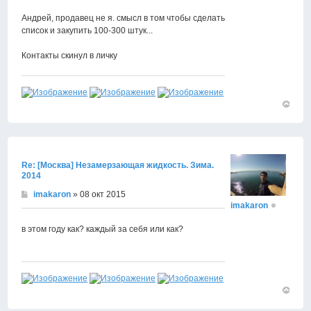
Андрей, продавец не я. смысл в том чтобы сделать
список и закупить 100-300 штук...
Контакты скинул в личку
Вернут
к
началу
Re: [Москва] Незамерзающая жидкость. Зима.
2014
imakaron
» 08 окт 2015
imakaron
в этом году как? каждый за себя или как?
Вернут