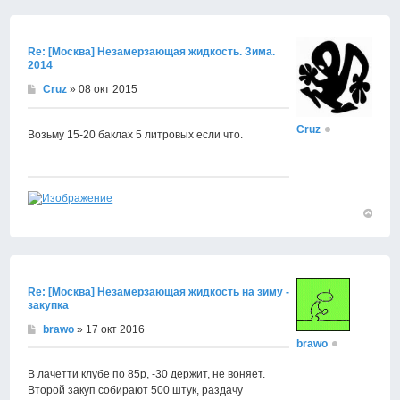
к
началу
Re: [Москва] Незамерзающая жидкость. Зима.
2014
Cruz
» 08 окт 2015
Cruz
Возьму 15-20 баклах 5 литровых если что.
Вернут
к
началу
Re: [Москва] Незамерзающая жидкость на зиму -
закупка
brawo
» 17 окт 2016
brawo
В лачетти клубе по 85р, -30 держит, не воняет.
Второй закуп собирают 500 штук, раздачу