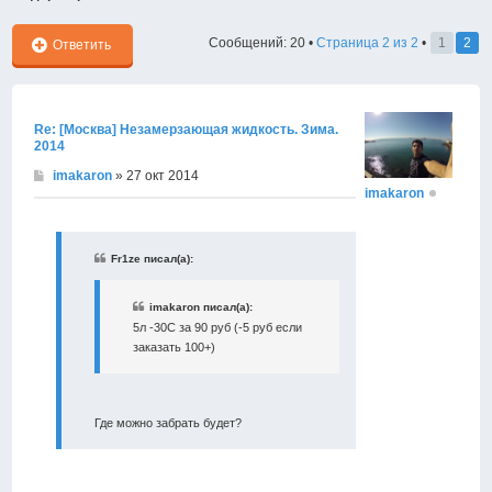
Сообщений: 20 •
Страница
2
из
2
•
1
2
Ответить
Re: [Москва] Незамерзающая жидкость. Зима.
2014
imakaron
» 27 окт 2014
imakaron
Fr1ze писал(а):
imakaron писал(а):
5л -30С за 90 руб (-5 руб если
заказать 100+)
Где можно забрать будет?