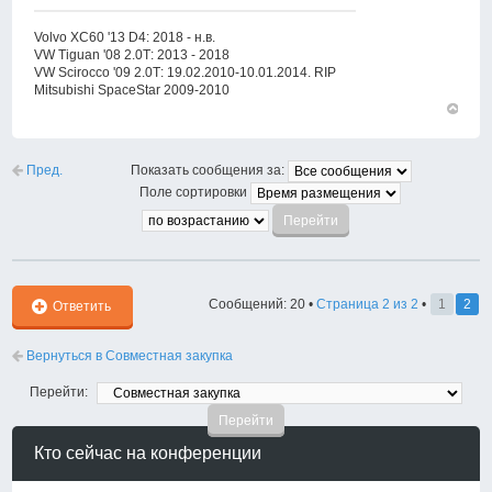
Volvo XC60 '13 D4: 2018 - н.в.
VW Tiguan '08 2.0Т: 2013 - 2018
VW Scirocco '09 2.0Т: 19.02.2010-10.01.2014. RIP
Mitsubishi SpaceStar 2009-2010
Вернут
к
началу
Пред.
Показать сообщения за:
Поле сортировки
Сообщений: 20 •
Страница
2
из
2
•
1
2
Ответить
Вернуться в Совместная закупка
Перейти:
Кто сейчас на конференции