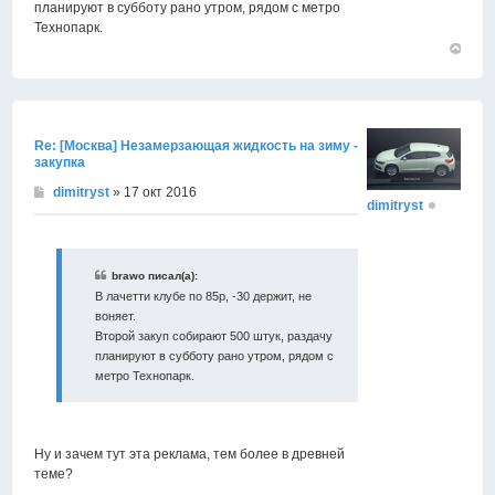
планируют в субботу рано утром, рядом с метро
Технопарк.
Вернут
к
началу
Re: [Москва] Незамерзающая жидкость на зиму -
закупка
dimitryst
» 17 окт 2016
dimitryst
brawo писал(а):
В лачетти клубе по 85р, -30 держит, не
воняет.
Второй закуп собирают 500 штук, раздачу
планируют в субботу рано утром, рядом с
метро Технопарк.
Ну и зачем тут эта реклама, тем более в древней
теме?