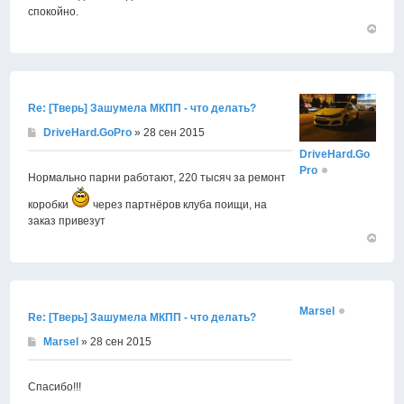
спокойно.
Вернут
к
началу
Re: [Тверь] Зашумела МКПП - что делать?
DriveHard.GoPro
» 28 сен 2015
DriveHard.Go
Pro
Нормально парни работают, 220 тысяч за ремонт
коробки
через партнёров клуба поищи, на
заказ привезут
Вернут
к
началу
Marsel
Re: [Тверь] Зашумела МКПП - что делать?
Marsel
» 28 сен 2015
Спасибо!!!