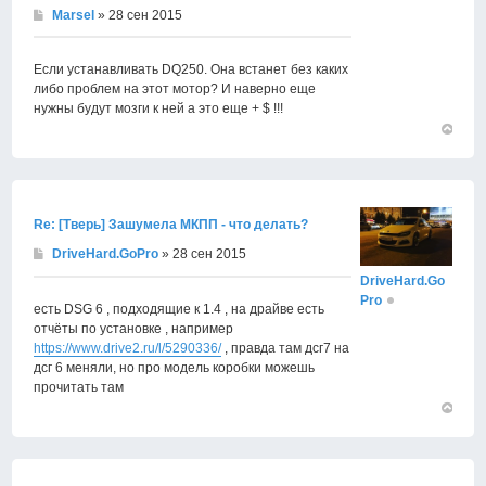
Marsel
» 28 сен 2015
Если устанавливать DQ250. Она встанет без каких
либо проблем на этот мотор? И наверно еще
нужны будут мозги к ней а это еще + $ !!!
Вернут
к
началу
Re: [Тверь] Зашумела МКПП - что делать?
DriveHard.GoPro
» 28 сен 2015
DriveHard.Go
Pro
есть DSG 6 , подходящие к 1.4 , на драйве есть
отчёты по установке , например
https://www.drive2.ru/l/5290336/
, правда там дсг7 на
дсг 6 меняли, но про модель коробки можешь
прочитать там
Вернут
к
началу