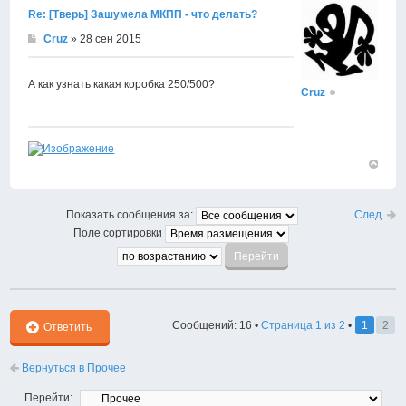
Re: [Тверь] Зашумела МКПП - что делать?
Cruz
» 28 сен 2015
А как узнать какая коробка 250/500?
Cruz
Вернут
к
началу
След.
Показать сообщения за:
Поле сортировки
Сообщений: 16 •
Страница
1
из
2
•
1
2
Ответить
Вернуться в Прочее
Перейти: