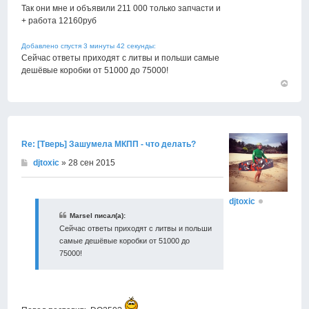
Так они мне и объявили 211 000 только запчасти и
+ работа 12160руб
Добавлено спустя 3 минуты 42 секунды:
Сейчас ответы приходят с литвы и польши самые
дешёвые коробки от 51000 до 75000!
Вернут
к
началу
Re: [Тверь] Зашумела МКПП - что делать?
djtoxic
» 28 сен 2015
djtoxic
Marsel писал(а):
Сейчас ответы приходят с литвы и польши
самые дешёвые коробки от 51000 до
75000!