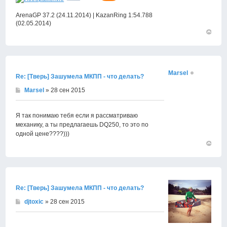
ArenaGP 37.2 (24.11.2014) | KazanRing 1:54.788
(02.05.2014)
Вернут
к
началу
Marsel
Re: [Тверь] Зашумела МКПП - что делать?
Marsel
» 28 сен 2015
Я так понимаю тебя если я рассматриваю
механику, а ты предлагаешь DQ250, то это по
одной цене????)))
Вернут
к
началу
Re: [Тверь] Зашумела МКПП - что делать?
djtoxic
» 28 сен 2015