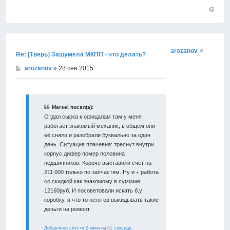
Вернут
к
началу
arozanov
Re: [Тверь] Зашумела МКПП - что делать?
arozanov
» 28 сен 2015
Marsel писал(а):
Отдал сырка к офицалам там у меня
работает знакомый механик, в общем они
её сняли и разобрали буквально за один
день. Ситуация плачевна: треснут внутри
корпус дифер помер половина
подшипников. Короче выставили счет на
211 000 только по запчастям. Ну и + работа
со скидкой как знакомому в суммме
12160руб. И посоветовали искать б.у
коробку, я что то неготов выкидывать такие
деньги на ремонт.
Добавлено спустя 2 минуты 51 секунду: