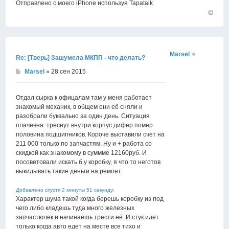
Отправлено с моего iPhone используя Tapatalk
Вернут
к
началу
Marsel
Re: [Тверь] Зашумела МКПП - что делать?
Marsel
» 28 сен 2015
Отдал сырка к офицалам там у меня работает
знакомый механик, в общем они её сняли и
разобрали буквально за один день. Ситуация
плачевна: треснут внутри корпус дифер помер
половина подшипников. Короче выставили счет на
211 000 только по запчастям. Ну и + работа со
скидкой как знакомому в суммме 12160руб. И
посоветовали искать б.у коробку, я что то неготов
выкидывать такие деньги на ремонт.
Добавлено спустя 2 минуты 51 секунду:
Характер шума такой когда берешь коробку из под
чего либо кладешь туда много железных
запчастюлек и начинаешь трести её. И стук идет
только когда авто едет на месте все тихо и