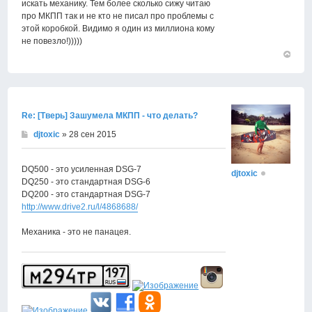
искать механику. Тем более сколько сижу читаю
про МКПП так и не кто не писал про проблемы с
этой коробкой. Видимо я один из миллиона кому
не повезло!)))))
Вернут
к
началу
Re: [Тверь] Зашумела МКПП - что делать?
djtoxic
» 28 сен 2015
DQ500 - это усиленная DSG-7
djtoxic
DQ250 - это стандартная DSG-6
DQ200 - это стандартная DSG-7
http://www.drive2.ru/l/4868688/
Механика - это не панацея.