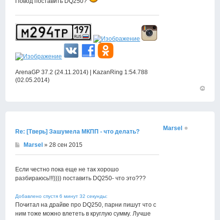
Повод поставить DQ250?
ArenaGP 37.2 (24.11.2014) | KazanRing 1:54.788
(02.05.2014)
Вернут
к
началу
Marsel
Re: [Тверь] Зашумела МКПП - что делать?
Marsel
» 28 сен 2015
Если честно пока еще не так хорошо
разбираюсь!!!)))) поставить DQ250- что это???
Добавлено спустя 6 минут 32 секунды:
Почитал на драйве про DQ250, парни пишут что с
ним тоже можно влететь в круглую сумму. Лучше