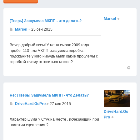
Marsel
[Тверь] Зашумела МКПП - что делать?
Marsel
» 25 сен 2015
Вечер добрый всем! У меня сырок 2009 года
пробег 113т. км МКПП. зашумела коробка,
подскажите у кого нибудь были какие проблемы с
коробкой к чему готовиться можно?
Вернут
к
началу
Re: [Тверь] Зашумела МКПП - что делать?
DriveHard.GoPro
» 27 сен 2015
DriveHard.Go
Pro
Характер шума ? Стук на месте , исчезающий при
нажатии сцепления ?