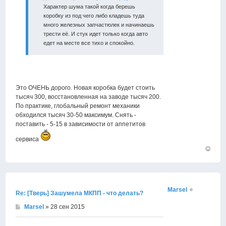
Характер шума такой когда берешь
коробку из под чего либо кладешь туда
много железных запчастюлек и начинаешь
трести её. И стук идет только когда авто
едет на месте все тихо и спокойно.
Это ОЧЕНЬ дорого. Новая коробка будет стоить
тысяч 300, восстановленная на заводе тысяч 200.
По практике, глобальный ремонт механики
обходился тысяч 30-50 максимум. Снять -
поставить - 5-15 в зависимости от аппетитов
сервиса
Вернут
к
началу
Marsel
Re: [Тверь] Зашумела МКПП - что делать?
Marsel
» 28 сен 2015