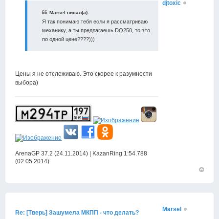
djtoxic
Marsel писал(а):
Я так понимаю тебя если я рассматриваю
механику, а ты предлагаешь DQ250, то это
по одной цене????)))
Цены я не отслеживаю. Это скорее к разумности
выбора)
ArenaGP 37.2 (24.11.2014) | KazanRing 1:54.788
(02.05.2014)
Вернут
к
началу
Marsel
Re: [Тверь] Зашумела МКПП - что делать?