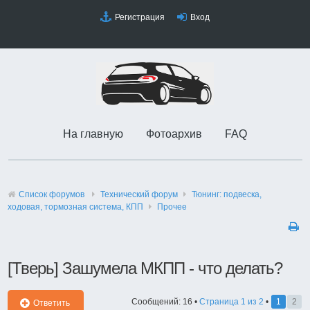
Регистрация
Вход
На главную
Фотоархив
FAQ
Список форумов
Технический форyм
Тюнинг: подвеска,
ходовая, тормозная система, КПП
Прочее
[Тверь] Зашумела МКПП - что делать?
Сообщений: 16 •
Страница
1
из
2
•
1
2
Ответить