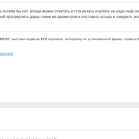
посему бы нет ,всегда можно откатить в сток.резать в кулисе не надо надо на
кой просверлить дарку таким же диаметром и поставить штырь и заварить .в
AFLOY
, винтовая подвеска
XYZ
supersport, интеркулер не установленной фирмы, тормоза