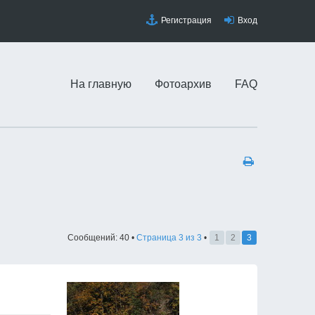
Регистрация
Вход
На главную
Фотоархив
FAQ
Сообщений: 40 •
Страница
3
из
3
•
1
2
3