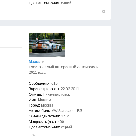
Цвет автомобиля:
синий
Вернуться
к
началу
Maxus
I место Самый интересный Автомобиль
2011 года
Сообщения:
610
Зарегистрирован:
22.02.2011
Откуда:
Нижневартовск
Имя:
Максим
Город:
Москва
Автомобиль:
VW Scirocco III RS
Объем двигателя:
2.5 л
Мощность (л.с.):
400
Цвет автомобиля:
серый