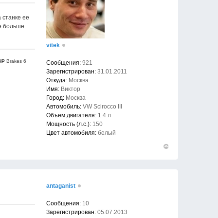
 станке ее
се больше
vitek
HP
Brakes 6
Сообщения:
921
Зарегистрирован:
31.01.2011
Откуда:
Москва
Имя:
Виктор
Город:
Москва
Автомобиль:
VW Scirocco III
Объем двигателя:
1.4 л
Мощность (л.с.):
150
Цвет автомобиля:
белый
Вернуться
к
началу
antaganist
Сообщения:
10
Зарегистрирован:
05.07.2013