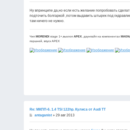
Ну впринципе да,но если есть желание попробовать сделать 
подточить болгаркой ,потом выдавить штырек под гидравли
там ничего не нужно.
Чип
MORENDI
stage 1+,выхлоп
APEX
, даунпайп на компонентах
MAGN
поршней, впуск APEX
Re: МКПП-6. 1.4 TSI 122hp. Кулиса от Audi TT
antaganist
» 29 авг 2013