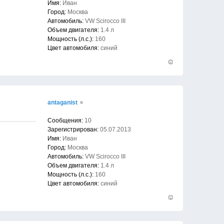
Имя:
Иван
Город:
Москва
Автомобиль:
VW Scirocco III
Объем двигателя:
1.4 л
Мощность (л.с.):
160
Цвет автомобиля:
синий
Вернуться
к
началу
antaganist
Сообщения:
10
Зарегистрирован:
05.07.2013
Имя:
Иван
Город:
Москва
Автомобиль:
VW Scirocco III
Объем двигателя:
1.4 л
Мощность (л.с.):
160
Цвет автомобиля:
синий
Вернуться
к