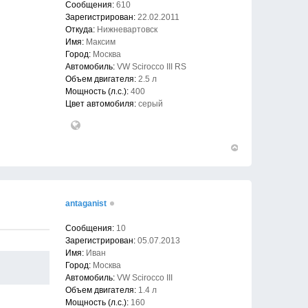
Сообщения:
610
Зарегистрирован:
22.02.2011
Откуда:
Нижневартовск
Имя:
Максим
Город:
Москва
Автомобиль:
VW Scirocco III RS
Объем двигателя:
2.5 л
Мощность (л.с.):
400
Цвет автомобиля:
серый
Вернуться
к
началу
antaganist
Сообщения:
10
Зарегистрирован:
05.07.2013
Имя:
Иван
Город:
Москва
Автомобиль:
VW Scirocco III
Объем двигателя:
1.4 л
Мощность (л.с.):
160