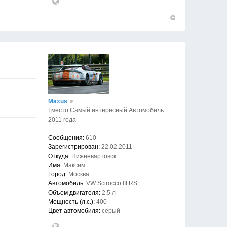
Вернуться
к
началу
Maxus
I место Самый интересный Автомобиль
2011 года
Сообщения:
610
Зарегистрирован:
22.02.2011
Откуда:
Нижневартовск
Имя:
Максим
Город:
Москва
Автомобиль:
VW Scirocco III RS
Объем двигателя:
2.5 л
Мощность (л.с.):
400
Цвет автомобиля:
серый