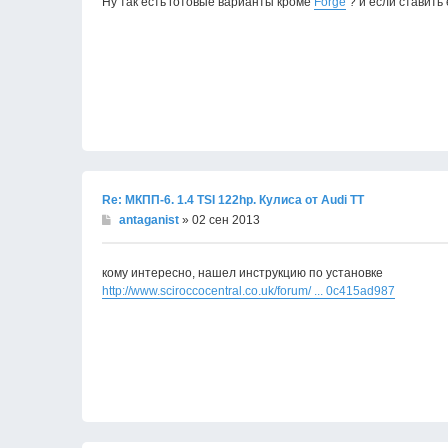
Ну так есть готовые варианты кроме
Forge
? и если ставить
Re: МКПП-6. 1.4 TSI 122hp. Кулиса от Audi TT
antaganist
» 02 сен 2013
кому интересно, нашел инструкцию по установке
http://www.sciroccocentral.co.uk/forum/ ... 0c415ad987