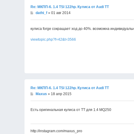
Re: МКПП-6. 1.4 TSI 122hp. Кулиса от Audi TT
dathi_f
» 01 авг 2014
кулиса forge сокращает ход до 40%. возможна индивидуаль
viewtopic.php?f=42&t=3566
Re: МКПП-6. 1.4 TSI 122hp. Кулиса от Audi TT
Maxus
» 18 апр 2015
Есть оригинальная кулиса от ТТ для 1.4 MQ250
http://instagram.com/maxus_pro