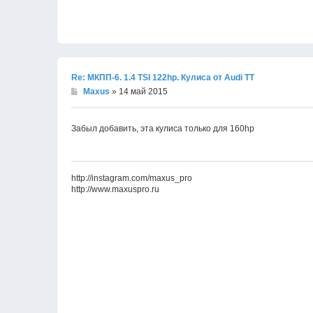
Re: МКПП-6. 1.4 TSI 122hp. Кулиса от Audi TT
Maxus
» 14 май 2015
Забыл добавить, эта кулиса только для 160hp
http://instagram.com/maxus_pro
http://www.maxuspro.ru