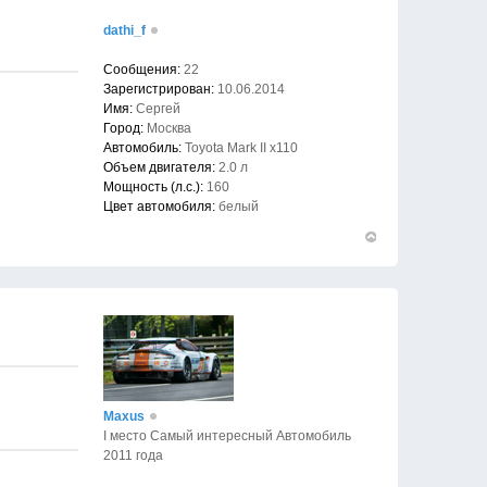
началу
dathi_f
Сообщения:
22
Зарегистрирован:
10.06.2014
Имя:
Сергей
Город:
Москва
Автомобиль:
Toyota Mark II x110
Объем двигателя:
2.0 л
Мощность (л.с.):
160
Цвет автомобиля:
белый
Вернуться
к
началу
Maxus
I место Самый интересный Автомобиль
2011 года