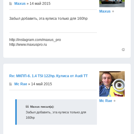
Maxus
» 14 май 2015
Maxus
Забыл добавить, эта кулиса только для 160hp
http://instagram.com/maxus_pro
http://www.maxuspro.ru
Вернут
к
началу
Re: МКПП-6. 1.4 TSI 122hp. Кулиса от Audi TT
Mc Rae
» 14 май 2015
Mc Rae
Maxus писал(а):
Забыл добавить, эта кулиса только для
160hp