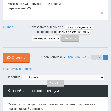
Макс, а не будет хрустеть при резком
переключении?)
Вернут
к
началу
Пред.
Показать сообщения за:
Поле сортировки
Сообщений: 40 •
Страница
3
из
3
•
1
2
3
Ответить
Вернуться в Прочее
Перейти:
Кто сейчас на конференции
Сейчас этот форум просматривают: нет зарегистрированных
пользователей и гости: 0