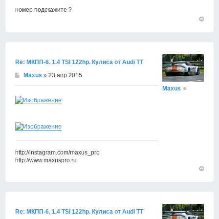
номер подскажите ?
Вернут
к
началу
Re: МКПП-6. 1.4 TSI 122hp. Кулиса от Audi TT
Maxus
» 23 апр 2015
Maxus
http://instagram.com/maxus_pro
http://www.maxuspro.ru
Вернут
к
началу
Re: МКПП-6. 1.4 TSI 122hp. Кулиса от Audi TT