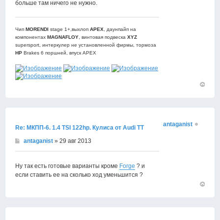
больше там ничего не нужно.
Чип
MORENDI
stage 1+,выхлоп
APEX
, даунпайп на
компонентах
MAGNAFLOY
, винтовая подвеска
XYZ
supersport, интеркулер не установленной фирмы, тормоза
HP
Brakes 6 поршней, впуск APEX
Вернут
к
началу
antaganist
Re: МКПП-6. 1.4 TSI 122hp. Кулиса от Audi TT
antaganist
» 29 авг 2013
Ну так есть готовые варианты кроме
Forge
? и
если ставить ее на сколько ход уменьшится ?
Вернут
к
началу