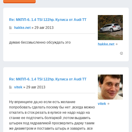
Re: МКПП-6. 1.4 TSI 122hp. Кулиса от Audi TT
hakke.net
» 29 авг 2013
думаю бессмысленно обсуждать это
hakke.net
Вернут
к
началу
Re: МКПП-6. 1.4 TSI 122hp. Кулиса от Audi TT
vitek
» 29 авг 2013
Ну впринципе да,но если есть желание
vitek
попробовать сделать посему бы нет ,всегда можно
откатить в сток.резать в кулисе не надо надо на
станке ее подточить болгаркой ,потом выдавить
штырек под гидравликой просверлить дарку таким
же диаметром и поставить штырь и заварить .все