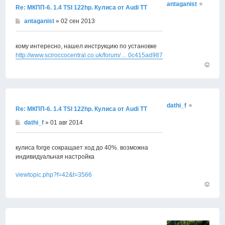
antaganist
Re: МКПП-6. 1.4 TSI 122hp. Кулиса от Audi TT
antaganist
» 02 сен 2013
кому интересно, нашел инструкцию по установке
http://www.sciroccocentral.co.uk/forum/ ... 0c415ad987
Вернут
к
началу
dathi_f
Re: МКПП-6. 1.4 TSI 122hp. Кулиса от Audi TT
dathi_f
» 01 авг 2014
кулиса forge сокращает ход до 40%. возможна
индивидуальная настройка
viewtopic.php?f=42&t=3566
Вернут
к
началу