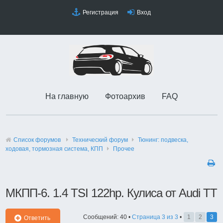
Регистрация
Вход
На главную
Фотоархив
FAQ
Список форумов
Технический форyм
Тюнинг: подвеска,
ходовая, тормозная система, КПП
Прочее
МКПП-6. 1.4 TSI 122hp. Кулиса от Audi TT
Сообщений: 40 •
Страница
3
из
3
•
1
2
3
Ответить