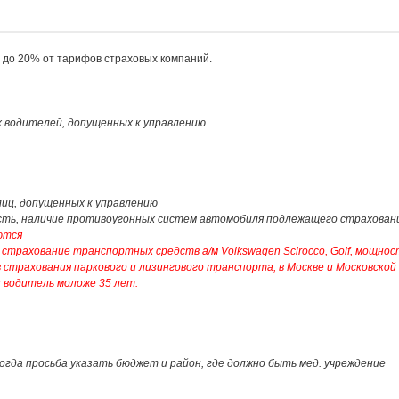
й до 20% от тарифов страховых компаний.
ех водителей, допущенных к управлению
 лиц, допущенных к управлению
мость, наличие противоугонных систем автомобиля подлежащего страхован
ются
страхование транспортных средств а/м Volkswagen Scirocco, Golf, мощно
в страхования паркового и лизингового транспорта, в Москве и Московской
н водитель моложе 35 лет.
огда просьба указать бюджет и район, где должно быть мед. учреждение