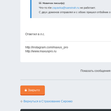
Новичок писал(а):
Что-то п\я
zayavka@sanstrah.ru
не работает.
С двух доменов отправлял и с обоих пришел отбойник о 
Ответил в л.c.
http://instagram.com/maxus_pro
http://www.maxuspro.ru
Показать сообщения 
Закрыто
Вернуться в Страхование Сирокко