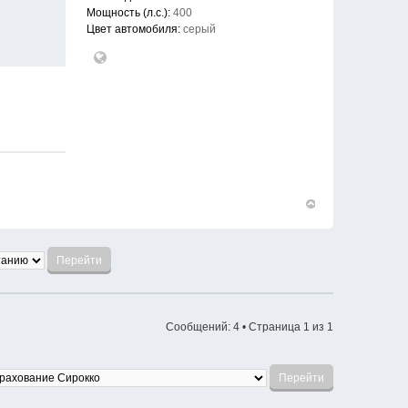
Мощность (л.с.):
400
Цвет автомобиля:
серый
Вернуться
к
началу
Сообщений: 4 • Страница
1
из
1