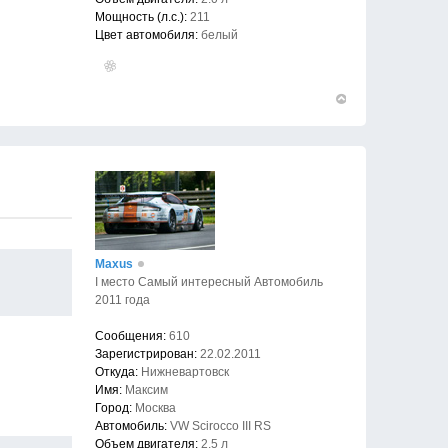
Мощность (л.с.):
211
Цвет автомобиля:
белый
Вернуться
к
началу
Maxus
I место Самый интересный Автомобиль
2011 года
Сообщения:
610
Зарегистрирован:
22.02.2011
Откуда:
Нижневартовск
Имя:
Максим
Город:
Москва
Автомобиль:
VW Scirocco III RS
Объем двигателя:
2.5 л