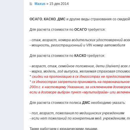
Maxus
» 15 дек 2014
ОСАГО
,
КАСКО
,
ДМС
и другие виды страхования со скидко
Для расчета стоимости по
ОСАГО
требуется:
- стаж, возраст, номера водительских удостоверений вс
- мощность, регистрационный и VIN номер автомобиля
Для расчета стоимости по
КАСКО
требуется:
- возраст, стаж, семейное положение, дети (да/нет) всех
- марка, модель, год выпуска, желаемая страховая стои
*
скидки на пролонгацию в ск Ингосстрах не предоставля
*
ск Ингосстрах запретила принимать на первоначальное 
200л.с. к настоящему Указанию, за исключением договоро
если в договоре выбран пункт «мультидрайв» или включе
Для расчета стоимости полиса
ДМС
необходимо указать:
- пол, возраст, пожелания по медицинских учреждениям
- если нет пожеланий по конкретным мед. учреждениям, т
Также работаем с юридическими лицами.