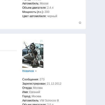
Автомобиль:
Moose
Объем двигателя:
2.4 л
Мощность (л.с.):
200
Цвет автомобиля:
черный
Вернуться
к
началу
Новичок
Сообщения:
273
Зарегистрирован:
21.12.2012
Откуда:
Москва
Имя:
Евгений
Город:
Москва
Автомобиль:
VW Scirocco III
Объем двигателя:
2.0 л