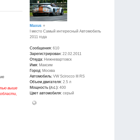
Maxus
I место Самый интересный Автомобиль
2011 года
Сообщения:
610
Зарегистрирован:
22.02.2011
Откуда:
Нижневартовск
Имя:
Максим
Город:
Москва
Автомобиль:
VW Scirocco III RS
ию
Объем двигателя:
2.5 л
Мощность (л.с.):
400
стью выше
Цвет автомобиля:
серый
 области,