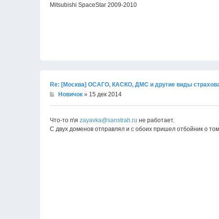
Mitsubishi SpaceStar 2009-2010
Re: [Москва] ОСАГО, КАСКО, ДМС и другие виды страхов
Новичок
» 15 дек 2014
Что-то п\я
zayavka@sanstrah.ru
не работает.
С двух доменов отправлял и с обоих пришел отбойник о том