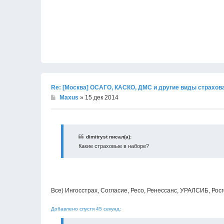
Re: [Москва] ОСАГО, КАСКО, ДМС и другие виды страхов
Maxus
» 15 дек 2014
dimitryst писал(а):
Какие страховые в наборе?
Все) Ингосстрах, Согласие, Ресо, Ренессанс, УРАЛСИБ, Росг
Добавлено спустя 45 секунд: