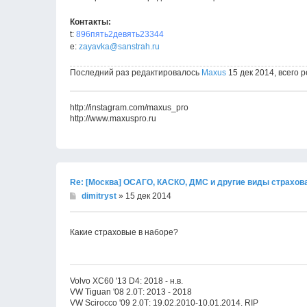
Контакты:
t:
896пять2девять23344
e:
zayavka@sanstrah.ru
Последний раз редактировалось
Maxus
15 дек 2014, всего р
http://instagram.com/maxus_pro
http://www.maxuspro.ru
Re: [Москва] ОСАГО, КАСКО, ДМС и другие виды страхов
dimitryst
» 15 дек 2014
Какие страховые в наборе?
Volvo XC60 '13 D4: 2018 - н.в.
VW Tiguan '08 2.0Т: 2013 - 2018
VW Scirocco '09 2.0Т: 19.02.2010-10.01.2014. RIP