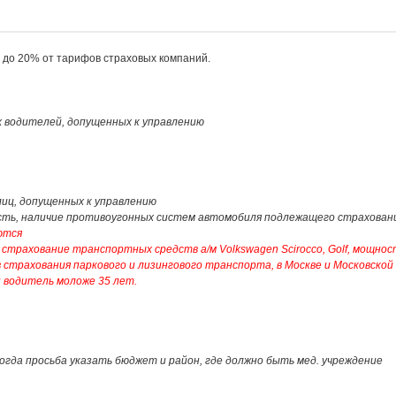
й до 20% от тарифов страховых компаний.
ех водителей, допущенных к управлению
 лиц, допущенных к управлению
мость, наличие противоугонных систем автомобиля подлежащего страхован
ются
страхование транспортных средств а/м Volkswagen Scirocco, Golf, мощно
в страхования паркового и лизингового транспорта, в Москве и Московской
н водитель моложе 35 лет.
огда просьба указать бюджет и район, где должно быть мед. учреждение