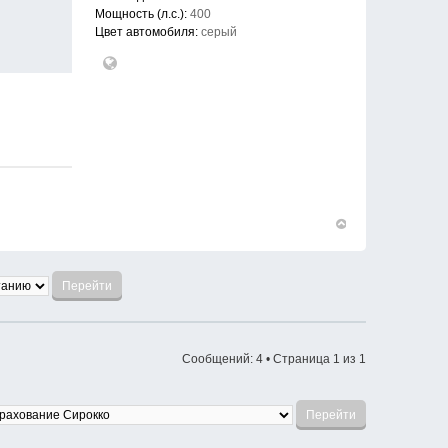
Мощность (л.с.):
400
Цвет автомобиля:
серый
Вернуться
к
началу
Сообщений: 4 • Страница
1
из
1