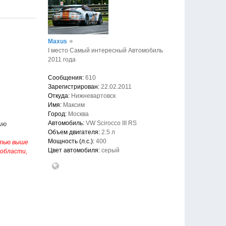
Maxus
I место Самый интересный Автомобиль
2011 года
Сообщения:
610
Зарегистрирован:
22.02.2011
Откуда:
Нижневартовск
Имя:
Максим
Город:
Москва
Автомобиль:
VW Scirocco III RS
ию
Объем двигателя:
2.5 л
Мощность (л.с.):
400
стью выше
Цвет автомобиля:
серый
 области,