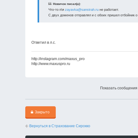
Новичок писал(а):
Что-то п\я
zayavka@sanstrah.ru
не работает.
С двух доменов отправлял и с обоих пришел отбойник о 
Ответил в л.c.
http://instagram.com/maxus_pro
http://www.maxuspro.ru
Показать сообщения 
Закрыто
Вернуться в Страхование Сирокко