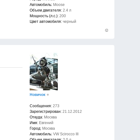
Автомобиль:
Moose
Объем двигателя:
2.4 л
Мощность (л.с.):
200
Цвет автомобиля:
черный
Вернуться
к
началу
Новичок
Сообщения:
273
Зарегистрирован:
21.12.2012
Откуда:
Москва
Имя:
Евгений
Город:
Москва
Автомобиль:
VW Scirocco III
Объем двигателя:
2.0 л