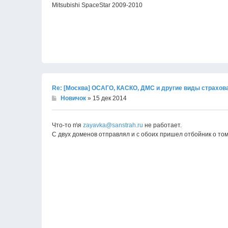
Mitsubishi SpaceStar 2009-2010
Re: [Москва] ОСАГО, КАСКО, ДМС и другие виды страхов
Новичок
» 15 дек 2014
Что-то п\я
zayavka@sanstrah.ru
не работает.
С двух доменов отправлял и с обоих пришел отбойник о том