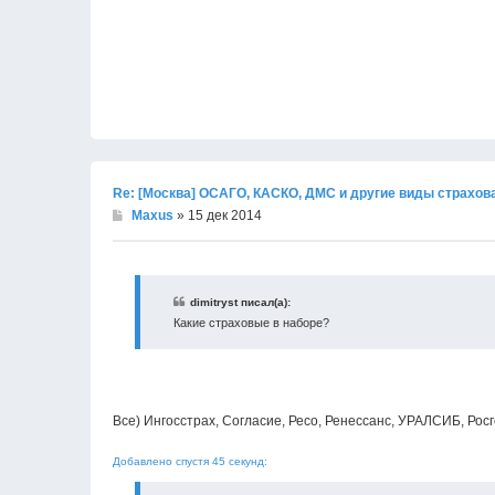
Re: [Москва] ОСАГО, КАСКО, ДМС и другие виды страхов
Maxus
» 15 дек 2014
dimitryst писал(а):
Какие страховые в наборе?
Все) Ингосстрах, Согласие, Ресо, Ренессанс, УРАЛСИБ, Росг
Добавлено спустя 45 секунд: