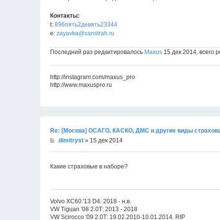
Контакты:
t:
896пять2девять23344
e:
zayavka@sanstrah.ru
Последний раз редактировалось
Maxus
15 дек 2014, всего р
http://instagram.com/maxus_pro
http://www.maxuspro.ru
Re: [Москва] ОСАГО, КАСКО, ДМС и другие виды страхов
dimitryst
» 15 дек 2014
Какие страховые в наборе?
Volvo XC60 '13 D4: 2018 - н.в.
VW Tiguan '08 2.0Т: 2013 - 2018
VW Scirocco '09 2.0Т: 19.02.2010-10.01.2014. RIP