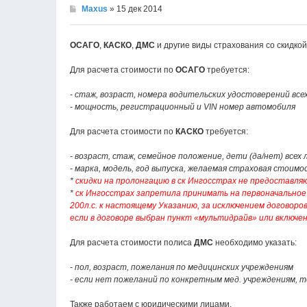
Maxus
» 15 дек 2014
ОСАГО
,
КАСКО
,
ДМС
и другие виды страхования со скидко
Для расчета стоимости по
ОСАГО
требуется:
- стаж, возраст, номера водительских удостоверений вс
- мощность, регистрационный и VIN номер автомобиля
Для расчета стоимости по
КАСКО
требуется:
- возраст, стаж, семейное положение, дети (да/нет) всех
- марка, модель, год выпуска, желаемая страховая стои
*
скидки на пролонгацию в ск Ингосстрах не предоставля
*
ск Ингосстрах запретила принимать на первоначальное 
200л.с. к настоящему Указанию, за исключением договоро
если в договоре выбран пункт «мультидрайв» или включе
Для расчета стоимости полиса
ДМС
необходимо указать:
- пол, возраст, пожелания по медицинских учреждениям
- если нет пожеланий по конкретным мед. учреждениям, т
Также работаем с юридическими лицами.