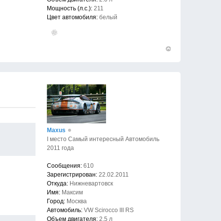
Мощность (л.с.):
211
Цвет автомобиля:
белый
Вернуться
к
началу
Maxus
I место Самый интересный Автомобиль
2011 года
Сообщения:
610
Зарегистрирован:
22.02.2011
Откуда:
Нижневартовск
Имя:
Максим
Город:
Москва
Автомобиль:
VW Scirocco III RS
Объем двигателя:
2.5 л