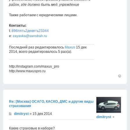
район, где должно быть мед. учреждение
Также работаем с юридическими лицами.
Контакты:
t:
896пять2девять23344
e:
zayavka@sanstrah.ru
Последний раз редактировалось
Maxus
15 дек
2014, всего редактировалось 5 раз(а).
http://instagram.com/maxus_pro
http://www.maxuspro.ru
Вернут
к
началу
Re: [Москва] ОСАГО, КАСКО, ДМС и другие виды
страхования
dimitryst
» 15 дек 2014
dimitryst
Какие страховые в наборе?