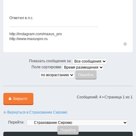
Ответил в л.c.
http://instagram.com/maxus_pro
http://www.maxuspro.ru
Вернут
к
началу
Показать сообщения за:
Поле сортировки
Сообщений: 4 • Страница
1
из
1
Закрыто
Вернуться в Страхование Сирокко
Перейти: