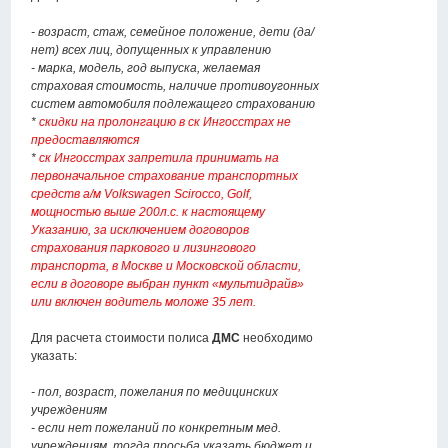
- возраст, стаж, семейное положение, дети (да/
нет) всех лиц, допущенных к управлению
- марка, модель, год выпуска, желаемая
страховая стоимость, наличие противоугонных
систем автомобиля подлежащего страхованию
*
скидки на пролонгацию в ск Ингосстрах не
предоставляются
*
ск Ингосстрах запретила принимать на
первоначальное страхование транспортных
средств а/м Volkswagen Scirocco, Golf,
мощностью выше 200л.с. к настоящему
Указанию, за исключением договоров
страхования паркового и лизингового
транспорта, в Москве и Московской области,
если в договоре выбран пункт «мультидрайв»
или включен водитель моложе 35 лет.
Для расчета стоимости полиса
ДМС
необходимо
указать:
- пол, возраст, пожелания по медицинских
учреждениям
- если нет пожеланий по конкретным мед.
учреждениям, тогда просьба указать бюджет и