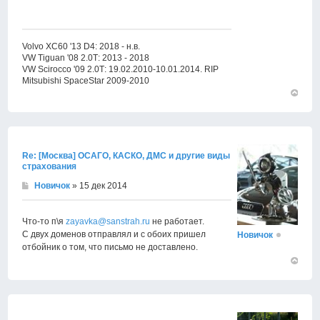
Volvo XC60 '13 D4: 2018 - н.в.
VW Tiguan '08 2.0Т: 2013 - 2018
VW Scirocco '09 2.0Т: 19.02.2010-10.01.2014. RIP
Mitsubishi SpaceStar 2009-2010
Вернут
к
началу
Re: [Москва] ОСАГО, КАСКО, ДМС и другие виды
страхования
Новичок
» 15 дек 2014
Что-то п\я
zayavka@sanstrah.ru
не работает.
С двух доменов отправлял и с обоих пришел
Новичок
отбойник о том, что письмо не доставлено.
Вернут
к
началу