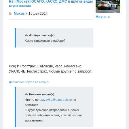
Re: [Москва] ОСАГО, КАСКО, ДМС и другие виды
страхования
Maxus
» 15 дек 2014
Maxus
dimitryst писал(а):
Какие страховые в наборе?
Все) Ингосстрах, Согласие, Ресо, Ренессанс,
УРАЛСИБ, Росгосстрах, любые другие по запросу.
Добавлено спустя 45 секунд:
Новичок писал(а):
Что-то п\я
zayavka@sanstrah.ru
не
работает.
С двух доменов отправлял и с обоих
пришел отбойник о том, что письмо не
доставлено.