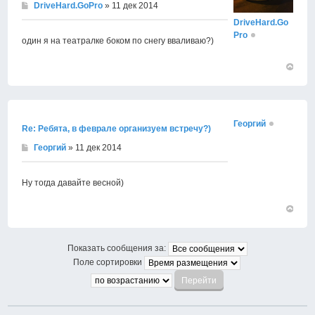
DriveHard.GoPro
» 11 дек 2014
DriveHard.Go
Pro
один я на театралке боком по снегу вваливаю?)
Вернут
к
началу
Георгий
Re: Ребята, в феврале организуем встречу?)
Георгий
» 11 дек 2014
Ну тогда давайте весной)
Вернут
к
началу
Показать сообщения за:
Поле сортировки