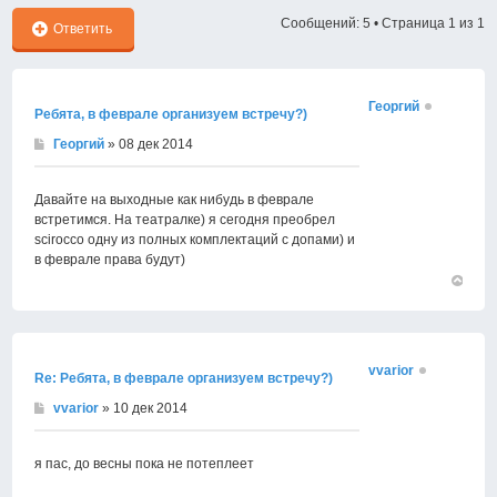
Сообщений: 5 • Страница
1
из
1
Ответить
Георгий
Ребята, в феврале организуем встречу?)
Георгий
» 08 дек 2014
Давайте на выходные как нибудь в феврале
встретимся. На театралке) я сегодня преобрел
scirocco одну из полных комплектаций с допами) и
в феврале права будут)
Вернут
к
началу
vvarior
Re: Ребята, в феврале организуем встречу?)
vvarior
» 10 дек 2014
я пас, до весны пока не потеплеет