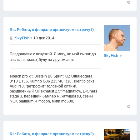
Вернут
к
началу
Re: Ребята, в феврале организуем встречу?)
SkyFish
» 10 дек 2014
Поздравляю с покупкой. Я могу, но мой сырок до
SkyFish
весны в гараже, буду на другом авто.
eibach pro kit, Bilstein B8 Sprint, OZ Ultraleggera
8*18 ET35, Kumho G36 235*40 R18, silent blocks
Audi rs3, "ретрофит" головной оптики,
раздвоенный full exhaust 2.5" magnaflow, E-tuners
stage 3, передний бампер R, катушки s3, свечи
NGK platinum, 4 motion, мкпп mq500,
Вернут
к
началу
Re: Ребята, в феврале организуем встречу?)