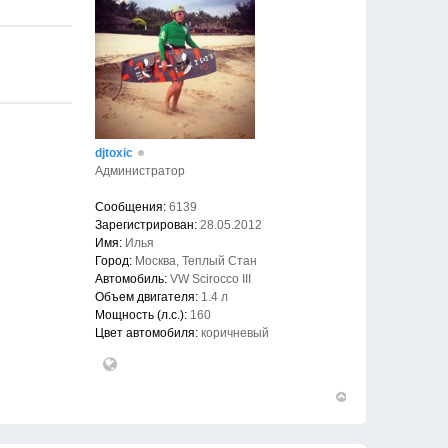
djtoxic
Администратор
Сообщения:
6139
Зарегистрирован:
28.05.2012
Имя:
Илья
Город:
Москва, Теплый Стан
Автомобиль:
VW Scirocco III
Объем двигателя:
1.4 л
Мощность (л.с.):
160
Цвет автомобиля:
коричневый
Вернуться
к