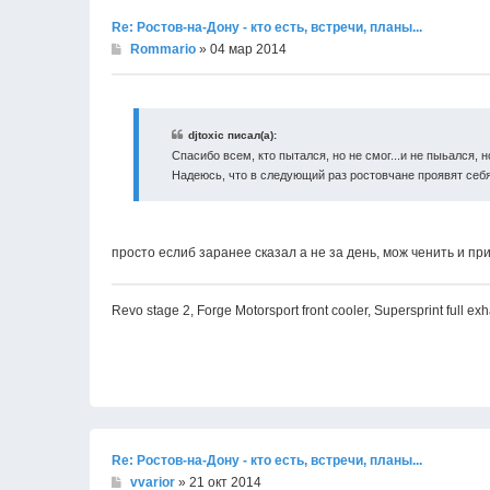
Re: Ростов-на-Дону - кто есть, встречи, планы...
Rommario
» 04 мар 2014
djtoxic писал(а):
Спасибо всем, кто пытался, но не смог...и не пыьался, 
Надеюсь, что в следующий раз ростовчане проявят себя
просто еслиб заранее сказал а не за день, мож ченить и пр
Revo stage 2, Forge Motorsport front cooler, Supersprint full ex
Re: Ростов-на-Дону - кто есть, встречи, планы...
vvarior
» 21 окт 2014