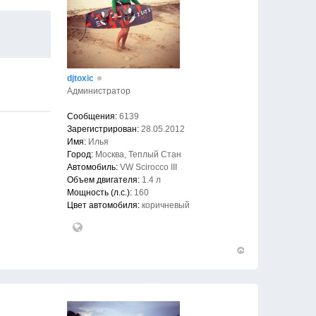
djtoxic
Администратор
Сообщения:
6139
Зарегистрирован:
28.05.2012
Имя:
Илья
Город:
Москва, Теплый Стан
Автомобиль:
VW Scirocco III
Объем двигателя:
1.4 л
Мощность (л.с.):
160
Цвет автомобиля:
коричневый
Вернуться
к
началу