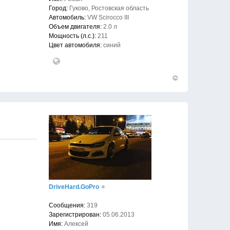
Город:
Гуково, Ростовская область
Автомобиль:
VW Scirocco III
Объем двигателя:
2.0 л
Мощность (л.с.):
211
Цвет автомобиля:
синий
Вернуться
к
началу
DriveHard.GoPro
Сообщения:
319
Зарегистрирован:
05.06.2013
Имя:
Алексей