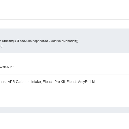
но ответил)) Я отлично поработал и слегка выспался))
!)
идумали)
haust, APR Carbonio intake, Eibach Pro Kit, Eibach AntyRoll kit