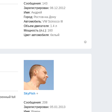
Сообщения:
143
Зарегистрирован:
06.12.2012
Имя:
Андрей
Город:
Ростов-на-Дону
Автомобиль:
VW Scirocco III
Объем двигателя:
1.4 л
Мощность (л.с.):
160
Цвет автомобиля:
белый
Вернуться
к
началу
SkyFish
военный full
Сообщения:
208
Зарегистрирован:
05.01.2013
Имя:
Роман