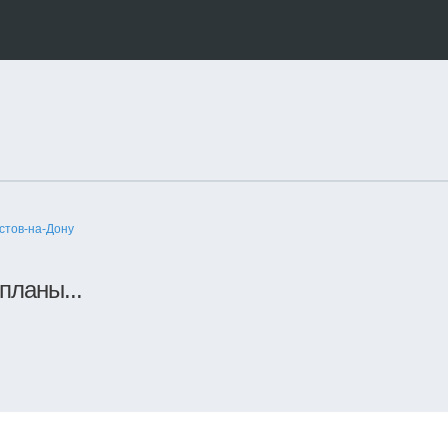
стов-на-Дону
 планы...