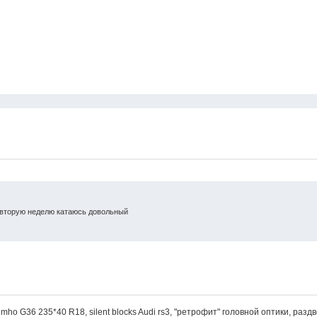
, вторую неделю катаюсь довольный
, Kumho G36 235*40 R18, silent blocks Audi rs3, "ретрофит" головной оптики, разд