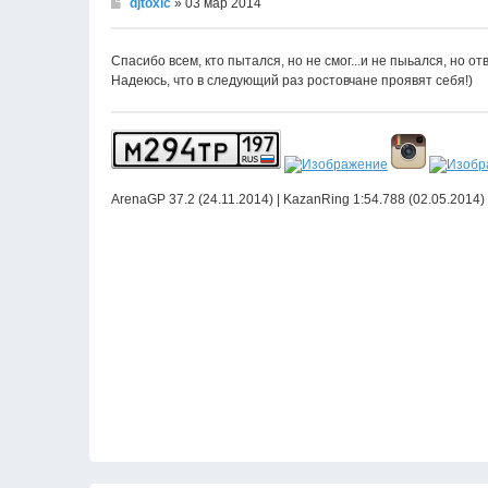
djtoxic
» 03 мар 2014
Спасибо всем, кто пытался, но не смог...и не пыьался, но о
Надеюсь, что в следующий раз ростовчане проявят себя!)
ArenaGP 37.2 (24.11.2014) | KazanRing 1:54.788 (02.05.2014)