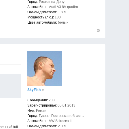
Город:
Ростов-на-Дону
Автомобиль:
Audi A3 8V quattro
Объем двигателя:
1.8 л
Мощность (л.с.):
180
Цвет автомобиля:
белый
Вернуться
к
началу
SkyFish
Сообщения:
208
Зарегистрирован:
05.01.2013
Имя:
Роман
Город:
Гуково, Ростовская область
Автомобиль:
VW Scirocco III
Объем двигателя:
2.0 л
военный full