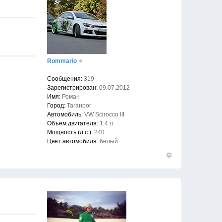
Rommario
Сообщения:
319
Зарегистрирован:
09.07.2012
Имя:
Роман
Город:
Таганрог
Автомобиль:
VW Scirocco III
Объем двигателя:
1.4 л
Мощность (л.с.):
240
Цвет автомобиля:
белый
Вернуться
к
началу