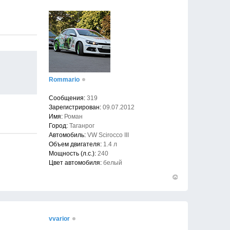
началу
Rommario
Сообщения:
319
Зарегистрирован:
09.07.2012
Имя:
Роман
Город:
Таганрог
Автомобиль:
VW Scirocco III
Объем двигателя:
1.4 л
Мощность (л.с.):
240
Цвет автомобиля:
белый
Вернуться
к
началу
vvarior