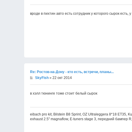
вроде в пихтин авто есть сотрудник у которого сырок есть, у
Re: Ростов-на-Дону - кто есть, встречи, планы...
SkyFish
» 22 окт 2014
в хэлл тюнинге тоже стоит белый сырок
eibach pro kit, Bilstein B8 Sprint, OZ Ultraleggera 8*18 ET35
exhaust 2.5" magnaflow, E-tuners stage 3, передний бампер R