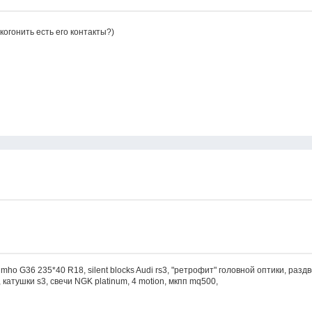
 когонить есть его контакты?)
, Kumho G36 235*40 R18, silent blocks Audi rs3, "ретрофит" головной оптики, разд
, катушки s3, свечи NGK platinum, 4 motion, мкпп mq500,