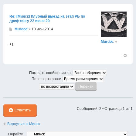
к
началу
Re: [Минск] Клубный выезд на этап РБ по
дрифтингу 22 июня 20
Murdoc
» 10 июн 2014
Murdoc
+1
Вернут
к
началу
Показать сообщения за:
Поле сортировки
Сообщений: 2 • Страница
1
из
1
Ответить
Вернуться в Минск
Перейти: