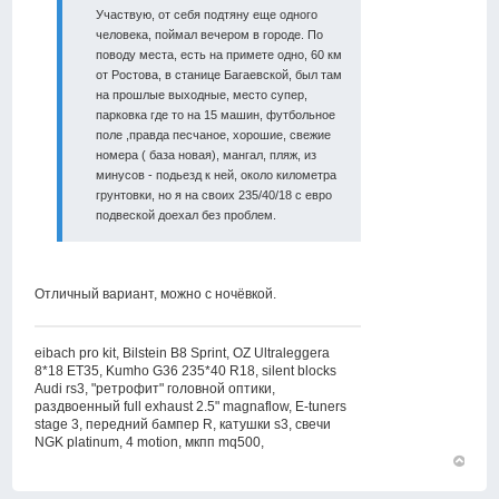
Участвую, от себя подтяну еще одного
человека, поймал вечером в городе. По
поводу места, есть на примете одно, 60 км
от Ростова, в станице Багаевской, был там
на прошлые выходные, место супер,
парковка где то на 15 машин, футбольное
поле ,правда песчаное, хорошие, свежие
номера ( база новая), мангал, пляж, из
минусов - подьезд к ней, около километра
грунтовки, но я на своих 235/40/18 с евро
подвеской доехал без проблем.
Отличный вариант, можно с ночёвкой.
eibach pro kit, Bilstein B8 Sprint, OZ Ultraleggera
8*18 ET35, Kumho G36 235*40 R18, silent blocks
Audi rs3, "ретрофит" головной оптики,
раздвоенный full exhaust 2.5" magnaflow, E-tuners
stage 3, передний бампер R, катушки s3, свечи
NGK platinum, 4 motion, мкпп mq500,
Вернут