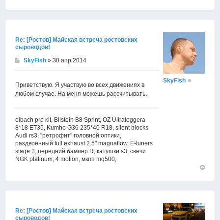
Вернут
к
началу
Re: [Ростов] Майская встреча ростовских
сыроводов!
SkyFish
» 30 апр 2014
SkyFish
Приветствую. Я участвую во всех движениях в
любом случае. На меня можешь рассчитывать.
eibach pro kit, Bilstein B8 Sprint, OZ Ultraleggera
8*18 ET35, Kumho G36 235*40 R18, silent blocks
Audi rs3, "ретрофит" головной оптики,
раздвоенный full exhaust 2.5" magnaflow, E-tuners
stage 3, передний бампер R, катушки s3, свечи
NGK platinum, 4 motion, мкпп mq500,
Вернут
к
началу
Re: [Ростов] Майская встреча ростовских
сыроводов!