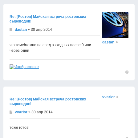
к
началу
Re: [Ростов] Майская встреча ростовских
сыроводов!
dastan
» 30 апр 2014
dastan
я в теме!можно на след выходных после 9 или
через одни
Вернут
к
началу
vvarior
Re: [Ростов] Майская встреча ростовских
сыроводов!
vvarior
» 30 апр 2014
тоже готов!