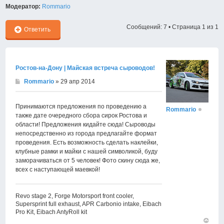
Модератор:
Rommario
Сообщений: 7 • Страница
1
из
1
Ответить
Ростов-на-Дону | Майская встреча сыроводов!
Rommario
» 29 апр 2014
Принимаются предложения по проведению а
Rommario
также дате очередного сбора сирок Ростова и
области! Предложения кидайте сюда! Сыроводы
непосредственно из города предлагайте формат
проведения. Есть возможность сделать наклейки,
клубные рамки и майки с нашей символикой, буду
заморачиваться от 5 человек! Фото скину сюда же,
всех с наступающей маевкой!
Revo stage 2, Forge Motorsport front cooler,
Supersprint full exhaust, APR Carbonio intake, Eibach
Pro Kit, Eibach AntyRoll kit