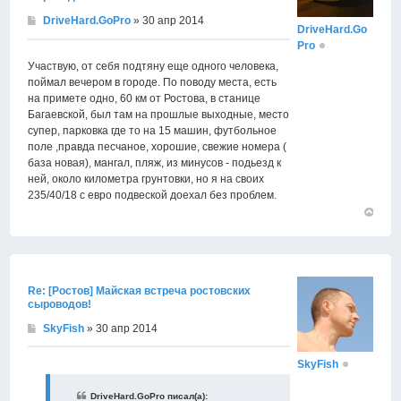
DriveHard.GoPro
» 30 апр 2014
DriveHard.Go
Pro
Участвую, от себя подтяну еще одного человека,
поймал вечером в городе. По поводу места, есть
на примете одно, 60 км от Ростова, в станице
Багаевской, был там на прошлые выходные, место
супер, парковка где то на 15 машин, футбольное
поле ,правда песчаное, хорошие, свежие номера (
база новая), мангал, пляж, из минусов - подьезд к
ней, около километра грунтовки, но я на своих
235/40/18 с евро подвеской доехал без проблем.
Вернут
к
началу
Re: [Ростов] Майская встреча ростовских
сыроводов!
SkyFish
» 30 апр 2014
SkyFish
DriveHard.GoPro писал(а):