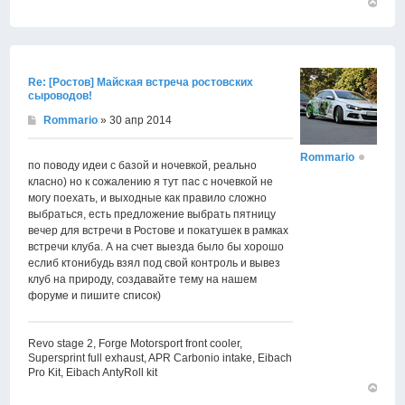
Вернут
к
началу
Re: [Ростов] Майская встреча ростовских
сыроводов!
Rommario
» 30 апр 2014
Rommario
по поводу идеи с базой и ночевкой, реально
класно) но к сожалению я тут пас с ночевкой не
могу поехать, и выходные как правило сложно
выбраться, есть предложение выбрать пятницу
вечер для встречи в Ростове и покатушек в рамках
встречи клуба. А на счет выезда было бы хорошо
еслиб ктонибудь взял под свой контроль и вывез
клуб на природу, создавайте тему на нашем
форуме и пишите список)
Revo stage 2, Forge Motorsport front cooler,
Supersprint full exhaust, APR Carbonio intake, Eibach
Pro Kit, Eibach AntyRoll kit
Вернут