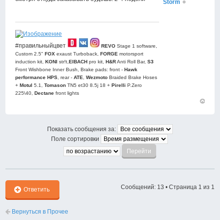
Storm
#правильныйцвет
REVO
Stage 1 software,
Custom 2.5"
FOX
exaust Turboback,
FORGE
motorsport
induction kit,
KONI
str!t,
EIBACH
pro kit,
H&R
Anti Roll Bar,
S3
Front Wishbone Inner Bush, Brake pads: front -
Hawk
performance HPS
, rear -
АТЕ
,
Wezmoto
Braided Brake Hoses
+
Motul
5.1,
Tomason
TN5 et30 8.5j 18 +
Pirelli
P.Zero
225\40,
Dectane
front lights
Вернут
к
началу
Показать сообщения за:
Поле сортировки
Сообщений: 13 • Страница
1
из
1
Ответить
Вернуться в Прочее