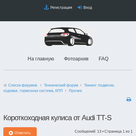
Регистрация
Вход
На главную
Фотоархив
FAQ
Список форумов
Технический форyм
Тюнинг: подвеска,
ходовая, тормозная система, КПП
Прочее
Короткоходная кулиса от Audi TT-S
Сообщений: 13 • Страница
1
из
1
Ответить