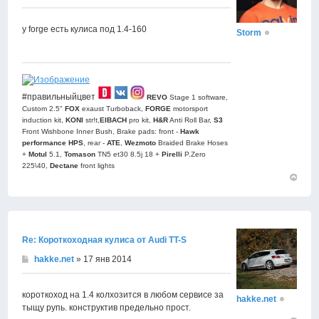
у forge есть кулиса под 1.4-160
Storm
#правильныйцвет
REVO
Stage 1 software,
Custom 2.5"
FOX
exaust Turboback,
FORGE
motorsport
induction kit,
KONI
str!t,
EIBACH
pro kit,
H&R
Anti Roll Bar,
S3
Front Wishbone Inner Bush, Brake pads: front -
Hawk
performance HPS
, rear -
АТЕ
,
Wezmoto
Braided Brake Hoses
+
Motul
5.1,
Tomason
TN5 et30 8.5j 18 +
Pirelli
P.Zero
225\40,
Dectane
front lights
Вернут
к
началу
Re: Короткоходная кулиса от Audi TT-S
hakke.net
» 17 янв 2014
короткоход на 1.4 колхозится в любом сервисе за
hakke.net
тыщу рупь. конструктив предельно прост.