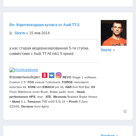
Вернут
к
началу
Re: Короткоходная кулиса от Audi TT-S
Storm
» 15 янв 2014
у нас старая модернезированная 5-ти ступка.
Storm
совместимо с Audi TT All mk1 5 speed
#правильныйцвет
REVO
Stage 1 software,
Custom 2.5"
FOX
exaust Turboback,
FORGE
motorsport
induction kit,
KONI
str!t,
EIBACH
pro kit,
H&R
Anti Roll Bar,
S3
Front Wishbone Inner Bush, Brake pads: front -
Hawk
performance HPS
, rear -
АТЕ
,
Wezmoto
Braided Brake Hoses
+
Motul
5.1,
Tomason
TN5 et30 8.5j 18 +
Pirelli
P.Zero
225\40,
Dectane
front lights
Вернут
к
началу