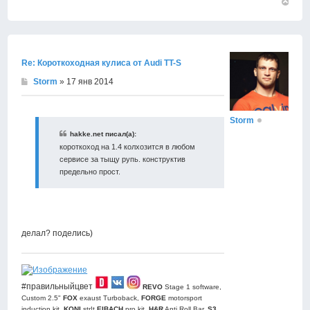
Вернут
к
началу
Re: Короткоходная кулиса от Audi TT-S
Storm
» 17 янв 2014
Storm
hakke.net писал(а):
короткоход на 1.4 колхозится в любом
сервисе за тыщу рупь. конструктив
предельно прост.
делал? поделись)
#правильныйцвет
REVO
Stage 1 software,
Custom 2.5"
FOX
exaust Turboback,
FORGE
motorsport
induction kit,
KONI
str!t,
EIBACH
pro kit,
H&R
Anti Roll Bar,
S3