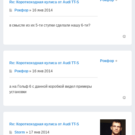
Рокфор
Re: Короткоходная кулиса от Audi TT-S
Рокфор
» 16 янв 2014
в смысле из их 5-ти ступки сделали нашу 6-ти?
Вернут
к
началу
Рокфор
Re: Короткоходная кулиса от Audi TT-S
Рокфор
» 16 янв 2014
а на Гольф 6 с данной коробкой видел примеры
установки
Вернут
к
началу
Re: Короткоходная кулиса от Audi TT-S
Storm
» 17 янв 2014