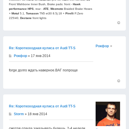
Front Wishbone Inner Bush, Brake pads: front -
Hawk
performance HPS
, rear -
АТЕ
,
Wezmoto
Braided Brake Hoses
+
Motul
5.1,
Tomason
TN5 et30 8.5j 18 +
Pirelli
P.Zero
225\40,
Dectane
front lights
Вернут
к
началу
Рокфор
Re: Короткоходная кулиса от Audi TT-S
Рокфор
» 17 янв 2014
forge долго ждать наверное.ВАГ попроще
Вернут
к
началу
Re: Короткоходная кулиса от Audi TT-S
Storm
» 18 янв 2014
смотря откуда заказывать будешь. 2-4 недели