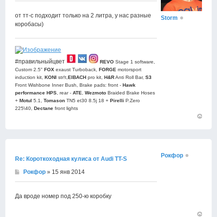
от тт-с подходит только на 2 литра, у нас разные
Storm
коробасы)
#правильныйцвет
REVO
Stage 1 software,
Custom 2.5"
FOX
exaust Turboback,
FORGE
motorsport
induction kit,
KONI
str!t,
EIBACH
pro kit,
H&R
Anti Roll Bar,
S3
Front Wishbone Inner Bush, Brake pads: front -
Hawk
performance HPS
, rear -
АТЕ
,
Wezmoto
Braided Brake Hoses
+
Motul
5.1,
Tomason
TN5 et30 8.5j 18 +
Pirelli
P.Zero
225\40,
Dectane
front lights
Вернут
к
началу
Рокфор
Re: Короткоходная кулиса от Audi TT-S
Рокфор
» 15 янв 2014
Да вроде номер под 250-ю коробку