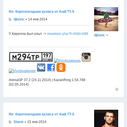
началу
Re: Короткоходная кулиса от Audi TT-S
djtoxic
» 14 янв 2014
У Кирилла был опыт ->
viewtopic.php?f=40&t=688
djtoxic
ArenaGP 37.2 (24.11.2014) | KazanRing 1:54.788
(02.05.2014)
Вернут
к
началу
Re: Короткоходная кулиса от Audi TT-S
Storm
» 15 янв 2014