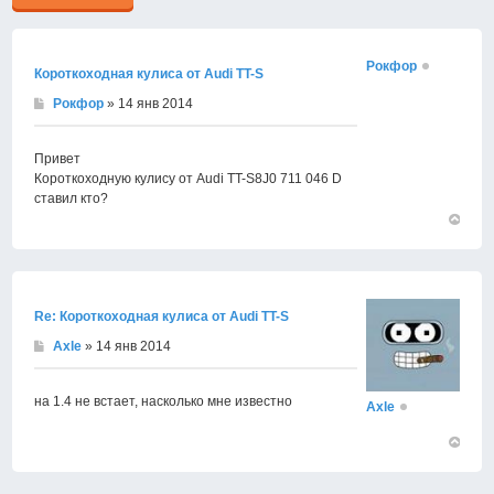
Рокфор
Короткоходная кулиса от Audi TT-S
Рокфор
» 14 янв 2014
Привет
Короткоходную кулису от Audi TT-S8J0 711 046 D
ставил кто?
Вернут
к
началу
Re: Короткоходная кулиса от Audi TT-S
Axle
» 14 янв 2014
на 1.4 не встает, насколько мне известно
Axle
Вернут
к