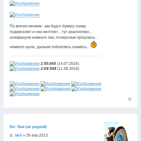
По впечатлениям - как будто бумагу снижу
поджигалют и она желтеет... тут аналогично...
шлифанули немного лак, полеролью прошлись...
немного ушло, дальше побоялись снимать...
1:50.845
(14.07.2016)
2:04:568
(11.06.2016)
Вернут
к
началу
Re: Люк (не родной)
beS
» 26 апр 2013