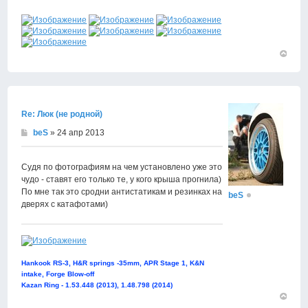
Вернут
к
началу
Re: Люк (не родной)
beS
» 24 апр 2013
Судя по фотографиям на чем установлено уже это
чудо - ставят его только те, у кого крыша прогнила)
По мне так это сродни антистатикам и резинках на
beS
дверях с катафотами)
Hankook RS-3, H&R springs -35mm, APR Stage 1, K&N
intake, Forge Blow-off
Kazan Ring - 1.53.448 (2013), 1.48.798 (2014)