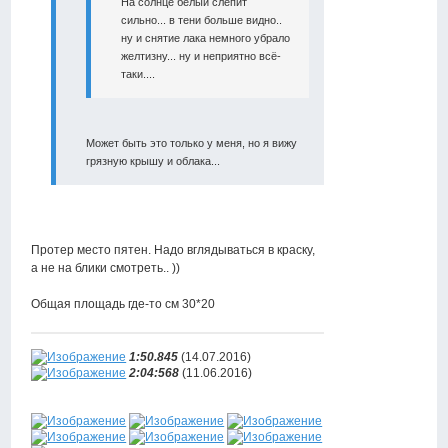
На солнце белый слепит
сильно... в тени больше видно..
ну и снятие лака немного убрало
желтизну... ну и неприятно всё-
таки....
Может быть это только у меня, но я вижу
грязную крышу и облака...
Протер место пятен. Надо вглядываться в краску,
а не на блики смотреть.. ))
Общая площадь где-то см 30*20
1:50.845
(14.07.2016)
2:04:568
(11.06.2016)