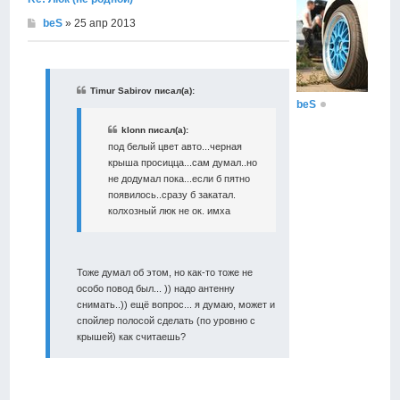
beS
» 25 апр 2013
Timur Sabirov писал(а):
beS
klonn писал(а):
под белый цвет авто...черная
крыша просицца...сам думал..но
не додумал пока...если б пятно
появилось..сразу б закатал.
колхозный люк не ок. имха
Тоже думал об этом, но как-то тоже не
особо повод был... )) надо антенну
снимать..)) ещё вопрос... я думаю, может и
спойлер полосой сделать (по уровню с
крышей) как считаешь?