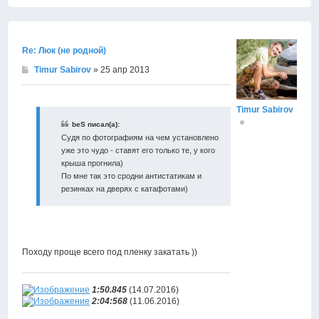
Вернут
к
началу
Re: Люк (не родной)
Timur Sabirov
» 25 апр 2013
Timur Sabirov
beS писал(а):
Судя по фотографиям на чем установлено
уже это чудо - ставят его только те, у кого
крыша прогнила)
По мне так это сродни антистатикам и
резинках на дверях с катафотами)
Походу проще всего под пленку закатать ))
1:50.845
(14.07.2016)
2:04:568
(11.06.2016)