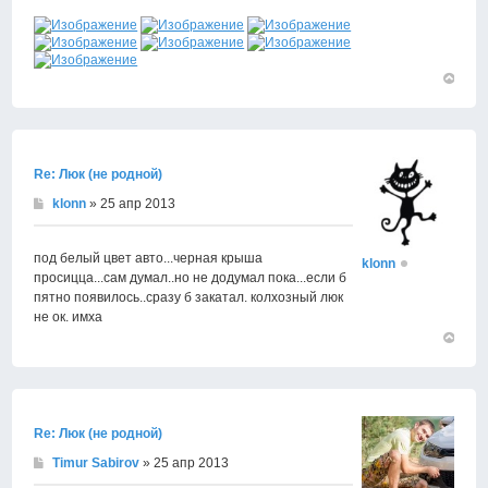
Вернут
к
началу
Re: Люк (не родной)
klonn
» 25 апр 2013
под белый цвет авто...черная крыша
klonn
просицца...сам думал..но не додумал пока...если б
пятно появилось..сразу б закатал. колхозный люк
не ок. имха
Вернут
к
началу
Re: Люк (не родной)
Timur Sabirov
» 25 апр 2013