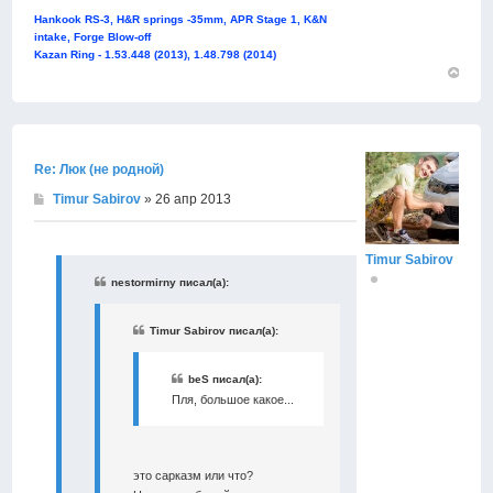
Hankook RS-3, H&R springs -35mm, APR Stage 1, K&N
intake, Forge Blow-off
Kazan Ring - 1.53.448 (2013), 1.48.798 (2014)
Вернут
к
началу
Re: Люк (не родной)
Timur Sabirov
» 26 апр 2013
Timur Sabirov
nestormirny писал(а):
Timur Sabirov писал(а):
beS писал(а):
Пля, большое какое...
это сарказм или что?