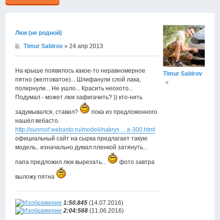
Люк (не родной)
Timur Sabirov
» 24 апр 2013
На крыше появилось какое-то неравномерное
Timur Sabirov
пятно (желтоватое)... Шлифанули слой лака,
полернули... Не ушло... Красить неохото...
Подумал - может люк зафигачить? )) кто-нить
задумывался, ставил?
пока из предложенного
нашёл вебасто.
http://sunroof.webasto.ru/modeli/nakrys ... a-300.html
официальный сайт на сырка предлагает такую
модель.. изначально думал пленкой затянуть...
папа предложил люк вырезать...
фото завтра
выложу пятна
1:50.845
(14.07.2016)
2:04:568
(11.06.2016)