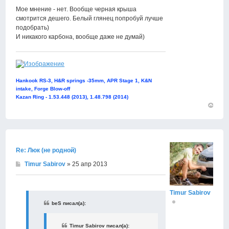
Мое мнение - нет. Вообще черная крыша
смотрится дешего. Белый глянец попробуй лучше
подобрать)
И никакого карбона, вообще даже не думай)
Hankook RS-3, H&R springs -35mm, APR Stage 1, K&N
intake, Forge Blow-off
Kazan Ring - 1.53.448 (2013), 1.48.798 (2014)
Вернут
к
началу
Re: Люк (не родной)
Timur Sabirov
» 25 апр 2013
Timur Sabirov
beS писал(а):
Timur Sabirov писал(а):