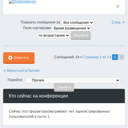
Вернут
к
началу
След.
Показать сообщения за:
Поле сортировки
Сообщений: 24 •
Страница
1
из
2
•
1
2
Ответить
Вернуться в Прочее
Перейти:
Кто сейчас на конференции
Сейчас этот форум просматривают: нет зарегистрированных
пользователей и гости: 1