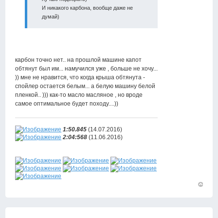
И никакого карбона, вообще даже не
думай)
карбон точно нет.. на прошлой машине капот
обтянут был им... намучился уже , больше не хочу...
)) мне не нравится, что когда крыша обтянута -
спойлер остается белым... а белую машину белой
пленкой.. ))) как-то масло масляное , но вроде
самое оптимальное будет походу....))
1:50.845
(14.07.2016)
2:04:568
(11.06.2016)
Вернут
к
началу