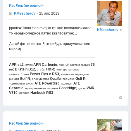
Re: Люк (не родной)
KMescherov
» 25 апр 2013
[quote="Timur Sabirov"]На крыше появилось какое-
KMescherov
то неравномерное пятно (желтоватое)...
Давай фотки пятна. Что-нибудь придумаем всем
миром)
APR st.2
;
APR Carbonio
;
76
впуск
полный кастом
выпуск
;
Bilstein B12
,
H&R
;
мм
стабы
полиуретановые
Power Flex
и
RS3
;
сайлентблоки
кованные передние
Golf R
;
Quaife
;
Golf R
,
рычаги
блок диффа
тормоза
ATE Powerdisc
,
АТЕ
тормозные диски
колодки
Ceramic
,
Goodridge
;
VMR
армированные шланги
диски
V710
,
Hankook RS3
резина
Вернут
к
началу
Re: Люк (не родной)