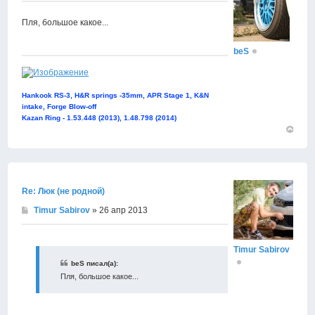
Пля, большое какое...
beS
Hankook RS-3, H&R springs -35mm, APR Stage 1, K&N
intake, Forge Blow-off
Kazan Ring - 1.53.448 (2013), 1.48.798 (2014)
Вернут
к
началу
Re: Люк (не родной)
Timur Sabirov
» 26 апр 2013
Timur Sabirov
beS писал(а):
Пля, большое какое...