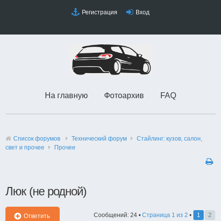
Регистрация
Вход
На главную
Фотоархив
FAQ
Список форумов
Технический форyм
Стайлинг: кузов, салон,
свет и прочее
Прочее
Люк (не родной)
Сообщений: 24 •
Страница
1
из
2
•
1
2
Ответить