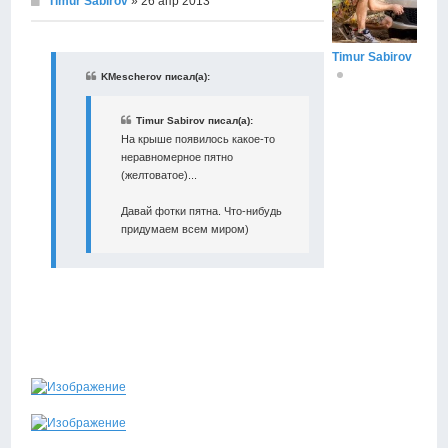
Timur Sabirov
» 26 апр 2013
Timur Sabirov
KMescherov писал(а):
Timur Sabirov писал(а):
На крыше появилось какое-то
неравномерное пятно
(желтоватое)...
Давай фотки пятна. Что-нибудь
придумаем всем миром)