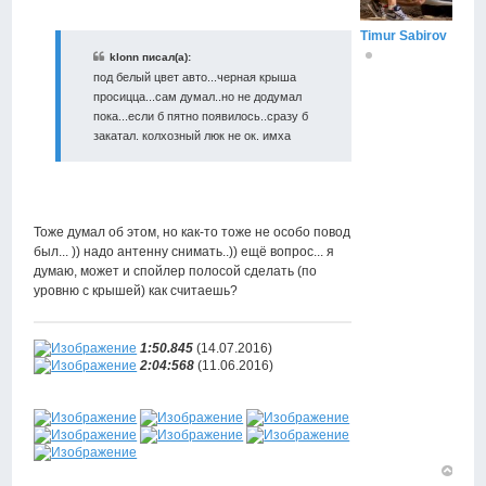
Timur Sabirov
klonn писал(а):
под белый цвет авто...черная крыша
просицца...сам думал..но не додумал
пока...если б пятно появилось..сразу б
закатал. колхозный люк не ок. имха
Тоже думал об этом, но как-то тоже не особо повод
был... )) надо антенну снимать..)) ещё вопрос... я
думаю, может и спойлер полосой сделать (по
уровню с крышей) как считаешь?
1:50.845
(14.07.2016)
2:04:568
(11.06.2016)