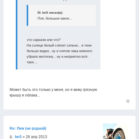
beS писал(а):
Пля, большое какое...
это сарказм или что?
На солнце белый слепит сильно... в тени
больше видно.. ну и снятие лака немного
убрало желтизну... ну и неприятно всё-
таки....
Может быть это только у меня, но я вижу грязную
крышу и облака...
Вернут
к
началу
Re: Люк (не родной)
beS
» 26 апр 2013