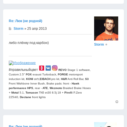
Вернут
к
началу
Re: Люк (не родной)
Storm
» 25 апр 2013
либо плёнку под карбон)
Storm
#правильныйцвет
REVO
Stage 1 software,
Custom 2.5"
FOX
exaust Turboback,
FORGE
motorsport
induction kit,
KONI
str!t,
EIBACH
pro kit,
H&R
Anti Roll Bar,
S3
Front Wishbone Inner Bush, Brake pads: front -
Hawk
performance HPS
, rear -
АТЕ
,
Wezmoto
Braided Brake Hoses
+
Motul
5.1,
Tomason
TN5 et30 8.5j 18 +
Pirelli
P.Zero
225\40,
Dectane
front lights
Вернут
к
началу
Re: Люк (не родной)