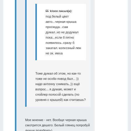
klonn писал(а):
под белый цвет
авто...черная крыша
просицца...сам
думал..но не додумал
пока...если б пятно
появилось..сразу б
закатал. колхозный люк
не ок. имха
Тоже думал об этом, но как-то
тоже не особо повод был... ))
надо антенну снимать..)) ещё
вопрос... я думаю, может и
спойлер полосой сделать (по
уровню с крышей) как считаешь?
Мое мнение - нет. Вообще черная крыша
смотрится дешего. Белый глянец попробуй
лучше подобрать)