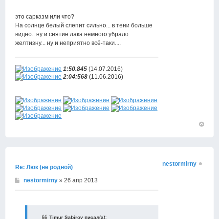
это сарказм или что?
На солнце белый слепит сильно... в тени больше
видно.. ну и снятие лака немного убрало
желтизну... ну и неприятно всё-таки....
1:50.845
(14.07.2016)
2:04:568
(11.06.2016)
Вернут
к
началу
nestormirny
Re: Люк (не родной)
nestormirny
» 26 апр 2013
Timur Sabirov писал(а):