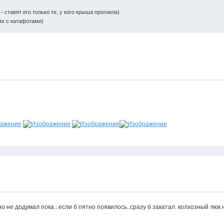
 ставят его только те, у кого крыша прогнила)
ях с катафотами)
о не додумал пока...если б пятно появилось..сразу б закатал. колхозный люк н