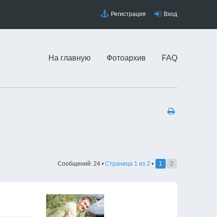
Регистрация
Вход
На главную
Фотоархив
FAQ
Сообщений: 24 •
Страница
1
из
2
•
1
2