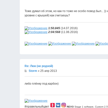
Тоже думал об этом, но как-то тоже не особо повод был... ))
уровню с крышей) как считаешь?
1:50.845
(14.07.2016)
2:04:568
(11.06.2016)
Re: Люк (не родной)
Storm
» 25 апр 2013
либо плёнку под карбон)
#правильныйцвет
REVO
Stage 1 software, Custom 2.