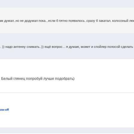
м думал..но не додумал пока...если б пятно появилось..сразу б закатал. колхозный люк
.. )) надо антенну снимать..)) ещё вопрос... я думаю, может и спойлер полосой сделать
. Белый глянец попробуй лучше подобрать)
ow-off