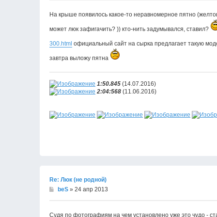
На крыше появилось какое-то неравномерное пятно (желтоват
может люк зафигачить? )) кто-нить задумывался, ставил?
300.html
официальный сайт на сырка предлагает такую модел
завтра выложу пятна
1:50.845
(14.07.2016)
2:04:568
(11.06.2016)
Re: Люк (не родной)
beS
» 24 апр 2013
Судя по фотографиям на чем установлено уже это чудо - ста