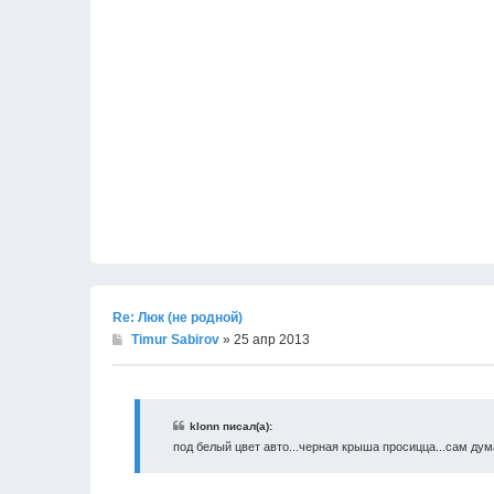
Re: Люк (не родной)
Timur Sabirov
» 25 апр 2013
klonn писал(а):
под белый цвет авто...черная крыша просицца...сам дума