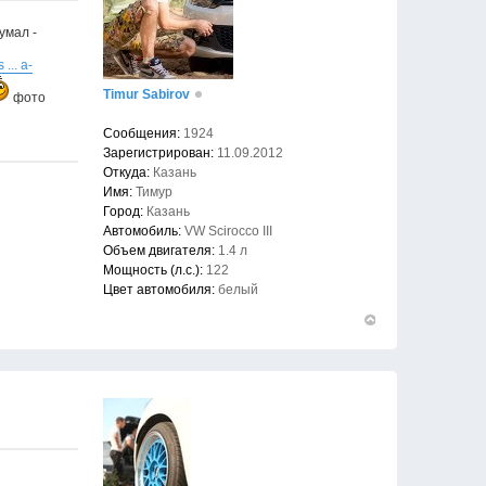
умал -
... a-
Timur Sabirov
фото
Сообщения:
1924
Зарегистрирован:
11.09.2012
Откуда:
Казань
Имя:
Тимур
Город:
Казань
Автомобиль:
VW Scirocco III
Объем двигателя:
1.4 л
Мощность (л.с.):
122
Цвет автомобиля:
белый
Вернуться
к
началу