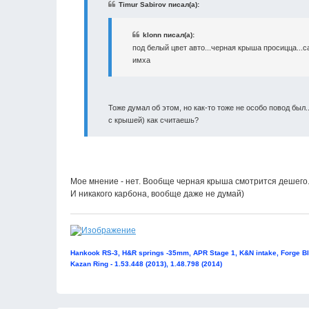
Timur Sabirov писал(а):
klonn писал(а):
под белый цвет авто...черная крыша просицца...са
имха
Тоже думал об этом, но как-то тоже не особо повод был.
с крышей) как считаешь?
Мое мнение - нет. Вообще черная крыша смотрится дешего
И никакого карбона, вообще даже не думай)
Hankook RS-3, H&R springs -35mm, APR Stage 1, K&N intake, Forge Bl
Kazan Ring - 1.53.448 (2013), 1.48.798 (2014)