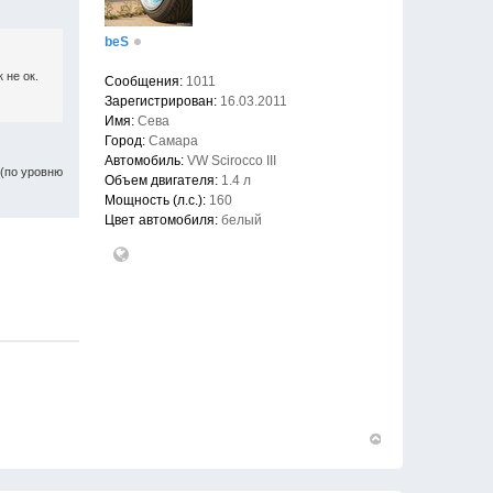
beS
 не ок.
Сообщения:
1011
Зарегистрирован:
16.03.2011
Имя:
Сева
Город:
Самара
Автомобиль:
VW Scirocco III
 (по уровню
Объем двигателя:
1.4 л
Мощность (л.с.):
160
Цвет автомобиля:
белый
Вернуться
к