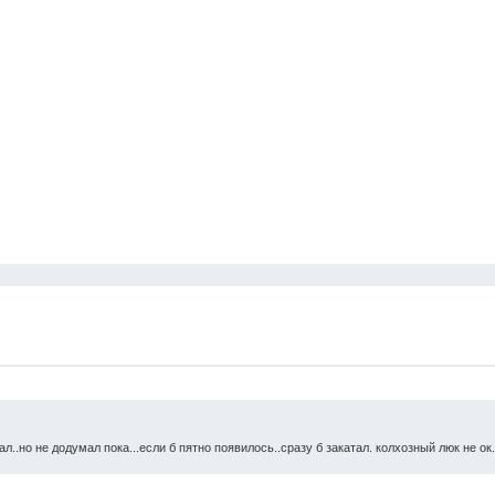
л..но не додумал пока...если б пятно появилось..сразу б закатал. колхозный люк не ок