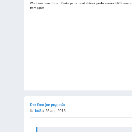
Wishbone Inner Bush, Brake pads: front -
Hawk performance HPS
, rear -
front lights
Re: Люк (не родной)
beS
» 25 апр 2013