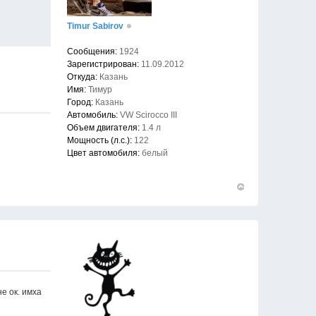
Timur Sabirov
Сообщения:
1924
Зарегистрирован:
11.09.2012
Откуда:
Казань
Имя:
Тимур
Город:
Казань
Автомобиль:
VW Scirocco III
Объем двигателя:
1.4 л
Мощность (л.с.):
122
Цвет автомобиля:
белый
Вернуться
к
началу
е ок. имха