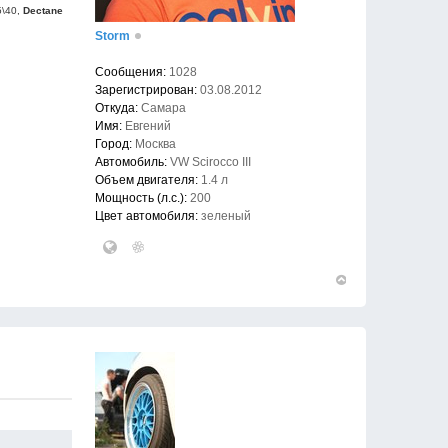
5\40,
Dectane
Storm
Сообщения:
1028
Зарегистрирован:
03.08.2012
Откуда:
Самара
Имя:
Евгений
Город:
Москва
Автомобиль:
VW Scirocco III
Объем двигателя:
1.4 л
Мощность (л.с.):
200
Цвет автомобиля:
зеленый
Вернуться
к
началу