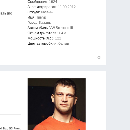
Сообщения:
1924
Зарегистрирован:
11.09.2012
Откуда:
Казань
лать (по
Имя:
Тимур
Город:
Казань
Автомобиль:
VW Scirocco III
Объем двигателя:
1.4 л
Мощность (л.с.):
122
Цвет автомобиля:
белый
Вернуться
к
началу
ll Bar,
S3
Front