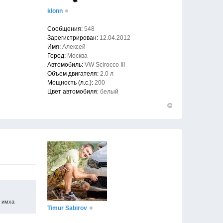
klonn
Сообщения:
548
Зарегистрирован:
12.04.2012
Имя:
Алексей
Город:
Москва
Автомобиль:
VW Scirocco III
Объем двигателя:
2.0 л
Мощность (л.с.):
200
Цвет автомобиля:
белый
Вернуться
к
началу
. имха
Timur Sabirov