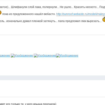
ое)... Шлифанули слой лака, полернули... Не ушло... Красить неохото... Под
пока из предложенного нашёл вебасто.
http://sunroof.webasto.ru/modeli/nakrys 
ь.. изначально думал пленкой затянуть... папа предложил люк вырезать...
вят его только те, у кого крыша прогнила)