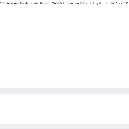
АТЕ
,
Wezmoto
Braided Brake Hoses +
Motul
5.1,
Tomason
TN5 et30 8.5j 18 +
Pirelli
P.Zero 22