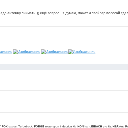
 надо антенну снимать..)) ещё вопрос... я думаю, может и спойлер полосой сде
5"
FOX
exaust Turboback,
FORGE
motorsport induction kit,
KONI
str!t,
EIBACH
pro kit,
H&R
Anti Ro