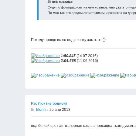
beS писал(а):
Судя по фотографиям на чем установлено уже это чудо -
По мне так это сродни антистатикам и резинках на двер
Походу проще всего под пленку закатать ))
1:50.845
(14.07.2016)
2:04:568
(11.06.2016)
Re: Люк (не родной)
klonn
» 25 апр 2013
под белый цвет авто...черная крыша просицца...сам думал..н