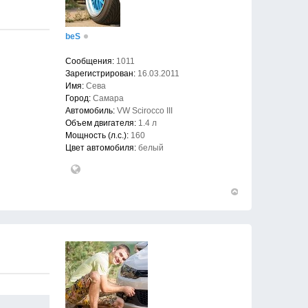
beS
Сообщения:
1011
Зарегистрирован:
16.03.2011
Имя:
Сева
Город:
Самара
Автомобиль:
VW Scirocco III
Объем двигателя:
1.4 л
Мощность (л.с.):
160
Цвет автомобиля:
белый
Вернуться
к
началу