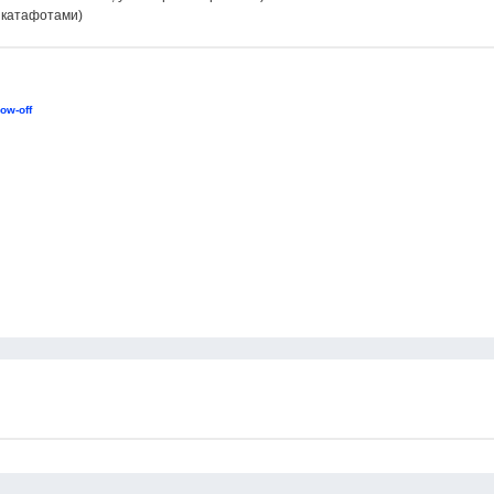
с катафотами)
ow-off