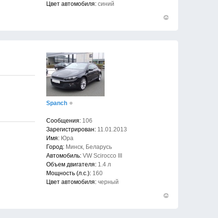
Цвет автомобиля:
синий
Вернуться
к
началу
Spanch
Сообщения:
106
Зарегистрирован:
11.01.2013
Имя:
Юра
Город:
Минск, Беларусь
Автомобиль:
VW Scirocco III
Объем двигателя:
1.4 л
Мощность (л.с.):
160
Цвет автомобиля:
черный
Вернуться
к