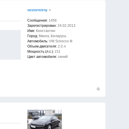
началу
nestormirny
Сообщения:
1456
Зарегистрирован:
24.02.2013
Имя:
Константин
Город:
Минск, Беларусь
Автомобиль:
VW Scirocco III
Объем двигателя:
2.0 л
Мощность (л.с.):
211
Цвет автомобиля:
синий
Вернуться
к
началу