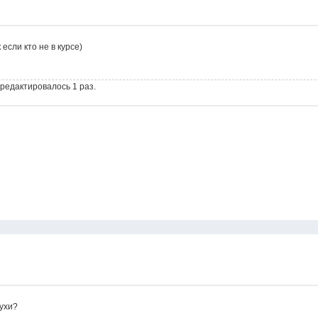
 если кто не в курсе)
 редактировалось 1 раз.
лухи?