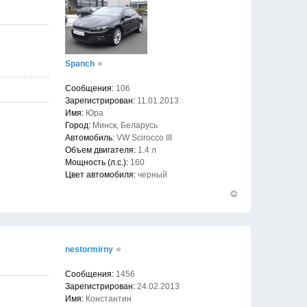
Spanch
Сообщения:
106
Зарегистрирован:
11.01.2013
Имя:
Юра
Город:
Минск, Беларусь
Автомобиль:
VW Scirocco III
Объем двигателя:
1.4 л
Мощность (л.с.):
160
Цвет автомобиля:
черный
Вернуться
к
началу
nestormirny
Сообщения:
1456
Зарегистрирован:
24.02.2013
Имя:
Константин