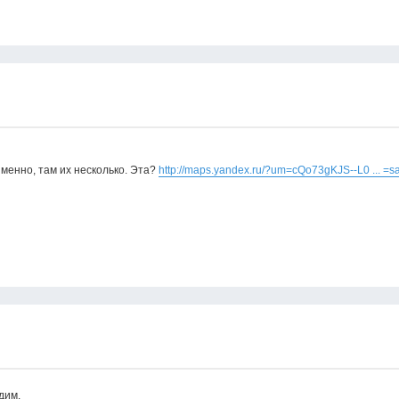
именно, там их несколько. Эта?
http://maps.yandex.ru/?um=cQo73gKJS--L0 ... =
дим.