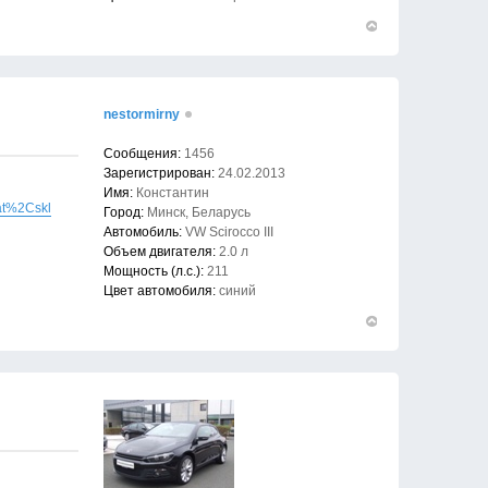
Вернуться
к
началу
nestormirny
Сообщения:
1456
Зарегистрирован:
24.02.2013
Имя:
Константин
sat%2Cskl
Город:
Минск, Беларусь
Автомобиль:
VW Scirocco III
Объем двигателя:
2.0 л
Мощность (л.с.):
211
Цвет автомобиля:
синий
Вернуться
к
началу