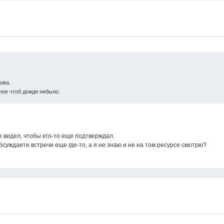
ова.
ное чтоб дождя небыло.
е видел, чтобы кто-то еще подтверждал.
суждаете встречи еще где-то, а я не знаю и не на том ресурсе смотрю?