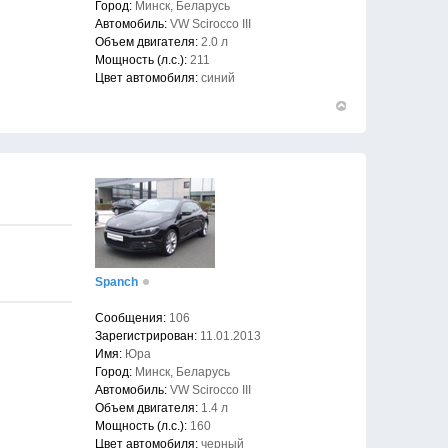
Город:
Минск, Беларусь
Автомобиль:
VW Scirocco III
Объем двигателя:
2.0 л
Мощность (л.с.):
211
Цвет автомобиля:
синий
Вернуться
к
началу
Spanch
Сообщения:
106
Зарегистрирован:
11.01.2013
Имя:
Юра
Город:
Минск, Беларусь
Автомобиль:
VW Scirocco III
Объем двигателя:
1.4 л
Мощность (л.с.):
160
Цвет автомобиля:
черный