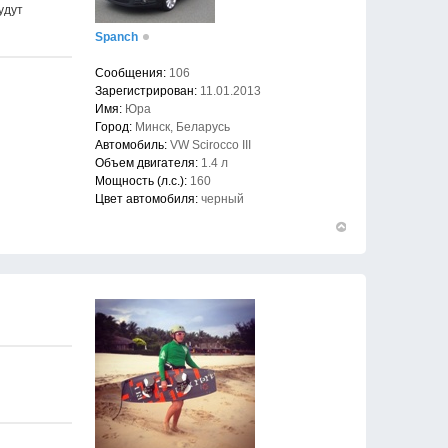
удут
Spanch
Сообщения:
106
Зарегистрирован:
11.01.2013
Имя:
Юра
Город:
Минск, Беларусь
Автомобиль:
VW Scirocco III
Объем двигателя:
1.4 л
Мощность (л.с.):
160
Цвет автомобиля:
черный
Вернуться
к
началу