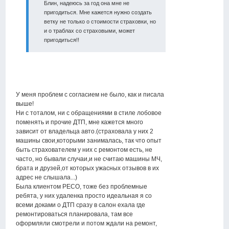
Блин, надеюсь за год она мне не
пригодиться. Мне кажется нужно создать
ветку не только о стоимости страховки, но
и о траблах со страховыми, может
пригодиться!!
У меня проблем с согласием не было, как и писала
выше!
Ни с тоталом, ни с обращениями в стиле лобовое
поменять и прочие ДТП, мне кажется много
зависит от владельца авто.(страховала у них 2
машины свои,которыми занималась, так что опыт
быть страхователем у них с ремонтом есть, не
часто, но бывали случаи,и не считаю машины МЧ,
брата и друзей,от которых ужасных отзывов в их
адрес не слышала...)
Была клиентом РЕСО, тоже без проблемные
ребята, у них удаленка просто идеальная я со
всеми доками о ДТП сразу в салон ехала где
ремонтироваться планировала, там все
оформляли смотрели и потом ждали на ремонт,