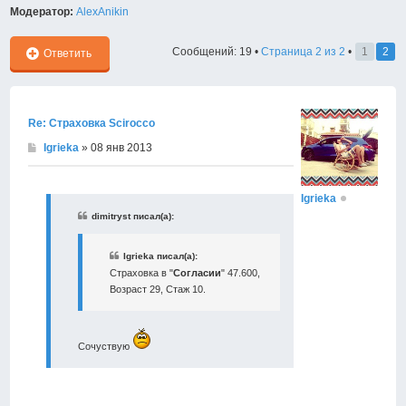
Модератор:
AlexAnikin
Сообщений: 19 •
Страница
2
из
2
•
1
2
Ответить
Re: Страховка Scirocco
Igrieka
» 08 янв 2013
Igrieka
dimitryst писал(а):
Igrieka писал(а):
Страховка в "
Согласии
" 47.600,
Возраст 29, Стаж 10.
Сочуствую