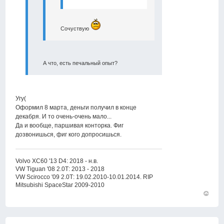
Сочуствую
А что, есть печальный опыт?
Угу(
Оформил 8 марта, деньги получил в конце
декабря. И то очень-очень мало...
Да и вообще, паршивая конторка. Фиг
дозвонишься, фиг кого допросишься.
Volvo XC60 '13 D4: 2018 - н.в.
VW Tiguan '08 2.0Т: 2013 - 2018
VW Scirocco '09 2.0Т: 19.02.2010-10.01.2014. RIP
Mitsubishi SpaceStar 2009-2010
Вернут
к
началу