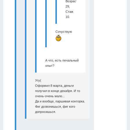
Возраст
29,
Стаж
10.
Сочуствую
А что, есть печальный
опыт?
Угу(
Оформил 8 марта, деньги
получил в конце декабря. И то
очень-очень мало...
Да и вообще, паршивая конторка.
Фиг дозвонишься, фиг кого
допросишься.