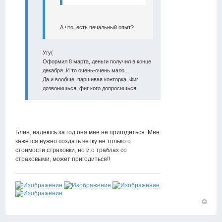
А что, есть печальный опыт?
Угу(
Оформил 8 марта, деньги получил в конце
декабря. И то очень-очень мало...
Да и вообще, паршивая конторка. Фиг
дозвонишься, фиг кого допросишься.
Блин, надеюсь за год она мне не пригодиться. Мне
кажется нужно создать ветку не только о
стоимости страховки, но и о траблах со
страховыми, может пригодиться!!
Вернут
к