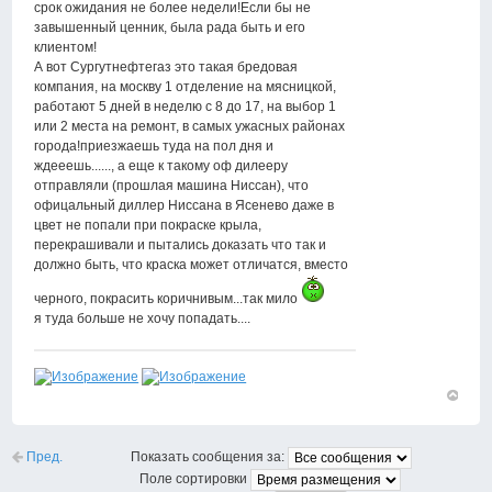
срок ожидания не более недели!Если бы не
завышенный ценник, была рада быть и его
клиентом!
А вот Сургутнефтегаз это такая бредовая
компания, на москву 1 отделение на мясницкой,
работают 5 дней в неделю с 8 до 17, на выбор 1
или 2 места на ремонт, в самых ужасных районах
города!приезжаешь туда на пол дня и
ждееешь......, а еще к такому оф дилееру
отправляли (прошлая машина Ниссан), что
офицальный диллер Ниссана в Ясенево даже в
цвет не попали при покраске крыла,
перекрашивали и пытались доказать что так и
должно быть, что краска может отличатся, вместо
черного, покрасить коричнивым...так мило
я туда больше не хочу попадать....
Вернут
к
началу
Пред.
Показать сообщения за:
Поле сортировки