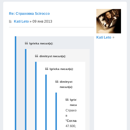
началу
Re: Страховка Scirocco
Kati Leto
» 09 янв 2013
Kati Leto
Igrieka писал(а):
dimitryst писал(а):
Igrieka писал(а):
dimitryst
писал(а):
Igrieka
писал(а):
Страховка
в
"
Согласии
"
47.600,