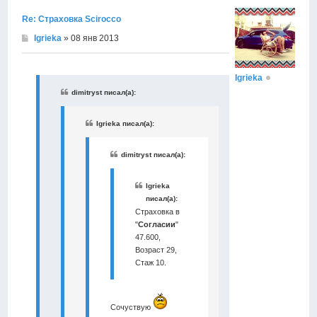
Re: Страховка Scirocco
Igrieka
» 08 янв 2013
Igrieka
dimitryst писал(а):
Igrieka писал(а):
dimitryst писал(а):
Igrieka
писал(а):
Страховка в
"
Согласии
"
47.600,
Возраст 29,
Стаж 10.
Сочуствую