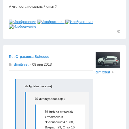
А что, есть печальный опыт?
Вернут
к
началу
Re: Страховка Scirocco
dimitryst
» 08 янв 2013
dimitryst
Igrieka писал(а):
dimitryst писал(а):
Igrieka писал(а):
Страховка в
"
Согласии
" 47.600,
Возраст 29, Стаж 10.