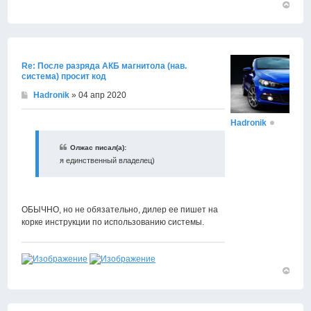
Вернут
к
началу
Re: После разряда АКБ магнитола (нав.
система) просит код
Hadronik
» 04 апр 2020
Hadronik
Олжас писал(а):
я единственный владелец)
ОБЫЧНО, но не обязательно, дилер ее пишет на
корке инструкции по использованию системы.
Вернут
к
началу