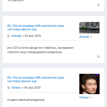
Что делать?
Вернут
к
началу
Re: После разряда АКБ магнитола (нав.
система) просит код
Arkady
» 03 апр 2020
Arkady
рнс 315 штатно вроде не ставилась, как вариант,
спросить код у предыдущего владельца
Вернут
к
началу
Re: После разряда АКБ магнитола (нав.
система) просит код
Олжас
» 04 апр 2020
Олжас
я единственный владелец)