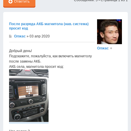
Сообщений: 5 • Страница
1
из
1
Ответить
После разряда АКБ магнитола (нав. система)
просит код
Олжас
» 03 апр 2020
Олжас
Добрый день!
Подскажите, пожалуйста, как включить магнитолу
после замены АКБ.
АКБ села, магнитола просит код: