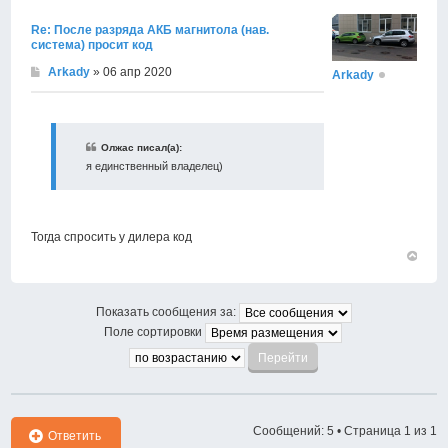
Re: После разряда АКБ магнитола (нав.
система) просит код
Arkady
» 06 апр 2020
Arkady
Олжас писал(а):
я единственный владелец)
Тогда спросить у дилера код
Вернут
к
началу
Показать сообщения за:
Поле сортировки
Сообщений: 5 • Страница
1
из
1
Ответить