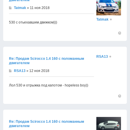
Tatmak
» 11 ноя 2018
Tatmak
530 с отьехавшим движком)))
Вернут
к
началу
RSA13
Re: Продам Scirocco 1.4 160 с поломанным
двигателем
RSA13
» 12 ноя 2018
Лол 530 и отрыжка под капотом - hopeless boy))
Вернут
к
началу
Re: Продам Scirocco 1.4 160 с поломанным
двигателем