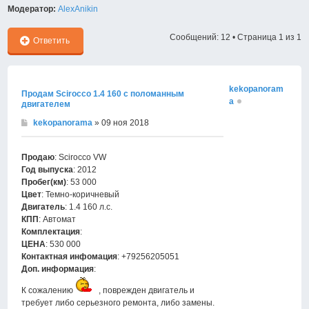
Модератор:
AlexAnikin
Сообщений: 12 • Страница
1
из
1
Ответить
kekopanoram
Продам Scirocco 1.4 160 с поломанным
a
двигателем
kekopanorama
» 09 ноя 2018
Продаю
: Scirocco VW
Год выпуска
: 2012
Пробег(км)
: 53 000
Цвет
: Темно-коричневый
Двигатель
: 1.4 160 л.с.
КПП
: Автомат
Комплектация
:
ЦЕНА
: 530 000
Контактная инфомация
: +79256205051
Доп. информация
:
К сожалению
, поврежден двигатель и
требует либо серьезного ремонта, либо замены.