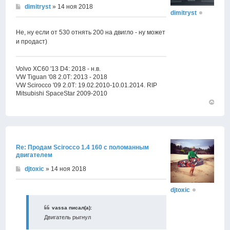
dimitryst
» 14 ноя 2018
dimitryst
Не, ну если от 530 отнять 200 на двигло - ну может
и продаст)
Volvo XC60 '13 D4: 2018 - н.в.
VW Tiguan '08 2.0Т: 2013 - 2018
VW Scirocco '09 2.0Т: 19.02.2010-10.01.2014. RIP
Mitsubishi SpaceStar 2009-2010
Вернут
к
началу
Re: Продам Scirocco 1.4 160 с поломанным
двигателем
djtoxic
» 14 ноя 2018
djtoxic
vassa писал(а):
Двигатель рыгнул