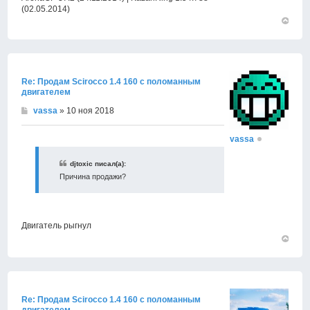
(02.05.2014)
Вернут
к
началу
Re: Продам Scirocco 1.4 160 с поломанным
двигателем
vassa
» 10 ноя 2018
vassa
djtoxic писал(а):
Причина продажи?
Двигатель рыгнул
Вернут
к
началу
Re: Продам Scirocco 1.4 160 с поломанным
двигателем