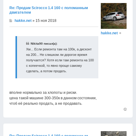
Re: Продам Scirocco 1.4 160 с поломанным
двигателем
hakke.net
» 15 ноя 2018
hakke.net
Nikita90 писал(а):
Хм... Если ремонта там на 100к, а дисконт
на 200... Не слишком ли дорогое время
получается? Хотя если там ремонта на 100
с копеечкой, то явно проще самому
сделать, а потом продать.
вполне нормально за хлопоты и риски.
цена такой машине 300-350к в данном состоянии,
чтоб её реально продать, а не продавать.
Вернут
к
началу