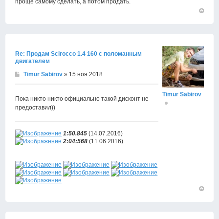
проще самому сделать, а потом продать.
Вернут
к
началу
Re: Продам Scirocco 1.4 160 с поломанным
двигателем
Timur Sabirov
» 15 ноя 2018
Timur Sabirov
Пока никто никто официально такой дисконт не
предоставил))
1:50.845
(14.07.2016)
2:04:568
(11.06.2016)
Вернут
к
началу