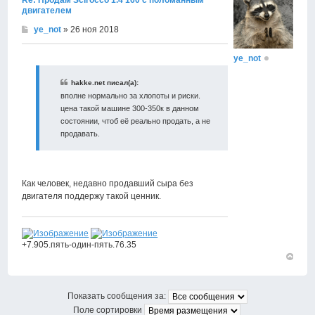
Re: Продам Scirocco 1.4 160 с поломанным
двигателем
ye_not
» 26 ноя 2018
ye_not
hakke.net писал(а):
вполне нормально за хлопоты и риски.
цена такой машине 300-350к в данном
состоянии, чтоб её реально продать, а не
продавать.
Как человек, недавно продавший сыра без
двигателя поддержу такой ценник.
+7.905.пять-один-пять.76.35
Вернут
к
началу
Показать сообщения за:
Поле сортировки