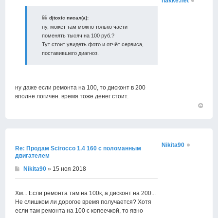
hakke.net
djtoxic писал(а):
ну, может там можно только части
поменять тысяч на 100 руб.?
Тут стоит увидеть фото и отчёт сервиса,
поставившего диагноз.
ну даже если ремонта на 100, то дисконт в 200
вполне логичен. время тоже денег стоит.
Вернут
к
началу
Nikita90
Re: Продам Scirocco 1.4 160 с поломанным
двигателем
Nikita90
» 15 ноя 2018
Хм... Если ремонта там на 100к, а дисконт на 200...
Не слишком ли дорогое время получается? Хотя
если там ремонта на 100 с копеечкой, то явно