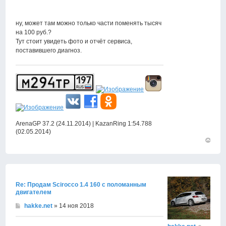
ну, может там можно только части поменять тысяч
на 100 руб.?
Тут стоит увидеть фото и отчёт сервиса,
поставившего диагноз.
ArenaGP 37.2 (24.11.2014) | KazanRing 1:54.788
(02.05.2014)
Вернут
к
началу
Re: Продам Scirocco 1.4 160 с поломанным
двигателем
hakke.net
» 14 ноя 2018