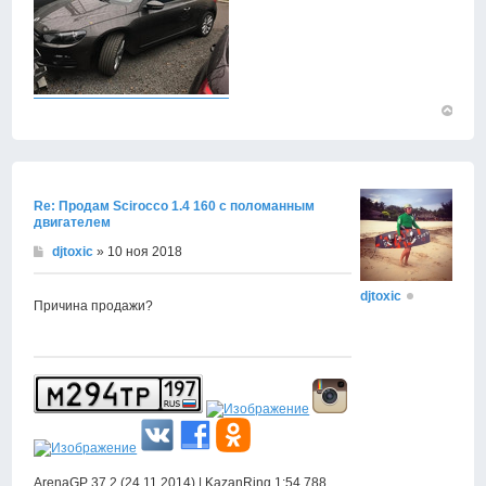
Вернут
к
началу
Re: Продам Scirocco 1.4 160 с поломанным
двигателем
djtoxic
» 10 ноя 2018
djtoxic
Причина продажи?
ArenaGP 37.2 (24.11.2014) | KazanRing 1:54.788