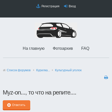
Регистрация
Вход
На главную
Фотоархив
FAQ
Список форумов
Курилка...
Культурный уголок
Муz-on..., то что на репите....
Ответить