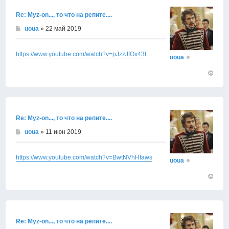
Re: Муz-on..., то что на репите....
uoua
» 22 май 2019
https://www.youtube.com/watch?v=pJzzJfOx43I
uoua
Вернут
к
началу
Re: Муz-on..., то что на репите....
uoua
» 11 июн 2019
https://www.youtube.com/watch?v=BwtNVhHfaws
uoua
Вернут
к
началу
Re: Муz-on..., то что на репите....