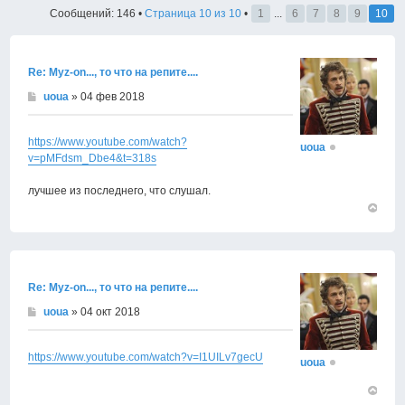
Сообщений: 146 •
Страница
10
из
10
•
1
...
6
7
8
9
10
Re: Муz-on..., то что на репите....
uoua
» 04 фев 2018
https://www.youtube.com/watch?
uoua
v=pMFdsm_Dbe4&t=318s
лучшее из последнего, что слушал.
Вернут
к
началу
Re: Муz-on..., то что на репите....
uoua
» 04 окт 2018
https://www.youtube.com/watch?v=I1UILv7gecU
uoua