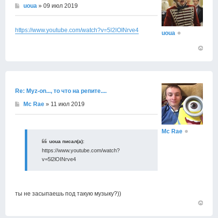
uoua
» 09 июл 2019
https://www.youtube.com/watch?v=5l2lOINrve4
uoua
Вернут
к
началу
Re: Муz-on..., то что на репите....
Mc Rae
» 11 июл 2019
Mc Rae
uoua писал(а):
https://www.youtube.com/watch?
v=5l2lOINrve4
ты не засыпаешь под такую музыку?))
Вернут