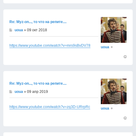
Вернут
к
началу
Re: Муz-on..., то что на репите....
uoua
» 09 окт 2018
https://www.youtube.com/watch?v=mrs9sBvDV78
uoua
Вернут
к
началу
Re: Муz-on..., то что на репите....
uoua
» 09 апр 2019
https://www.youtube.com/watch?v=zq3D-URrpRc
uoua
Вернут
к
началу