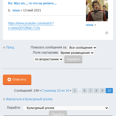
Re: Муz-on..., то что на репите....
uoua
» 13 май 2021
https://www.youtube.com/watch?
uoua
v=wbieQtYlZf8&t=719s
Вернут
к
началу
Пред.
Показать сообщения за:
Поле сортировки
Ответить
Сообщений: 146 •
Страница
10
из
10
•
1
...
6
7
8
9
10
Вернуться в Культурный уголок
Перейти: