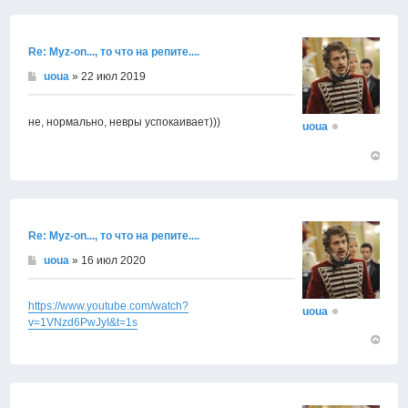
к
началу
Re: Муz-on..., то что на репите....
uoua
» 22 июл 2019
не, нормально, невры успокаивает)))
uoua
Вернут
к
началу
Re: Муz-on..., то что на репите....
uoua
» 16 июл 2020
https://www.youtube.com/watch?
uoua
v=1VNzd6PwJyI&t=1s
Вернут
к
началу