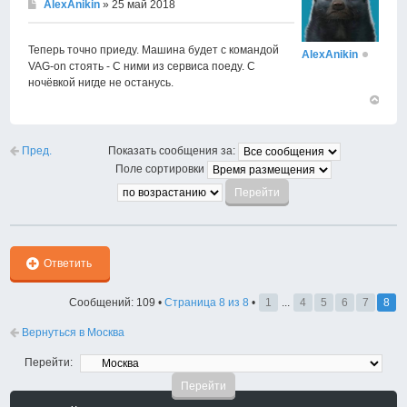
AlexAnikin
» 25 май 2018
Теперь точно приеду. Машина будет с командой
AlexAnikin
VAG-on стоять - С ними из сервиса поеду. С
ночёвкой нигде не останусь.
Вернут
к
началу
Пред.
Показать сообщения за:
Поле сортировки
Ответить
Сообщений: 109 •
Страница
8
из
8
•
1
...
4
5
6
7
8
Вернуться в Москва
Перейти: