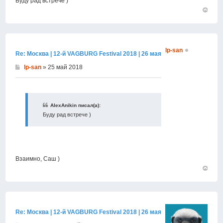
Буду рад встрече )
Вернут
к
началу
lp-san
Re: Москва | 12-й VAGBURG Festival 2018 | 26 мая
lp-san
» 25 май 2018
AlexAnikin писал(а):
Буду рад встрече )
Взаимно, Саш )
Вернут
к
началу
Re: Москва | 12-й VAGBURG Festival 2018 | 26 мая