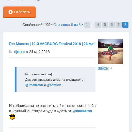
Ответить
Сообщений: 109 •
Страница
8
из
8
•
1
...
4
5
6
7
8
Re: Москва | 12-й VAGBURG Festival 2018 | 26 мая
djtoxic
» 24 май 2018
djtoxic
lp-san писал(а):
Думаем приехать днем на площадку с
@imakaron
и
@camion
.
На обнимашки не рассчитывайте, но сториз и лайв
в клубный Инстаграм будем ждать от
@imakaron