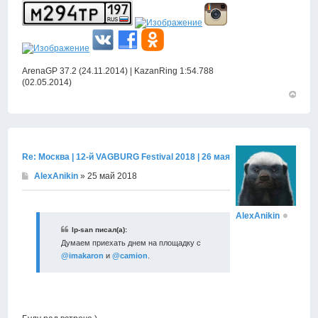
ArenaGP 37.2 (24.11.2014) | KazanRing 1:54.788
(02.05.2014)
Вернут
к
началу
Re: Москва | 12-й VAGBURG Festival 2018 | 26 мая
AlexAnikin
» 25 май 2018
AlexAnikin
lp-san писал(а):
Думаем приехать днем на площадку с
@imakaron
и
@camion
.