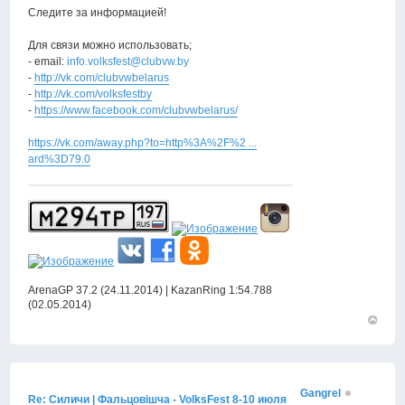
Следите за информацией!
Для связи можно использовать;
- email:
info.volksfest@clubvw.by
-
http://vk.com/clubvwbelarus
-
http://vk.com/volksfestby
-
https://www.facebook.com/clubvwbelarus/
https://vk.com/away.php?to=http%3A%2F%2 ...
ard%3D79.0
ArenaGP 37.2 (24.11.2014) | KazanRing 1:54.788
(02.05.2014)
Вернут
к
началу
Gangrel
Re: Силичи | Фальцовiшча - VolksFest 8-10 июля