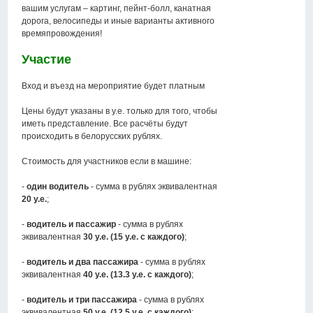
вашим услугам – картинг, пейнт-болл, канатная
дорога, велосипеды и иные варианты активного
времяпровождения!
Участие
Вход и въезд на мероприятие будет платным
Цены будут указаны в у.е. только для того, чтобы
иметь представление. Все расчёты будут
происходить в белорусских рублях.
Стоимость для участников если в машине:
-
один водитель
- сумма в рублях эквивалентная
20 у.е.
;
-
водитель и пассажир
- сумма в рублях
эквивалентная
30 у.е. (15 у.е. с каждого)
;
-
водитель и два пассажира
- сумма в рублях
эквивалентная
40 у.е. (13.3 у.е. с каждого)
;
-
водитель и три пассажира
- сумма в рублях
эквивалентная
50 у.е. (12.5 у.е. с каждого)
;