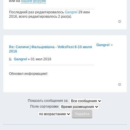
или на
нашем форуме
Последний раз редактировалось
Gangrel
29 июн
2016, всего редактировалось 2 раз(а).
Вернут
к
началу
Gangrel
Re: Силичи | Фальцовiшча - VolksFest 8-10 июля
2016
Gangrel
» 01 июл 2016
Обновил информацию!
Вернут
к
началу
Показать сообщения за:
Поле сортировки