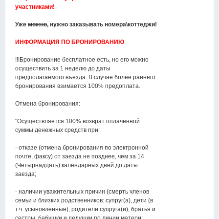
участниками!
Уже
можно
, нужно заказывать номера\коттеджи!
ИНФОРМАЦИЯ ПО БРОНИРОВАНИЮ
!!!Бронирование бесплатное есть, но его можно
осуществить за 1 неделю до даты
предполагаемого въезда. В случае более раннего
бронирования взимается 100% предоплата.
Отмена бронирования:
"Осуществляется 100% возврат оплаченной
суммы денежных средств при:
- отказе (отмена бронирования по электронной
почте, факсу) от заезда не позднее, чем за 14
(Четырнадцать) календарных дней до даты
заезда;
- наличии уважительных причин (смерть членов
семьи и близких родственников: супруг(а), дети (в
т.ч. усыновленные), родители супруга(и), братья и
сестры, бабушки и дедушки по линии матери;