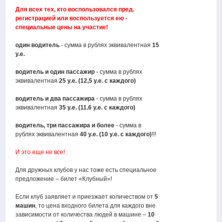
Для всех тех, кто воспользовался пред.
регистрацией или воспользуется ею -
специальные цены на участие!
один водитель
- сумма в рублях эквивалентная
15
у.е.
водитель и один пассажир
- сумма в рублях
эквивалентная
25 у.е. (12,5 у.е. с каждого)
водитель и два пассажира
- сумма в рублях
эквивалентная
35 у.е. (11.6 у.е. с каждого)
водитель, три пассажира и более
- сумма в
рублях эквивалентная
40 у.е. (10 у.е. с каждого)
!!!
И это еще не все!
Для дружных клубов у нас тоже есть специальное
предложение – билет «Клубный»!
Если клуб заявляет и приезжает количеством от
5
машин
, то цена входного билета для каждого вне
зависимости от количества людей в машине –
10