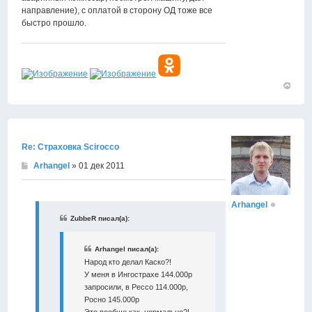
направление), с оплатой в сторону ОД тоже все
быстро прошло.
Вернут
к
началу
Re: Страховка Scirocco
Arhangel
» 01 дек 2011
Arhangel
ZubbeR писал(а):
Arhangel писал(а):
Народ кто делал Каско?!
У меня в Ингострахе 144.000р
запросили, в Рессо 114.000р,
Росно 145.000р