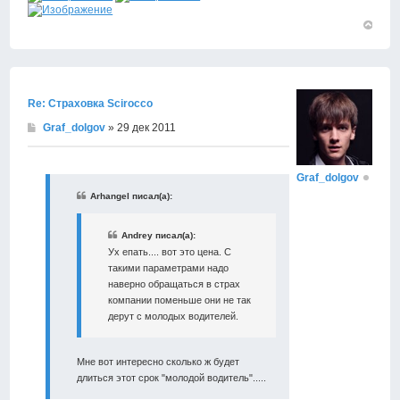
Вернут
к
началу
Re: Страховка Scirocco
Graf_dolgov
» 29 дек 2011
Graf_dolgov
Arhangel писал(а):
Andrey писал(а):
Ух епать.... вот это цена. С
такими параметрами надо
наверно обращаться в страх
компании поменьше они не так
дерут с молодых водителей.
Мне вот интересно сколько ж будет
длиться этот срок "молодой водитель".....