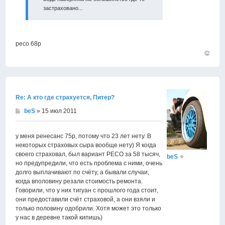
застраховано...
ресо 68р
Вернут
к
началу
Re: А кто где страхуется, Питер?
beS
» 15 июл 2011
у меня ренесанс 75р, потому что 23 лет нету. В
некоторых страховых сыра вообще нету) Я когда
своего страховал, был вариант РЕСО за 58 тысяч,
beS
но предупредили, что есть проблема с ними, очень
долго выплачивают по счёту, а бывали случаи,
когда вполовину резали стоимость ремонта.
Говорили, что у них тигуан с прошлого года стоит,
они предоставили счёт страховой, а они взяли и
только половину одобрили. Хотя может это только
у нас в деревне такой кипишь)