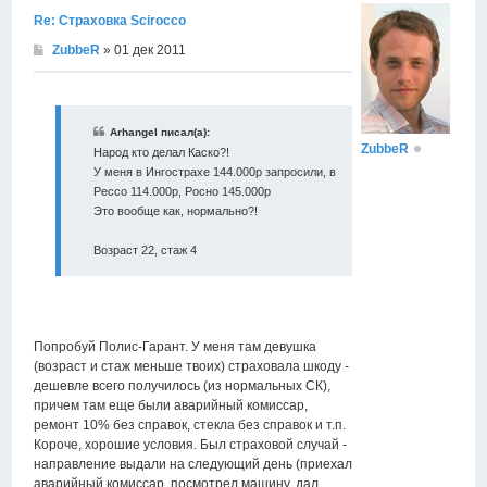
Re: Страховка Scirocco
ZubbeR
» 01 дек 2011
Arhangel писал(а):
ZubbeR
Народ кто делал Каско?!
У меня в Ингострахе 144.000р запросили, в
Рессо 114.000р, Росно 145.000р
Это вообще как, нормально?!
Возраст 22, стаж 4
Попробуй Полис-Гарант. У меня там девушка
(возраст и стаж меньше твоих) страховала шкоду -
дешевле всего получилось (из нормальных СК),
причем там еще были аварийный комиссар,
ремонт 10% без справок, стекла без справок и т.п.
Короче, хорошие условия. Был страховой случай -
направление выдали на следующий день (приехал
аварийный комиссар, посмотрел машину, дал