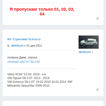
Я пропускаю только 01, 02, 03,
04
Вернут
к
началу
Re: Страховка Scirocco
dimitryst
» 01 дек 2011
dimitryst
позвони Диме, спроси
viewtopic.php?f=7&t=140
Volvo XC60 '13 D4: 2018 - н.в.
VW Tiguan '08 2.0Т: 2013 - 2018
VW Scirocco '09 2.0Т: 19.02.2010-10.01.2014. RIP
Mitsubishi SpaceStar 2009-2010
Вернут
к
началу