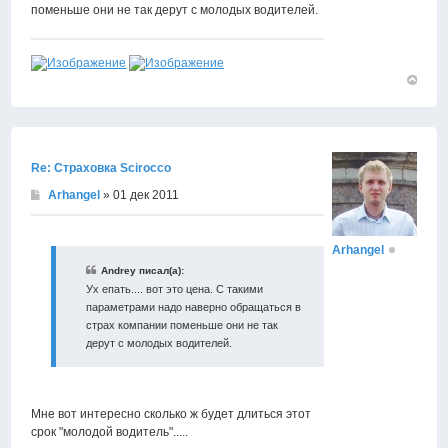
поменьше они не так дерут с молодых водителей.
Вернут
к
началу
Re: Страховка Scirocco
Arhangel
» 01 дек 2011
Arhangel
Andrey писал(а):
Ух епать.... вот это цена. С такими
параметрами надо наверно обращаться в
страх компании поменьше они не так
дерут с молодых водителей.
Мне вот интересно сколько ж будет длиться этот
срок "молодой водитель".....