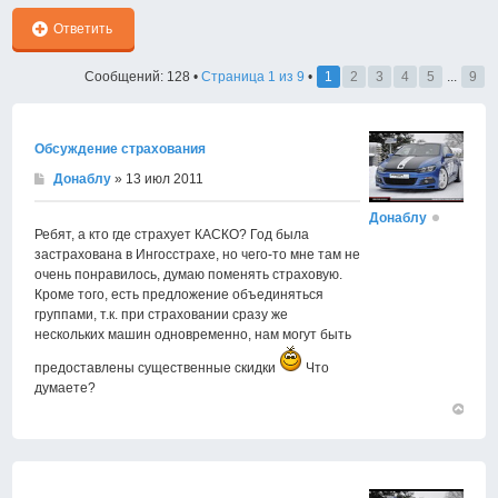
Ответить
Сообщений: 128 •
Страница
1
из
9
•
1
2
3
4
5
...
9
Обсуждение страхования
Донаблу
» 13 июл 2011
Донаблу
Ребят, а кто где страхует КАСКО? Год была
застрахована в Ингосстрахе, но чего-то мне там не
очень понравилось, думаю поменять страховую.
Кроме того, есть предложение объединяться
группами, т.к. при страховании сразу же
нескольких машин одновременно, нам могут быть
предоставлены существенные скидки
Что
думаете?
Вернут
к
началу