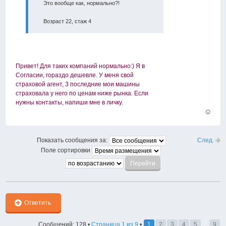
Это вообще как, нормально?!
Возраст 22, стаж 4
Привет! Для таких компаний нормально:) Я в
Согласии, гораздо дешевле. У меня свой
страховой агент, 3 последние мои машины
страховала у него по ценам ниже рынка. Если
нужны контакты, напиши мне в личку.
Вернут
к
началу
След.
Показать сообщения за:
Поле сортировки
Ответить
Сообщений: 128 •
Страница
1
из
9
•
1
2
3
4
5
...
9