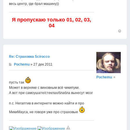
весь центр, где брал машину))
Я пропускаю только 01, 02, 03,
04
Вернут
к
началу
Re: Страховка Scirocco
Pochemu
» 27 дек 2011
Pochemu
пусть так
Может в верняке с виновным всё чикипуки.
А вот при самоушате/стеклах/блабла вынесут мозг
п.с. Негаптив в интернете можно найти и про
МикиМауса, не говоря уже про страховые