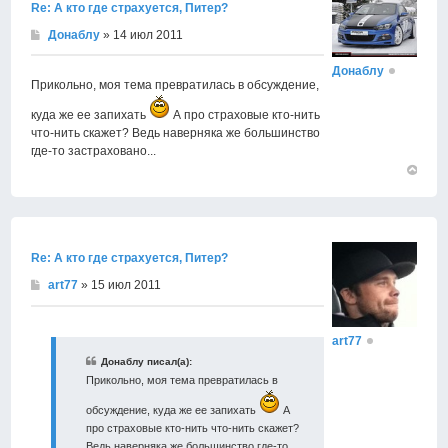
Re: А кто где страхуется, Питер?
Донаблу
» 14 июл 2011
Донаблу
Прикольно, моя тема превратилась в обсуждение,
куда же ее запихать
А про страховые кто-нить
что-нить скажет? Ведь наверняка же большинство
где-то застраховано...
Вернут
к
началу
Re: А кто где страхуется, Питер?
art77
» 15 июл 2011
art77
Донаблу писал(а):
Прикольно, моя тема превратилась в
обсуждение, куда же ее запихать
А
про страховые кто-нить что-нить скажет?
Ведь наверняка же большинство где-то