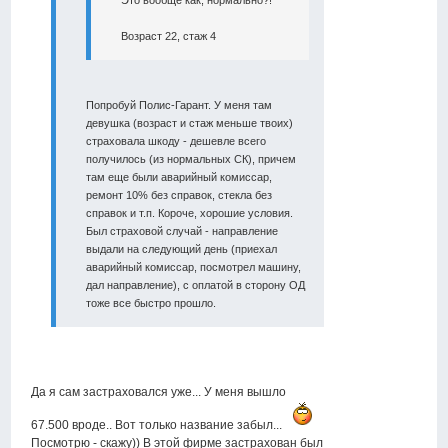
Это вообще как, нормально?!
Возраст 22, стаж 4
Попробуй Полис-Гарант. У меня там
девушка (возраст и стаж меньше твоих)
страховала шкоду - дешевле всего
получилось (из нормальных СК), причем
там еще были аварийный комиссар,
ремонт 10% без справок, стекла без
справок и т.п. Короче, хорошие условия.
Был страховой случай - направление
выдали на следующий день (приехал
аварийный комиссар, посмотрел машину,
дал направление), с оплатой в сторону ОД
тоже все быстро прошло.
Да я сам застраховался уже... У меня вышло
67.500 вроде.. Вот только название забыл...
Посмотрю - скажу)) В этой фирме застрахован был