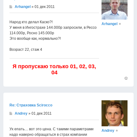
Arhangel
» 01 дек 2011
Народ кто делал Каско?!
Arhangel
У меня в Ингострахе 144.000р запросили, в Рессо
114.000р, Росно 145.000р
Это вообще как, нормально?!
Возраст 22, стаж 4
Я пропускаю только 01, 02, 03,
04
Вернут
к
началу
Re: Страховка Scirocco
Andrey
» 01 дек 2011
Ух епать.... вот это цена. С такими параметрами
Andrey
надо наверно обращаться в страх компании