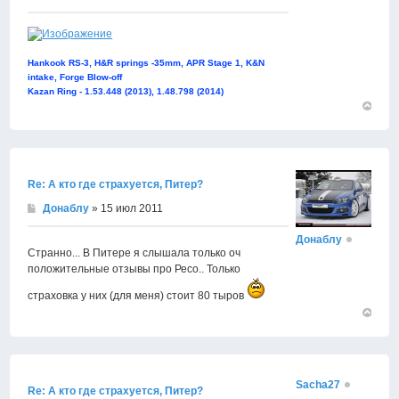
Hankook RS-3, H&R springs -35mm, APR Stage 1, K&N
intake, Forge Blow-off
Kazan Ring - 1.53.448 (2013), 1.48.798 (2014)
Вернут
к
началу
Re: А кто где страхуется, Питер?
Донаблу
» 15 июл 2011
Донаблу
Странно... В Питере я слышала только оч
положительные отзывы про Ресо.. Только
страховка у них (для меня) стоит 80 тыров
Вернут
к
началу
Sacha27
Re: А кто где страхуется, Питер?