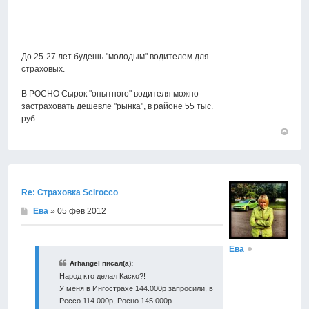
До 25-27 лет будешь "молодым" водителем для
страховых.
В РОСНО Сырок "опытного" водителя можно
застраховать дешевле "рынка", в районе 55 тыс.
руб.
Вернут
к
началу
Re: Страховка Scirocco
Ева
» 05 фев 2012
Ева
Arhangel писал(а):
Народ кто делал Каско?!
У меня в Ингострахе 144.000р запросили, в
Рессо 114.000р, Росно 145.000р