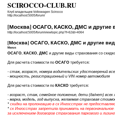
SCIROCCO-CLUB.RU
Клуб владельцев Volkswagen Scirocco
http://localhost:5005/forum/
[Москва] ОСАГО, КАСКО, ДМС и другие
http://localhost:5005/forum/viewtopic.php?f=62&t=4064
[Москва] ОСАГО, КАСКО, ДМС и другие ви
Maxus
ОСАГО
,
КАСКО
,
ДМС
и другие виды страхования со скидк
Для расчета стоимости по
ОСАГО
требуется:
- стаж, возраст, номера водительских удостоверений вс
- мощность, регистрационный и VIN номер автомобиля
Для расчета стоимости по
КАСКО
требуется:
- возраст, стаж, семейное положение, дети (да/нет) всех
- марка, модель, год выпуска, желаемая страховая сто
*
скидки на пролонгацию в ск Ингосстрах не предоставля
*
ск Ингосстрах запретила принимать на первоначальное 
за исключением договоров страхования паркового и лизин