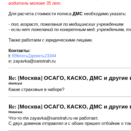
водитель моложе 35 лет.
Для расчета стоимости полиса
ДМС
необходимо указать:
- пол, возраст, пожелания по медицинских учреждениям
- если нет пожеланий по конкретным мед. учреждениям, т
Также работаем с юридическими лицами.
Контакты:
t:
896пять2девять23344
e:
zayavka@sanstrah.ru
Re: [Москва] ОСАГО, КАСКО, ДМС и другие
dimitryst
Какие страховые в наборе?
Re: [Москва] ОСАГО, КАСКО, ДМС и другие
Новичок
Что-то п\я
zayavka@sanstrah.ru
не работает.
С двух доменов отправлял и с обоих пришел отбойник о том