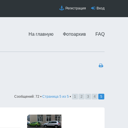
Регистрация
Вход
На главную
Фотоархив
FAQ
Сообщений: 72 •
Страница
5
из
5
•
1
2
3
4
5