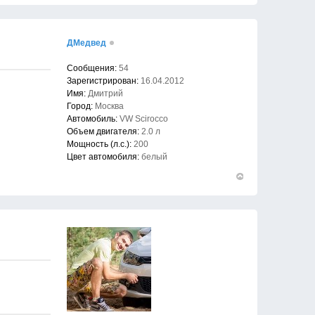
к
началу
ДМедвед
Сообщения:
54
Зарегистрирован:
16.04.2012
Имя:
Дмитрий
Город:
Москва
Автомобиль:
VW Scirocco
Объем двигателя:
2.0 л
Мощность (л.с.):
200
Цвет автомобиля:
белый
Вернуться
к
началу