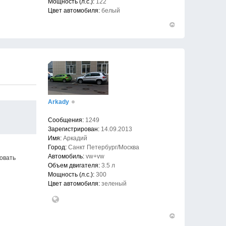
Мощность (л.с.):
122
Цвет автомобиля:
белый
Вернуться
к
началу
Arkady
Сообщения:
1249
Зарегистрирован:
14.09.2013
Имя:
Аркадий
Город:
Санкт Петербург/Москва
Автомобиль:
vw+vw
новать
Объем двигателя:
3.5 л
Мощность (л.с.):
300
Цвет автомобиля:
зеленый
Вернуться