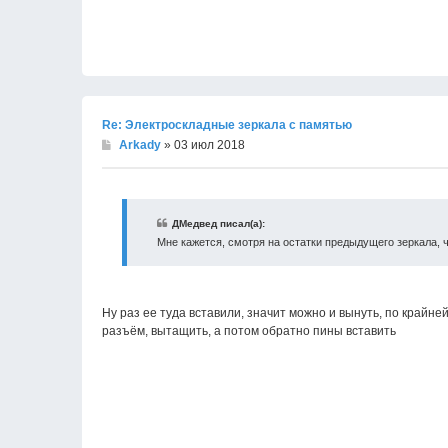
Re: Электроскладные зеркала с памятью
Arkady
» 03 июл 2018
ДМедвед писал(а):
Мне кажется, смотря на остатки предыдущего зеркала, ч
Ну раз ее туда вставили, значит можно и вынуть, по крайне
разъём, вытащить, а потом обратно пины вставить