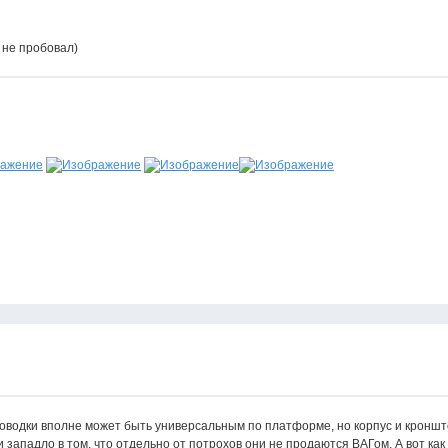
 не пробовал)
роводки вполне может быть универсальным по платформе, но корпус и кронш
 западло в том, что отдельно от потрохов они не продаются ВАГом. А вот как