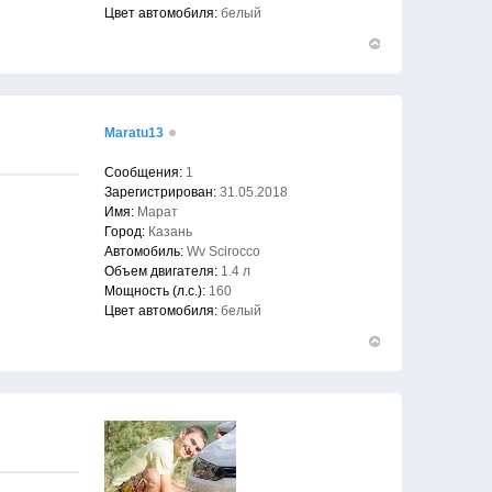
Цвет автомобиля:
белый
Вернуться
к
началу
Maratu13
Сообщения:
1
Зарегистрирован:
31.05.2018
Имя:
Марат
Город:
Казань
Автомобиль:
Wv Scirocco
Объем двигателя:
1.4 л
Мощность (л.с.):
160
Цвет автомобиля:
белый
Вернуться
к
началу