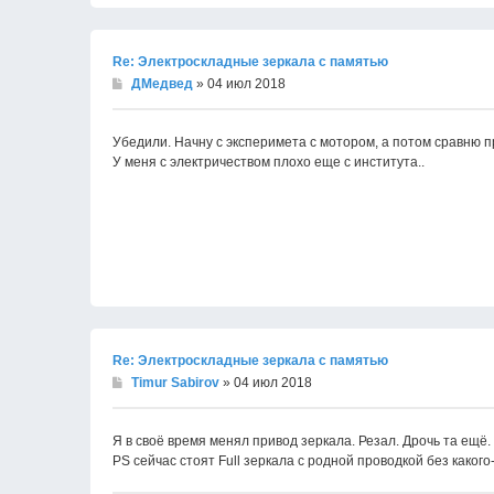
Re: Электроскладные зеркала с памятью
ДМедвед
» 04 июл 2018
Убедили. Начну с эксперимета с мотором, а потом сравню п
У меня с электричеством плохо еще с института..
Re: Электроскладные зеркала с памятью
Timur Sabirov
» 04 июл 2018
Я в своё время менял привод зеркала. Резал. Дрочь та ещё.
PS сейчас стоят Full зеркала с родной проводкой без какого