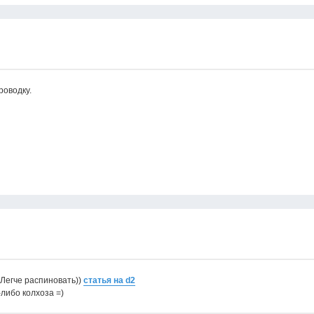
роводку.
 Легче распиновать))
статья на d2
-либо колхоза =)