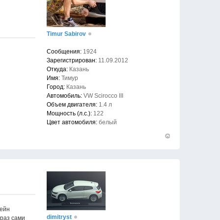
Timur Sabirov
Сообщения:
1924
Зарегистрирован:
11.09.2012
Откуда:
Казань
Имя:
Тимур
Город:
Казань
Автомобиль:
VW Scirocco III
Объем двигателя:
1.4 л
Мощность (л.с.):
122
Цвет автомобиля:
белый
Вернуться
к
началу
тейн
dimitryst
 раз сами