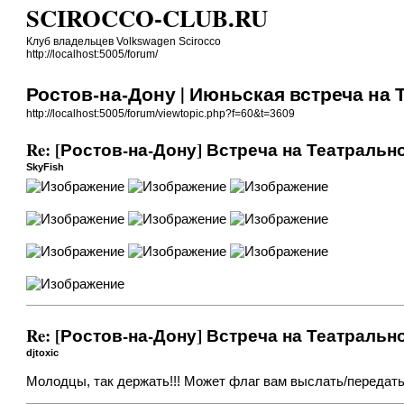
SCIROCCO-CLUB.RU
Клуб владельцев Volkswagen Scirocco
http://localhost:5005/forum/
Ростов-на-Дону | Июньская встреча на 
http://localhost:5005/forum/viewtopic.php?f=60&t=3609
Re: [Ростов-на-Дону] Встреча на Театраль
SkyFish
Re: [Ростов-на-Дону] Встреча на Театраль
djtoxic
Молодцы, так держать!!! Может
флаг
вам выслать/передат