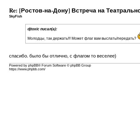
Re: [Ростов-на-Дону] Встреча на Театраль
SkyFish
djtoxic писал(а):
Молодцы, так держать!!! Может
флаг
вам выслать/передать?
спасибо. было бы отлично, с флагом то веселее)
Powered by phpBB® Forum Software © phpBB Group
https://www.phpbb.com/