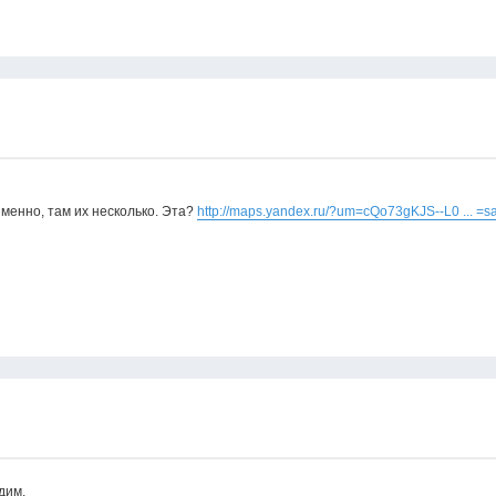
именно, там их несколько. Эта?
http://maps.yandex.ru/?um=cQo73gKJS--L0 ... =
дим.