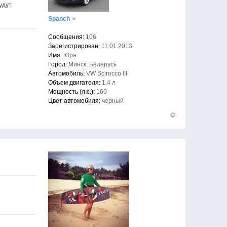
удут
Spanch
Сообщения:
106
Зарегистрирован:
11.01.2013
Имя:
Юра
Город:
Минск, Беларусь
Автомобиль:
VW Scirocco III
Объем двигателя:
1.4 л
Мощность (л.с.):
160
Цвет автомобиля:
черный
Вернуться
к
началу