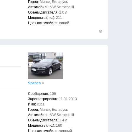
Город:
Минск, Беларусь
Автомобиль:
VW Scirocco III
Объем двигателя:
2.0 л
Мощность (л.с.):
211
Цвет автомобиля:
синий
Вернуться
к
началу
Spanch
Сообщения:
106
Зарегистрирован:
11.01.2013
Имя:
Юра
Город:
Минск, Беларусь
Автомобиль:
VW Scirocco III
Объем двигателя:
1.4 л
Мощность (л.с.):
160
Цвет автомобиля:
черный