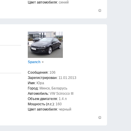
Цвет автомобиля:
синий
Вернуться
к
началу
Spanch
Сообщения:
106
Зарегистрирован:
11.01.2013
Имя:
Юра
Город:
Минск, Беларусь
Автомобиль:
VW Scirocco III
Объем двигателя:
1.4 л
Мощность (л.с.):
160
Цвет автомобиля:
черный
Вернуться
к