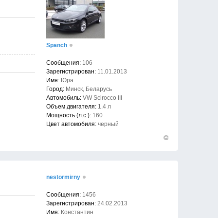
Spanch
Сообщения:
106
Зарегистрирован:
11.01.2013
Имя:
Юра
Город:
Минск, Беларусь
Автомобиль:
VW Scirocco III
Объем двигателя:
1.4 л
Мощность (л.с.):
160
Цвет автомобиля:
черный
Вернуться
к
началу
nestormirny
Сообщения:
1456
Зарегистрирован:
24.02.2013
Имя:
Константин