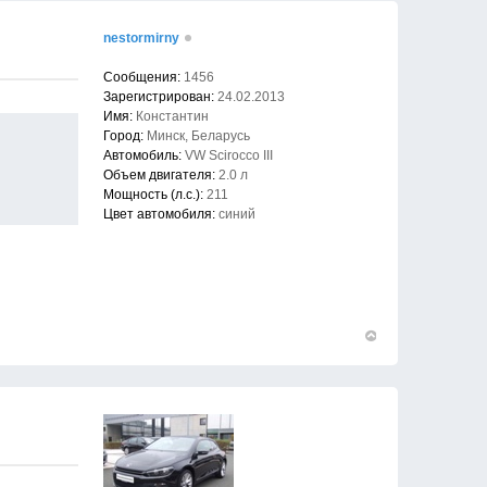
началу
nestormirny
Сообщения:
1456
Зарегистрирован:
24.02.2013
Имя:
Константин
Город:
Минск, Беларусь
Автомобиль:
VW Scirocco III
Объем двигателя:
2.0 л
Мощность (л.с.):
211
Цвет автомобиля:
синий
Вернуться
к
началу