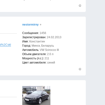
Вернуться
к
началу
nestormirny
Сообщения:
1456
Зарегистрирован:
24.02.2013
Имя:
Константин
sat%2Cskl
Город:
Минск, Беларусь
Автомобиль:
VW Scirocco III
Объем двигателя:
2.0 л
Мощность (л.с.):
211
Цвет автомобиля:
синий
Вернуться
к
началу