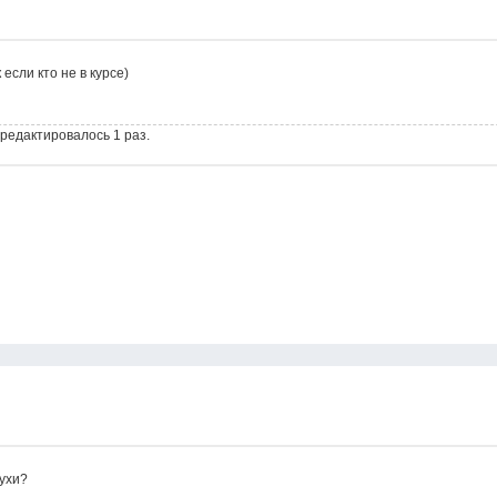
 если кто не в курсе)
 редактировалось 1 раз.
лухи?