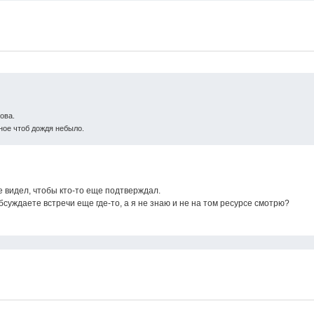
ова.
ное чтоб дождя небыло.
е видел, чтобы кто-то еще подтверждал.
суждаете встречи еще где-то, а я не знаю и не на том ресурсе смотрю?