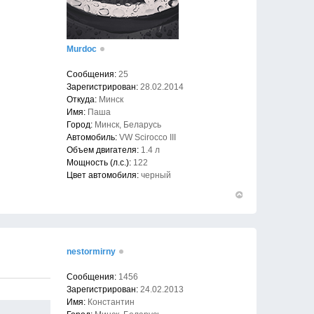
Murdoc
Сообщения:
25
Зарегистрирован:
28.02.2014
Откуда:
Минск
Имя:
Паша
Город:
Минск, Беларусь
Автомобиль:
VW Scirocco III
Объем двигателя:
1.4 л
Мощность (л.с.):
122
Цвет автомобиля:
черный
Вернуться
к
началу
nestormirny
Сообщения:
1456
Зарегистрирован:
24.02.2013
Имя:
Константин