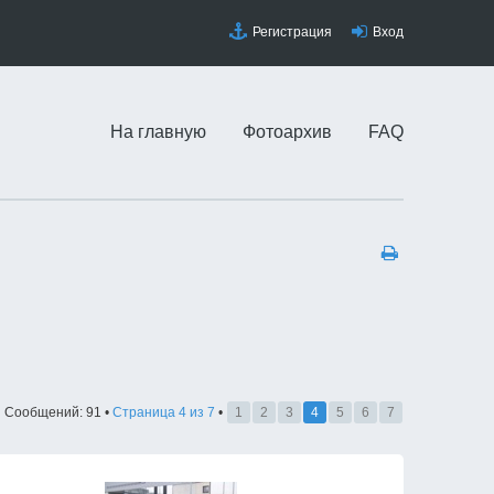
Регистрация
Вход
На главную
Фотоархив
FAQ
Сообщений: 91 •
Страница
4
из
7
•
1
2
3
4
5
6
7