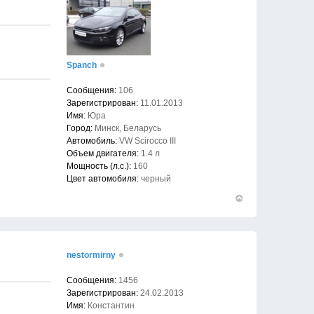
Spanch
Сообщения:
106
Зарегистрирован:
11.01.2013
Имя:
Юра
Город:
Минск, Беларусь
Автомобиль:
VW Scirocco III
Объем двигателя:
1.4 л
Мощность (л.с.):
160
Цвет автомобиля:
черный
Вернуться
к
началу
nestormirny
Сообщения:
1456
Зарегистрирован:
24.02.2013
Имя:
Константин