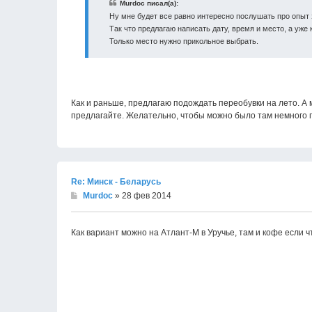
Murdoc писал(а):
Ну мне будет все равно интересно послушать про опыт 
Так что предлагаю написать дату, время и место, а уже к
Только место нужно прикольное выбрать.
Как и раньше, предлагаю подождать переобувки на лето. А м
предлагайте. Желательно, чтобы можно было там немного 
Re: Минск - Беларусь
Murdoc
» 28 фев 2014
Как вариант можно на Атлант-М в Уручье, там и кофе если 