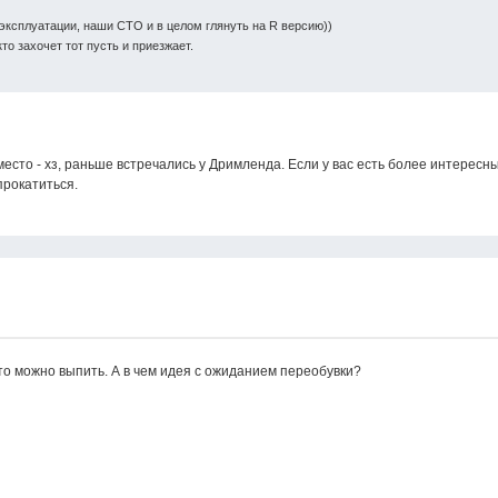
эксплуатации, наши СТО и в целом глянуть на R версию))
то захочет тот пусть и приезжает.
есто - хз, раньше встречались у Дримленда. Если у вас есть более интересны
прокатиться.
что можно выпить. А в чем идея с ожиданием переобувки?