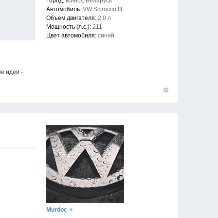
Город:
Минск, Беларусь
Автомобиль:
VW Scirocco III
Объем двигателя:
2.0 л
Мощность (л.с.):
211
Цвет автомобиля:
синий
е идеи -
Вернуться
к
началу
Murdoc