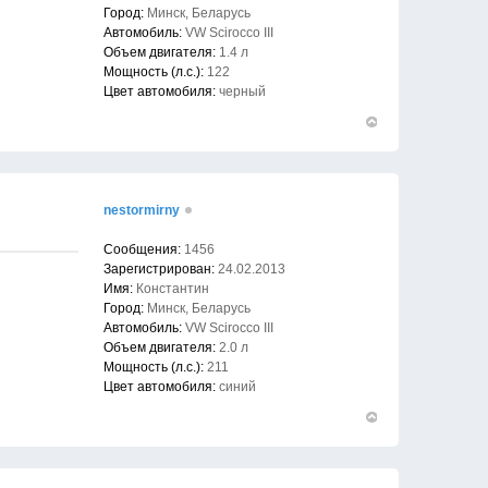
Город:
Минск, Беларусь
Автомобиль:
VW Scirocco III
Объем двигателя:
1.4 л
Мощность (л.с.):
122
Цвет автомобиля:
черный
Вернуться
к
началу
nestormirny
Сообщения:
1456
Зарегистрирован:
24.02.2013
Имя:
Константин
Город:
Минск, Беларусь
Автомобиль:
VW Scirocco III
Объем двигателя:
2.0 л
Мощность (л.с.):
211
Цвет автомобиля:
синий
Вернуться
к
началу