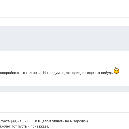
попробовать, я только за. Но не думаю, что приедет еще кто-нибудь
луатации, наши СТО и в целом глянуть на R версию))
ахочет тот пусть и приезжает.