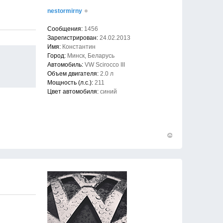
nestormirny
Сообщения:
1456
Зарегистрирован:
24.02.2013
Имя:
Константин
Город:
Минск, Беларусь
Автомобиль:
VW Scirocco III
Объем двигателя:
2.0 л
Мощность (л.с.):
211
Цвет автомобиля:
синий
Вернуться
к
началу