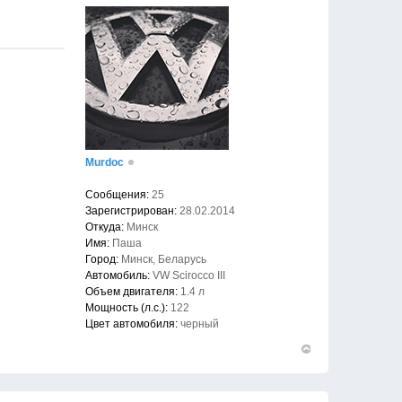
Murdoc
Сообщения:
25
Зарегистрирован:
28.02.2014
Откуда:
Минск
Имя:
Паша
Город:
Минск, Беларусь
Автомобиль:
VW Scirocco III
Объем двигателя:
1.4 л
Мощность (л.с.):
122
Цвет автомобиля:
черный
Вернуться
к
началу