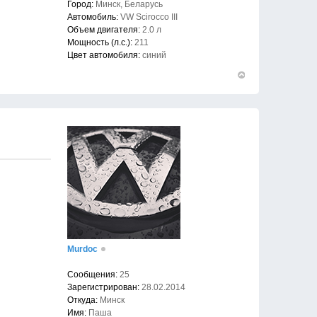
Город:
Минск, Беларусь
Автомобиль:
VW Scirocco III
Объем двигателя:
2.0 л
Мощность (л.с.):
211
Цвет автомобиля:
синий
Вернуться
к
началу
Murdoc
Сообщения:
25
Зарегистрирован:
28.02.2014
Откуда:
Минск
Имя:
Паша