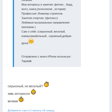
Мои интересы и занятия: фитнес , борд,
мото, книги,(психология , история)
Профессия: Инженер строитель
Занятия спортом: (фитнесс)
Любимые музыкальные направления:
(меломан )
Сам о себе: (серьезный, веселый,
коммуникабельный , скромный,добрая
душа
.
Отправлено с моего iPhone используя
Tapatalk
серьезный, но веселый?
хмм..интересно
велкам
Добавлено спустя 2 минуты 18 секунд: