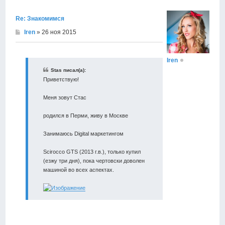
началу
Re: Знакомимся
Iren
» 26 ноя 2015
Iren
Stas писал(а):
Приветствую!
Меня зовут Стас
родился в Перми, живу в Москве
Занимаюсь Digital маркетингом
Scirocco GTS (2013 г.в.), только купил
(езжу три дня), пока чертовски доволен
машиной во всех аспектах.