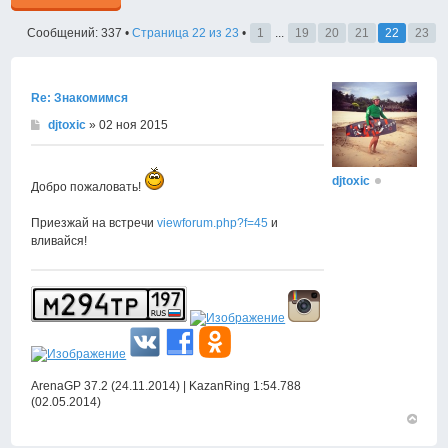
Сообщений: 337 •
Страница
22
из
23
•
1
...
19
20
21
22
23
Re: Знакомимся
djtoxic
» 02 ноя 2015
djtoxic
Добро пожаловать!
Приезжай на встречи
viewforum.php?f=45
и
вливайся!
ArenaGP 37.2 (24.11.2014) | KazanRing 1:54.788
(02.05.2014)
Вернут