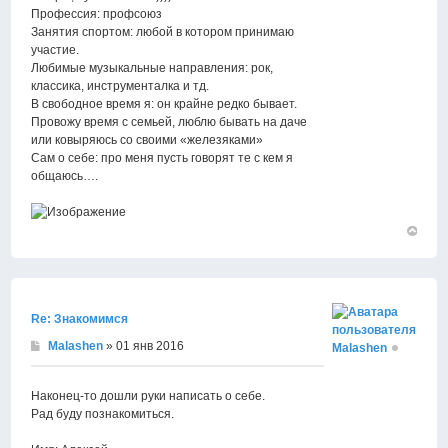
Профессия: профсоюз
Занятия спортом: любой в котором принимаю
участие.
Любимые музыкальные направления: рок,
классика, инструменталка и тд.
В свободное время я: он крайне редко бывает.
Провожу время с семьей, люблю бывать на даче
или ковыряюсь со своими «железяками»
Сам о себе: про меня пусть говорят те с кем я
общаюсь….
Вернут
к
началу
Re: Знакомимся
Malashen
» 01 янв 2016
Malashen
Наконец-то дошли руки написать о себе.
Рад буду познакомиться.