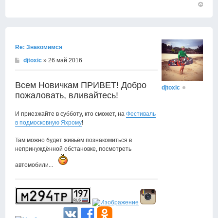
Вернут
к
началу
Re: Знакомимся
djtoxic
» 26 май 2016
Всем Новичкам ПРИВЕТ! Добро
djtoxic
пожаловать, вливайтесь!
И приезжайте в субботу, кто сможет, на
Фестиваль
в подмосковную Яхрому
!
Там можно будет живьём познакомиться в
непринуждённой обстановке, посмотреть
автомобили...