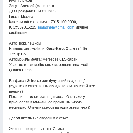
Имя: Алексей
Зовут: Алексей (Малашен)
Дата рождения: 14.02.1985
Город: Москва
Как со мной связаться: +7915-100-0090,
ICQ#309015225,
malashen@gmail.com
, личное
сообщение
Авто: пока пешком
Бывшие автомобили: ФордФокус 3,седан 1,6л
125Hp PS
Автомобиль мечта: Mersedes CLS сарай
Участие в автомобильных мероприятиях: Audi
Quattro Camp
Вы фанат Scirocco или будующий владелец?
(будете ли счастливым обладателем в ближайшее
время?)
Пока лишь только заглядываюсь. Очень хочу
приобрести в ближайшее время. Выбираю
неспешно. Очень надеюсь на один экземпляр ))
Дополнительные сведенья о себе:
Жизненные приоритеты: Семья