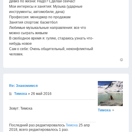
Девиз по жизни: Надо? Сделай сейчас!
Мои интересы и занятия: Музыка (ударные
инструменты, автомобили, дача)
Профессия: менеджер по продажам
Занятия спортом: баскетбол
Любимые музыкальные направления: все что
можно сыграть живьем
В свободное время я: гуляю, стараюсь узнать что-
нибудь новое
Сам о себе: Очень общительный, неконфликтный
человек.
Вернут
к
началу
Re: Знакомимся
Тимоха
» 26 май 2016
Зовут: Тимоха
Тимоха
Последний раз редактировалось
Тимоха
25 апр
2018, всего редактировалось 1 раз.