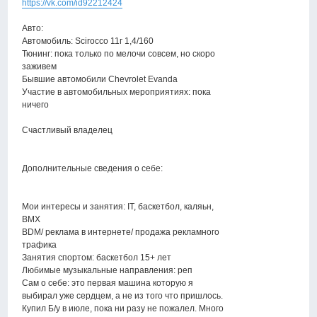
https://vk.com/id92212424
Авто:
Автомобиль: Scirocco 11г 1,4/160
Тюнинг: пока только по мелочи совсем, но скоро
заживем
Бывшие автомобили Chevrolet Evanda
Участие в автомобильных мероприятиях: пока
ничего
Счастливый владелец
Дополнительные сведения о себе:
Мои интересы и занятия: IT, баскетбол, каляьн,
BMX
BDM/ реклама в интернете/ продажа рекламного
трафика
Занятия спортом: баскетбол 15+ лет
Любимые музыкальные направления: реп
Сам о себе: это первая машина которую я
выбирал уже сердцем, а не из того что пришлось.
Купил Б/у в июле, пока ни разу не пожалел. Много