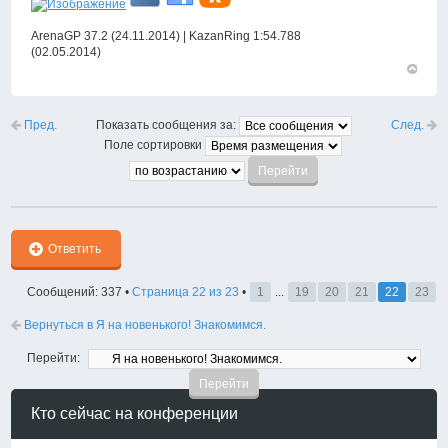
ArenaGP 37.2 (24.11.2014) | KazanRing 1:54.788
(02.05.2014)
Вернут
к
началу
Пред.
След.
Показать сообщения за:
Поле сортировки
Ответить
Сообщений: 337 •
Страница
22
из
23
•
1
...
19
20
21
22
23
Вернуться в Я на новенького! Знакомимся.
Перейти:
Кто сейчас на конференции