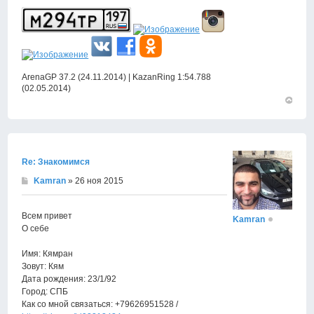
ArenaGP 37.2 (24.11.2014) | KazanRing 1:54.788
(02.05.2014)
Вернут
к
началу
Re: Знакомимся
Kamran
» 26 ноя 2015
Всем привет
Kamran
О себе
Имя: Кямран
Зовут: Кям
Дата рождения: 23/1/92
Город: СПБ
Как со мной связаться: +79626951528 /