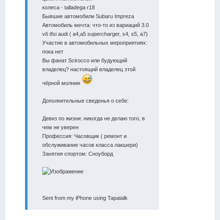
колеса - talladega r18
Бывшие автомобили Subaru Impreza
Автомобиль мечта: что-то из вариаций 3.0
v6 tfsi audi ( a4,a5 supercharger, s4, s5, a7)
Участие в автомобильных мероприятиях:
пока нет
Вы фанат Scirocco или будующий
владелец? настоящий владелец этой
чёрной молнии
Дополнительные сведенья о себе:
Девиз по жизни: никогда не делаю того, в
чем не уверен
Профессия: Часовщик ( ремонт и
обслуживание часов класса лакшери)
Занятия спортом: Сноуборд
Sent from my iPhone using Tapatalk