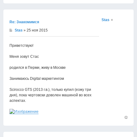
Вернут
к
началу
Stas
Re: Знакомимся
Stas
» 25 ноя 2015
Приветствую!
Меня зовут Стас
родился в Перми, живу в Москве
Занимаюсь Digital маркетингом
Scirocco GTS (2013 г.в.), только купил (езжу три
дня), пока чертовски доволен машиной во всех
аспектах.
Вернут
к
началу