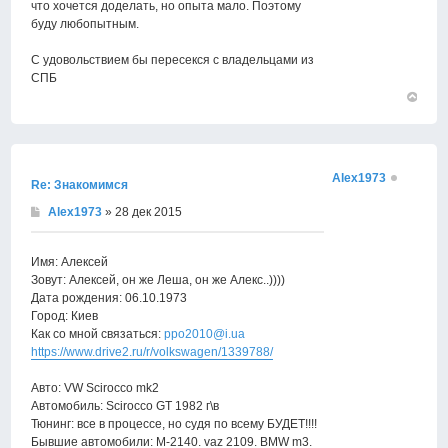
что хочется доделать, но опыта мало. Поэтому
буду любопытным.
С удовольствием бы пересекся с владельцами из
СПБ
Вернут
к
началу
Alex1973
Re: Знакомимся
Alex1973
» 28 дек 2015
Имя: Алексей
Зовут: Алексей, он же Леша, он же Алекс..))))
Дата рождения: 06.10.1973
Город: Киев
Как со мной связаться:
ppo2010@i.ua
https://www.drive2.ru/r/volkswagen/1339788/
Авто: VW Scirocco mk2
Автомобиль: Scirocco GT 1982 г\в
Тюнинг: все в процессе, но судя по всему БУДЕТ!!!!
Бывшие автомобили: M-2140. vaz 2109. BMW m3.