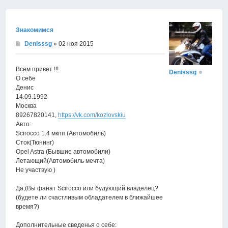
к
началу
Знакомимся
Denisssg
» 02 ноя 2015
Всем привет !!!
Denisssg
О себе
Денис
14.09.1992
Москва
89267820141,
https://vk.com/kozlovskiu
Авто:
Scirocco 1.4 мкпп (Автомобиль)
Сток(Тюнинг)
Opel Astra (Бывшие автомобили)
Летающий(Автомобиль мечта)
Не участвую )
Да,(Вы фанат Scirocco или будующий владелец?
(будете ли счастливым обладателем в ближайшее
время?)
Дополнительные сведенья о себе: