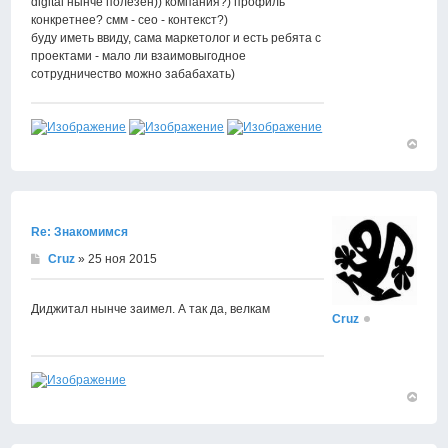
digital нынче полезен)) компания?) профиль
конкретнее? смм - сео - контекст?)
буду иметь ввиду, сама маркетолог и есть ребята с
проектами - мало ли взаимовыгодное
сотрудничество можно забабахать)
Вернут
к
началу
Re: Знакомимся
Cruz
» 25 ноя 2015
Диджитал нынче заимел. А так да, велкам
Cruz
Вернут
к