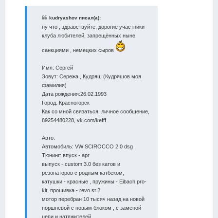
kudryashov писал(а):
ну что , здравствуйте, дорогие участники
клуба любителей, запрещённых ныне
санкциями , немецких сыров
Имя: Сергей
Зовут: Сережа , Кудряш (Кудряшов моя
фамилия)
Дата рождения:26.02.1993
Город: Красногорск
Как со мной связаться: личное сообщение,
89254480228, vk.com/kefff
Авто:
Автомобиль: VW SCIROCCO 2.0 dsg
Тюнинг: впуск - apr
выпуск - custom 3.0 без катов и
резонаторов с родным катбеком,
катушки - красные , пружины - Eibach pro-
kit, прошивка - revo st.2
мотор перебран 10 тысяч назад на новой
поршневой с новым блоком , с заменой
цепи и натяжителей