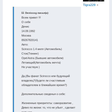
Tigra229
Denisssg писал(а):
Всем привет !!!
О себе
Денис
14.09.1992
Москва
89267820141
Авто:
Scirocco 1.4 мкпп (Автомобиль)
Сток(Тюнинг)
Opel Astra (Бывшие автомобили)
Летающий(Автомобиль мечта)
Не участвую )
Да,(Вы фанат Scirocco или будующий
владелец?(будете ли счастливым
обладателем в ближайшее время?)
Дополнительные сведенья о себе:
Жизненные приоритеты: саморазвитие ,
Девиз по жизни: то, что не убьет , сделает
сильнее