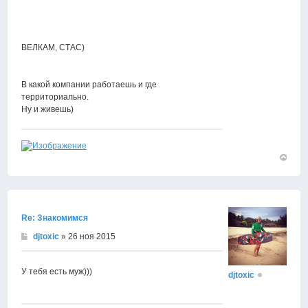
ВЕЛКАМ, СТАС)
В какой компании работаешь и где
территориально.
Ну и живешь)
Вернут
к
началу
Re: Знакомимся
djtoxic
» 26 ноя 2015
У тебя есть муж)))
djtoxic