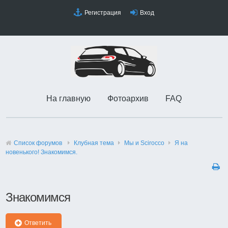
Регистрация
Вход
На главную
Фотоархив
FAQ
Список форумов
Клубная тема
Мы и Scirocco
Я на
новенького! Знакомимся.
Знакомимся
Ответить