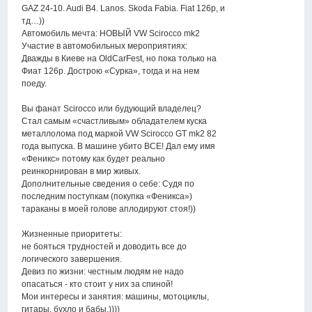
GAZ 24-10. Audi B4. Lanos. Skoda Fabia. Fiat 126p, и
тд…))
Автомобиль мечта: НОВЫЙ VW Scirocco mk2
Участие в автомобильных мероприятиях:
Дважды в Киеве на OldCarFest, но пока только на
Фиат 126р. Дострою «Сурка», тогда и на нем
поеду.
Вы фанат Scirocco или будующий владелец?
Стал самым «счастливым» обладателем куска
металлолома под маркой VW Scirocco GT mk2 82
года выпуска. В машине убито ВСЕ! Дал ему имя
«Феникс» потому как будет реально
реинкорнирован в мир живых.
Дополнительные сведения о себе: Судя по
последним поступкам (покупка «Феникса»)
тараканы в моей голове аплодируют стоя!))
Жизненные приоритеты:
не бояться трудностей и доводить все до
логического завершения.
Девиз по жизни: честным людям не надо
опасаться - кто стоит у них за спиной!
Мои интересы и занятия: машины, мотоциклы,
гитары, бухло и бабы.))))