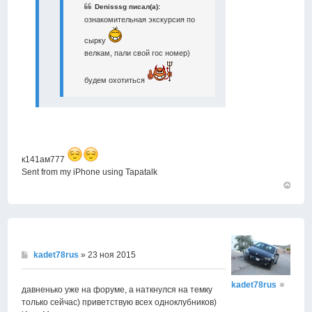
Denisssg писал(а):
ознакомительная экскурсия по
сырку
велкам, пали свой гос номер)
будем охотиться
к141ам777
Sent from my iPhone using Tapatalk
Вернут
к
началу
kadet78rus
» 23 ноя 2015
kadet78rus
давненько уже на форуме, а наткнулся на темку
только сейчас) приветствую всех одноклубников)