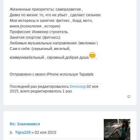
Жизненные приоритеты: саморазвитие ,
Девиз по жизни: то, что не убьет , сделает сильнее
Мои интересы и занятия: фитнес , борд, мото,
книги,(психология , история)
Профессия: Инженер строитель
Занятия спортом: (фитнесс)
Любимые музыкальные направления: (меломан )
Сам о себе: (серьезный, веселый,
коммуникабельный , скромный,добрая душа
.
Отправлено с моего iPhone используя Tapatalk
Последний раз редактировалось
Denisssg
02 ноя
2015, всего редактировалось 1 раз.
Вернут
к
началу
Re: Знакомимся
Tigra229
» 02 ноя 2015