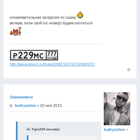
ознакомительная экскурсия по сырку
велкам, пали свой гос номер) будем охотиться
http://www.drive2.ru/r/opel/288230376152008537/
Вернут
к
началу
Знакомимся
kudryashov
» 02 ноя 2015
kudryashov
Tigra229 писал(а):