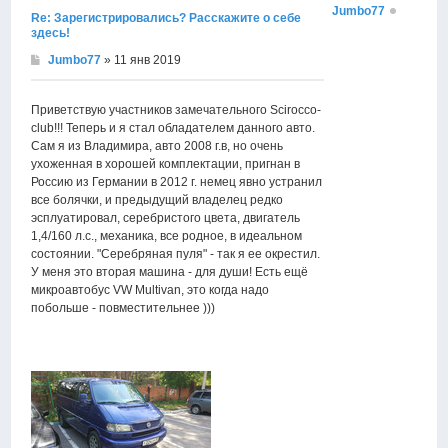
Jumbo77
Re: Зарегистрировались? Расскажите о себе
здесь!
Jumbo77
» 11 янв 2019
Приветствую участников замечательного Scirocco-
club!!! Теперь и я стал обладателем данного авто.
Сам я из Владимира, авто 2008 г.в, но очень
ухоженная в хорошей комплектации, пригнан в
Россию из Германии в 2012 г. немец явно устранил
все болячки, и предыдущий владелец редко
эсплуатировал, серебристого цвета, двигатель
1,4/160 л.с., механика, все родное, в идеальном
состоянии. "Серебряная пуля" - так я ее окрестил.
У меня это вторая машина - для души! Есть ещё
микроавтобус VW Multivan, это когда надо
побольше - повместительнее )))