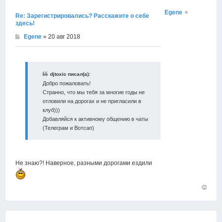
Egene
Re: Зарегистрировались? Расскажите о себе
здесь!
Egene
» 20 авг 2018
djtoxic писал(а):
Добро пожаловать!
Странно, что мы тебя за многие годы не
отловили на дорогах и не пригласили в
клуб)))
Добавляйся к активному общению в чаты
(Телеграм и Вотсап)
Не знаю?! Наверное, разными дорогами ездили
Вернут
к
началу