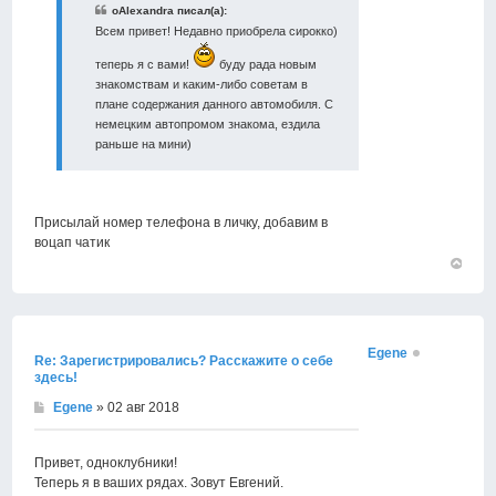
oAlexandra писал(а):
Всем привет! Недавно приобрела сирокко)
теперь я с вами!
буду рада новым
знакомствам и каким-либо советам в
плане содержания данного автомобиля. С
немецким автопромом знакома, ездила
раньше на мини)
Присылай номер телефона в личку, добавим в
воцап чатик
Вернут
к
началу
Egene
Re: Зарегистрировались? Расскажите о себе
здесь!
Egene
» 02 авг 2018
Привет, одноклубники!
Теперь я в ваших рядах. Зовут Евгений.