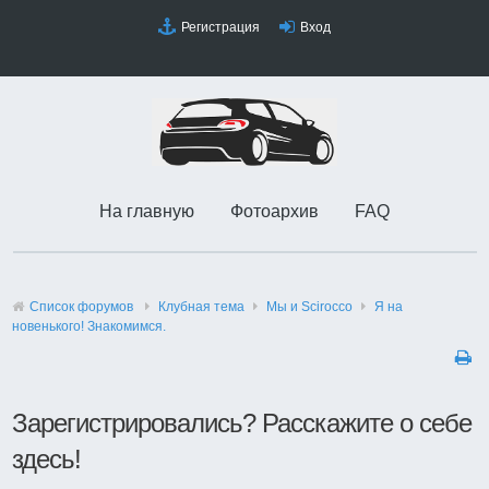
Регистрация
Вход
На главную
Фотоархив
FAQ
Список форумов
Клубная тема
Мы и Scirocco
Я на
новенького! Знакомимся.
Зарегистрировались? Расскажите о себе
здесь!