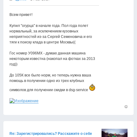
Всем привет!
Купил "огурца" в начале года. Пол года полет
нормальный, за исключением кузовных
неприятностей из-за Сергей Семеновича и его
тяги к поиску клада в центре Москвы((
Гос номер У096МХ - думаю данная машина
некоторым известна (накопал на фотках за 2013
год))
До 105К все было норм, но теперь нужна ваша
помощь в получении одно из трех клубных
символов для получении скидки в dsg-service
Вернут
к
началу
Re: Зарегистрировались? Расскажите о себе