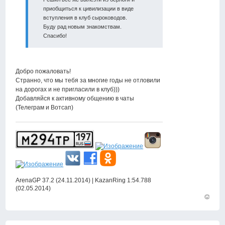
приобщиться к цивилизации в виде
вступления в клуб сыроководов.
Буду рад новым знакомствам.
Спасибо!
Добро пожаловать!
Странно, что мы тебя за многие годы не отловили
на дорогах и не пригласили в клуб)))
Добавляйся к активному общению в чаты
(Телеграм и Вотсап)
ArenaGP 37.2 (24.11.2014) | KazanRing 1:54.788
(02.05.2014)
Вернут
к
началу