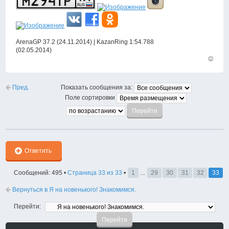
ArenaGP 37.2 (24.11.2014) | KazanRing 1:54.788
(02.05.2014)
Вернут
к
началу
Пред.
Показать сообщения за:
Поле сортировки
Ответить
Сообщений: 495 •
Страница
33
из
33
•
1
...
29
30
31
32
33
Вернуться в Я на новенького! Знакомимся.
Перейти: