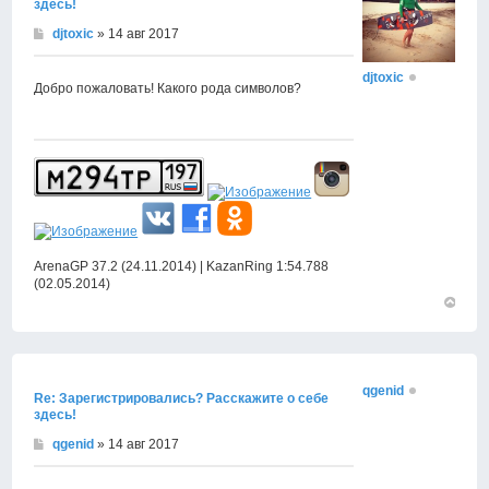
здесь!
djtoxic
» 14 авг 2017
djtoxic
Добро пожаловать! Какого рода символов?
ArenaGP 37.2 (24.11.2014) | KazanRing 1:54.788
(02.05.2014)
Вернут
к
началу
qgenid
Re: Зарегистрировались? Расскажите о себе
здесь!
qgenid
» 14 авг 2017