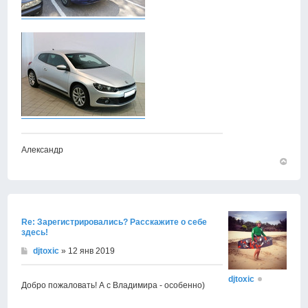
Александр
Вернут
к
началу
Re: Зарегистрировались? Расскажите о себе
здесь!
djtoxic
» 12 янв 2019
djtoxic
Добро пожаловать! А с Владимира - особенно)