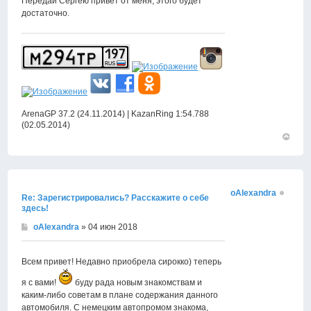
Передай Сергею привет от меня, этого будет
достаточно.
ArenaGP 37.2 (24.11.2014) | KazanRing 1:54.788
(02.05.2014)
Вернут
к
началу
oAlexandra
Re: Зарегистрировались? Расскажите о себе
здесь!
oAlexandra
» 04 июн 2018
Всем привет! Недавно приобрела сирокко) теперь
я с вами!
буду рада новым знакомствам и
каким-либо советам в плане содержания данного
автомобиля. С немецким автопромом знакома,