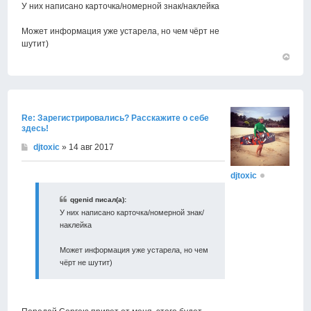
У них написано карточка/номерной знак/наклейка
Может информация уже устарела, но чем чёрт не
шутит)
Вернут
к
началу
Re: Зарегистрировались? Расскажите о себе
здесь!
djtoxic
» 14 авг 2017
djtoxic
qgenid писал(а):
У них написано карточка/номерной знак/
наклейка
Может информация уже устарела, но чем
чёрт не шутит)