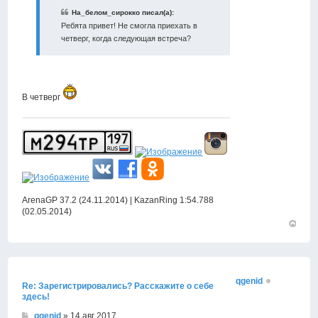
На_белом_сирокко писал(а):
Ребята привет! Не смогла приехать в
четверг, когда следующая встреча?
В четверг
ArenaGP 37.2 (24.11.2014) | KazanRing 1:54.788
(02.05.2014)
Вернут
к
началу
qgenid
Re: Зарегистрировались? Расскажите о себе
здесь!
qgenid
» 14 авг 2017