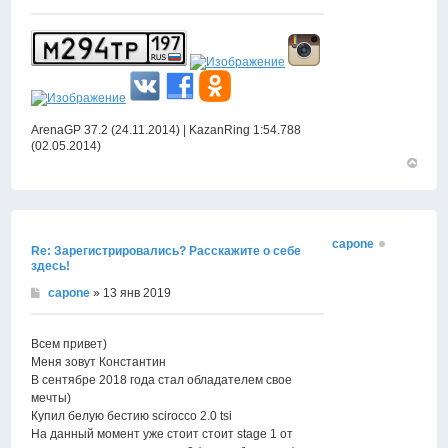
ArenaGP 37.2 (24.11.2014) | KazanRing 1:54.788
(02.05.2014)
Вернут
к
началу
capone
Re: Зарегистрировались? Расскажите о себе
здесь!
capone
» 13 янв 2019
Всем привет)
Меня зовут Константин
В сентябре 2018 года стал обладателем свое
мечты)
Купил белую бестию scirocco 2.0 tsi
На данный момент уже стоит стоит stage 1 от