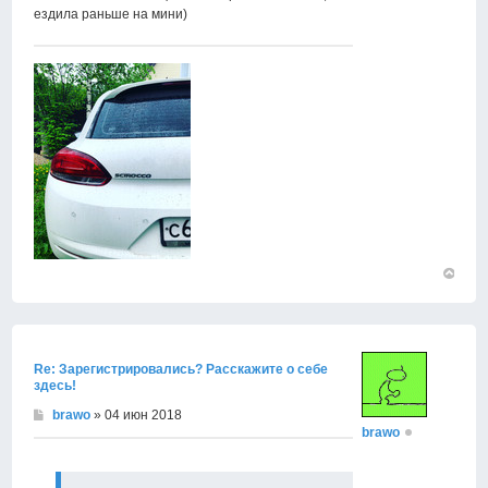
ездила раньше на мини)
Вернут
к
началу
Re: Зарегистрировались? Расскажите о себе
здесь!
brawo
» 04 июн 2018
brawo