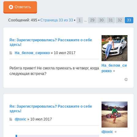
Ответить
Сообщений: 495 •
Страница
33
из
33
•
1
...
29
30
31
32
33
Re: Зарегистрировались? Расскажите о себе
здесь!
На_белом_сирокко
» 10 июл 2017
На_белом_си
Ребята привет! Не смогла приехать в четверг, когда
рокко
следующая встреча?
Вернут
к
началу
Re: Зарегистрировались? Расскажите о себе
здесь!
djtoxic
» 10 июл 2017
djtoxic