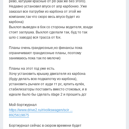
рево, катушки красные от р8 (как же без этого).
Недавно установил впуск от апр карбонио. Уже
заказал все патрубки из карбона от этой же
компании,так что скоро весь впуск будет из
карбона)
Выхлоп выведен в бок со стороны водителя, взади
стоит заглушка. Выхлоп сделали так, буд то так
шло с завода) вся трасса от fox.
Планы очень грандиозные,но финансы пока
ограничивают грандиозные планы, поэтому
занимаюсь пока так по мелочи)
Планы на этот год уже есть.
Хочу установить крышку двигателя из карбона
(буду делать всю подкапотку из карбона),
установить рычаги от ауди тт рс, купить кулёк,
стабилизаторы поставить вместо стоковых, и в
идеале было бы сделать stage 2 и прошить дсг
Мой бортжурнал
https://www.drive2.ru/r/volkswagen/scir ...
8925619875
Бортжурнал сейчас в скором времени будет