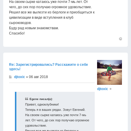
На своем сырке катаюсь уже почти 7-мь лет. От
чего, до сих пор получаю огромное удовольствие.
Решил все же вылезти из берлоги и приобщиться к
цивилизации в виде вступления в клуб
сыроководов.
Буду рад новым знакомствам.
Спасибо!
Вернут
к
началу
Re: Зарегистрировались? Расскажите о себе
здесь!
djtoxic
» 06 авг 2018
djtoxic
Egene писал(а):
Привет, одноклубники!
Теперь я в ваших рядах. Зовут Евгений.
На своем сырке катаюсь уже почти 7-мь
лет. От чего, до сих пор получаю огромное
удовольствие.
Решил все же вылезти из берлоги и