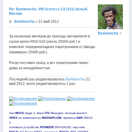
Re: Bamboocha. VW Scirocco 2.0 (211) белый.
Москва
Bamboocha
» 21 май 2012
Bamboocha
За несколько месяцев до прихода автомобиля в
салон купил RNS-510 (около 25000 руб.) и
комплект передних/задних парктроников от Шкоды
(примерно 15000 руб.).
Рнску поставил сразу, а вот практроники лежат
дома за ненадобностью.
Последний раз редактировалось
Bamboocha
21
май 2012, всего редактировалось 1 раз.
Чип
REVO
stage 2, впуск
ITG
Maxogen, полный выхлоп
APEX
на компонентах
MAGNAFLOW
, пружины
H&R
29013-
1,
головное устройство
PIONEER
SPH-DA100, акустика
FOCAL
K2 Power KRX3, усилитель
FOCAL
FPS 2300RX,