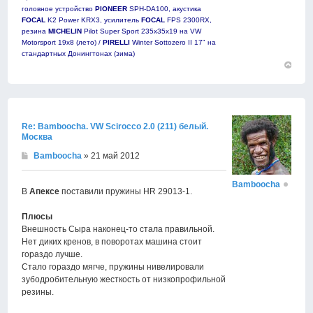
головное устройство
PIONEER
SPH-DA100, акустика
FOCAL
K2 Power KRX3, усилитель
FOCAL
FPS 2300RX,
резина
MICHELIN
Pilot Super Sport 235х35х19 на VW
Motorsport 19х8 (лето) /
PIRELLI
Winter Sottozero II 17" на
стандартных Донингтонах (зима)
Вернут
к
началу
Re: Bamboocha. VW Scirocco 2.0 (211) белый.
Москва
Bamboocha
» 21 май 2012
Bamboocha
В
Апексе
поставили пружины HR 29013-1.
Плюсы
Внешность Сыра наконец-то стала правильной.
Нет диких кренов, в поворотах машина стоит
гораздо лучше.
Стало гораздо мягче, пружины нивелировали
зубодробительную жесткость от низкопрофильной
резины.