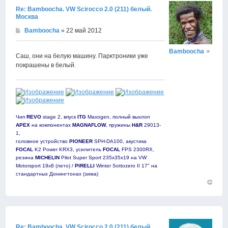
Re: Bamboocha. VW Scirocco 2.0 (211) белый.
Москва
Bamboocha
» 22 май 2012
Bamboocha
Саш, они на белую машину. Парктроники уже
покрашены в белый.
Чип
REVO
stage 2, впуск
ITG
Maxogen, полный выхлоп
APEX
на компонентах
MAGNAFLOW
, пружины
H&R
29013-
1,
головное устройство
PIONEER
SPH-DA100, акустика
FOCAL
K2 Power KRX3, усилитель
FOCAL
FPS 2300RX,
резина
MICHELIN
Pilot Super Sport 235х35х19 на VW
Motorsport 19х8 (лето) /
PIRELLI
Winter Sottozero II 17" на
стандартных Донингтонах (зима)
Вернут
к
началу
Re: Bamboocha. VW Scirocco 2.0 (211) белый.