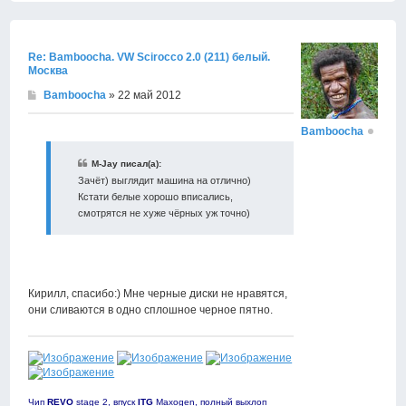
к
началу
Re: Bamboocha. VW Scirocco 2.0 (211) белый.
Москва
Bamboocha
» 22 май 2012
Bamboocha
M-Jay писал(а):
Зачёт) выглядит машина на отлично)
Кстати белые хорошо вписались,
смотрятся не хуже чёрных уж точно)
Кирилл, спасибо:) Мне черные диски не нравятся,
они сливаются в одно сплошное черное пятно.
Чип
REVO
stage 2, впуск
ITG
Maxogen, полный выхлоп