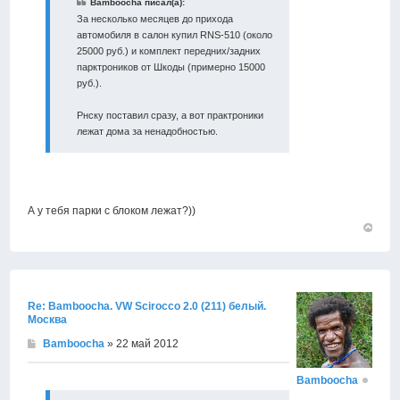
Bamboocha писал(а):
За несколько месяцев до прихода
автомобиля в салон купил RNS-510 (около
25000 руб.) и комплект передних/задних
парктроников от Шкоды (примерно 15000
руб.).
Рнску поставил сразу, а вот практроники
лежат дома за ненадобностью.
А у тебя парки с блоком лежат?))
Вернут
к
началу
Re: Bamboocha. VW Scirocco 2.0 (211) белый.
Москва
Bamboocha
» 22 май 2012
Bamboocha