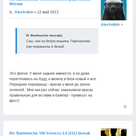
Москва
AlexAnikin
» 22 май 2012
AlexAnikin
Bamboocha писал(а):
Саш, они на белую машину. Парктроники
уже покрашены в белый.
Это фигня. У меня задние имеются, я их даже
перетягивать не буду, а включу в блок новый и все.
Передние перекрашу - краски у меня до зрена
зеленой.. Мне как раз сейчас заказывали краску
правильную для вставки в бампер - привезут на
фест)
Вернут
к
началу
Re: Bamboocha. VW Scirocco 2.0 (211) белый.