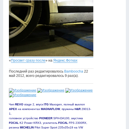
«
Просвет сразу после
» на
Яндекс.Фотках
Последний раз редактировалось
Bamboocha
22
май 2012, всего редактировалось 9 раз(а).
Чип
REVO
stage 2, впуск
ITG
Maxogen, полный выхлоп
APEX
на компонентах
MAGNAFLOW
, пружины
H&R
29013-
1,
головное устройство
PIONEER
SPH-DA100, акустика
FOCAL
K2 Power KRX3, усилитель
FOCAL
FPS 2300RX,
резина
MICHELIN
Pilot Super Sport 235х35х19 на VW