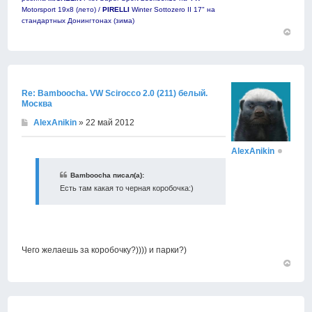
Motorsport 19х8 (лето) /
PIRELLI
Winter Sottozero II 17" на
стандартных Донингтонах (зима)
Вернут
к
началу
Re: Bamboocha. VW Scirocco 2.0 (211) белый.
Москва
AlexAnikin
» 22 май 2012
AlexAnikin
Bamboocha писал(а):
Есть там какая то черная коробочка:)
Чего желаешь за коробочку?)))) и парки?)
Вернут
к
началу