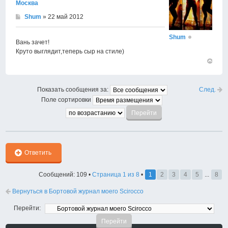
Москва
Shum
» 22 май 2012
Shum
Вань зачет!
Круто выглядит,теперь сыр на стиле)
Вернут
к
началу
След.
Показать сообщения за:
Поле сортировки
Ответить
Сообщений: 109 •
Страница
1
из
8
•
1
2
3
4
5
...
8
Вернуться в Бортовой журнал моего Scirocco
Перейти: