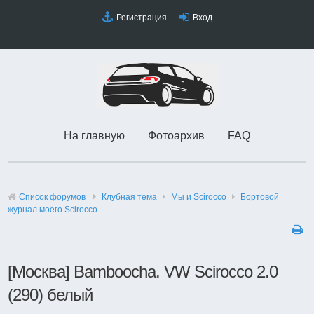
Регистрация
Вход
На главную
Фотоархив
FAQ
Список форумов
Клубная тема
Мы и Scirocco
Бортовой
журнал моего Scirocco
[Москва] Bamboocha. VW Scirocco 2.0
(290) белый