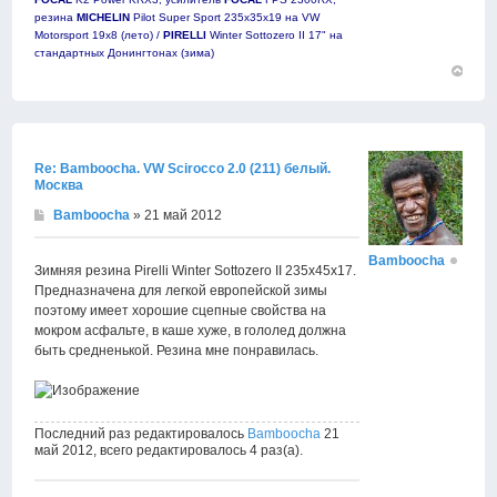
резина
MICHELIN
Pilot Super Sport 235х35х19 на VW
Motorsport 19х8 (лето) /
PIRELLI
Winter Sottozero II 17" на
стандартных Донингтонах (зима)
Вернут
к
началу
Re: Bamboocha. VW Scirocco 2.0 (211) белый.
Москва
Bamboocha
» 21 май 2012
Bamboocha
Зимняя резина Pirelli Winter Sottozero II 235х45х17.
Предназначена для легкой европейской зимы
поэтому имеет хорошие сцепные свойства на
мокром асфальте, в каше хуже, в гололед должна
быть средненькой. Резина мне понравилась.
Последний раз редактировалось
Bamboocha
21
май 2012, всего редактировалось 4 раз(а).