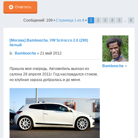
Ответить
Сообщений: 109 •
Страница
1
из
8
•
1
2
3
4
5
...
8
[Москва] Bamboocha. VW Scirocco 2.0 (290)
белый
Bamboocha
» 21 май 2012
Bamboocha
Пришла моя очередь. Автомобиль выехал из
салона 28 апреля 2011г. Год наслаждался стоком,
но клубная зараза добралась и до меня.