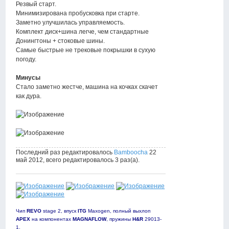
Резвый старт.
Минимизирована пробусковка при старте.
Заметно улучшилась управляемость.
Комплект диск+шина легче, чем стандартные
Донингтоны + стоковые шины.
Самые быстрые не трековые покрышки в сухую
погоду.
Минусы
Стало заметно жестче, машина на кочках скачет
как дура.
Последний раз редактировалось
Bamboocha
22
май 2012, всего редактировалось 3 раз(а).
Чип
REVO
stage 2, впуск
ITG
Maxogen, полный выхлоп
APEX
на компонентах
MAGNAFLOW
, пружины
H&R
29013-
1,