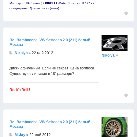
Motorsport 19х8 (лето) /
PIRELLI
Winter Sottozero II 17" на
стандартных Донингтонах (зима)
Вернут
к
началу
Re: Bamboocha. VW Scirocco 2.0 (211) белый.
Москва
Nikolya
» 22 май 2012
Nikolya
Диски офигенные. Если не секрет: цена воппоса.
Существуют ли такие в 18" размере?
Rock'n'Roll !
Вернут
к
началу
Re: Bamboocha. VW Scirocco 2.0 (211) белый.
Москва
M-Jay
» 22 май 2012