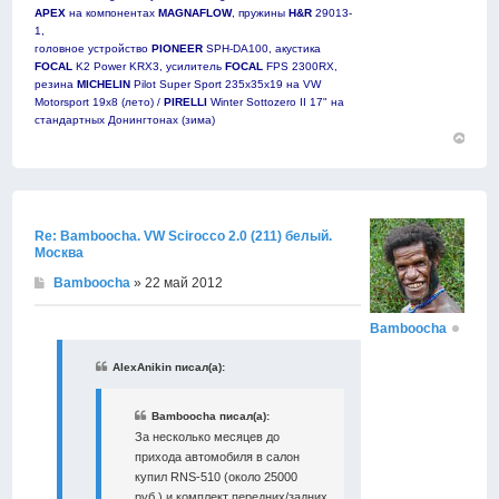
APEX
на компонентах
MAGNAFLOW
, пружины
H&R
29013-
1,
головное устройство
PIONEER
SPH-DA100, акустика
FOCAL
K2 Power KRX3, усилитель
FOCAL
FPS 2300RX,
резина
MICHELIN
Pilot Super Sport 235х35х19 на VW
Motorsport 19х8 (лето) /
PIRELLI
Winter Sottozero II 17" на
стандартных Донингтонах (зима)
Вернут
к
началу
Re: Bamboocha. VW Scirocco 2.0 (211) белый.
Москва
Bamboocha
» 22 май 2012
Bamboocha
AlexAnikin писал(а):
Bamboocha писал(а):
За несколько месяцев до
прихода автомобиля в салон
купил RNS-510 (около 25000
руб.) и комплект передних/задних