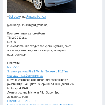
«
Scirocco
» на
Яндекс.Фотках
[youtube]oOA9iNRyjKI[/youtube]
Комплектация автомобиля
TSI 2.0 211 л.с.
DSG-6.
В комплектацию входит все кроме музыки, лайт
ассиста, сигналки, кнопки запуска, камеры и
парктроников.
Ништяки
RNS-510.
Зимняя резина Pirelli Winter Sottozero II 17" на
стандартных Донингтонах.
[url=http://scirocco-club.ru/forum/viewtopic.php?
p=19400#p19400]Летние оригинальные диски VW
Motorsport 19х8.
Летняя резина Michelin Pilot Super Sport
235х35х19.[/url]
Пружины HR 29013-1.