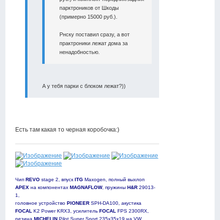
парктроников от Шкоды
(примерно 15000 руб.).
Рнску поставил сразу, а вот
практроники лежат дома за
ненадобностью.
А у тебя парки с блоком лежат?))
Есть там какая то черная коробочка:)
Чип
REVO
stage 2, впуск
ITG
Maxogen, полный выхлоп
APEX
на компонентах
MAGNAFLOW
, пружины
H&R
29013-
1,
головное устройство
PIONEER
SPH-DA100, акустика
FOCAL
K2 Power KRX3, усилитель
FOCAL
FPS 2300RX,
резина
MICHELIN
Pilot Super Sport 235х35х19 на VW