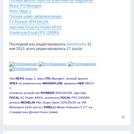
Полный выхлоп Apex на компонентах Magnaflow
.
Впуск ITG Maxogen
.
Revo Stage 2
Полная шумо- виброизоляция.
ГУ Pioneer SPH-DA100.
Акустика Focal K2 Power KRX3.
Усилитель Focal FPS 2300RX.
Последний раз редактировалось
Bamboocha
31
янв 2013, всего редактировалось 17 раз(а).
Чип
REVO
stage 2, впуск
ITG
Maxogen, полный выхлоп
APEX
на компонентах
MAGNAFLOW
, пружины
H&R
29013-
1,
головное устройство
PIONEER
SPH-DA100, акустика
FOCAL
K2 Power KRX3, усилитель
FOCAL
FPS 2300RX,
резина
MICHELIN
Pilot Super Sport 235х35х19 на VW
Motorsport 19х8 (лето) /
PIRELLI
Winter Sottozero II 17" на
стандартных Донингтонах (зима)
Вернут
к
началу