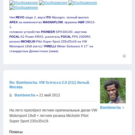
Чип
REVO
stage 2, впуск
ITG
Maxogen, полный выхлоп
APEX
на компонентах
MAGNAFLOW
, пружины
H&R
29013-
1,
головное устройство
PIONEER
SPH-DA100, акустика
FOCAL
K2 Power KRX3, усилитель
FOCAL
FPS 2300RX,
резина
MICHELIN
Pilot Super Sport 235х35х19 на VW
Motorsport 19х8 (лето) /
PIRELLI
Winter Sottozero II 17" на
стандартных Донингтонах (зима)
Вернут
к
началу
Re: Bamboocha. VW Scirocco 2.0 (211) белый.
Москва
Bamboocha
» 21 май 2012
Bamboocha
На лето приобрел летние оригинальные диски VW
Motorsport 19х8 + летняя резина Michelin Pilot
Super Sport 235х35х19.
Плюсы