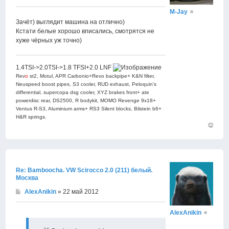
M-Jay
Зачёт) выглядит машина на отлично)
Кстати белые хорошо вписались, смотрятся не
хуже чёрных уж точно)
1.4TSI->2.0TSI->1.8 TFSI+2.0 LNF
Rev
o
st2, Motul, APR Carbonio+Revo backpipe+ K&N filter,
Neuspeed boost pipes, S3 cooler, RUD exhaust, Peloquin's
differential, supercopa dsg cooler, XYZ brakes front+ ate
powerdisc rear, DS2500, R bodykit, MOMO Revenge 9x18+
Ventus R-S3, Aluminium arms+ RS3 Silent blocks, Bilstein b6+
H&R springs.
Вернут
к
началу
Re: Bamboocha. VW Scirocco 2.0 (211) белый.
Москва
AlexAnikin
» 22 май 2012
AlexAnikin