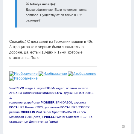
Nikolya писал(а):
Диски офигенные. Если не секрет: цена
воппоса. Существуют ли такие в 18"
размере?
Спасибо:) С доставкой из Германии вышли в 40к.
Антрацитовые и черные были значительно
дороже. Да, есть и 18-шки и 17-ки, которые
ставятся на Поло.
Чип
REVO
stage 2, впуск
ITG
Maxogen, полный выхлоп
APEX
на компонентах
MAGNAFLOW
, пружины
H&R
29013-
1,
головное устройство
PIONEER
SPH-DA100, акустика
FOCAL
K2 Power KRX3, усилитель
FOCAL
FPS 2300RX,
резина
MICHELIN
Pilot Super Sport 235х35х19 на VW
Motorsport 19х8 (лето) /
PIRELLI
Winter Sottozero II 17" на
стандартных Донингтонах (зима)
Вернут