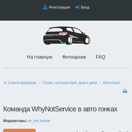
Регистрация
Вход
На главную
Фотоархив
FAQ
Список форумов
Спорт, путешествия, дом и дача
Автоспорт
Команда WhyNotService в авто гонках
Модераторы:
ye_not
,
kamar