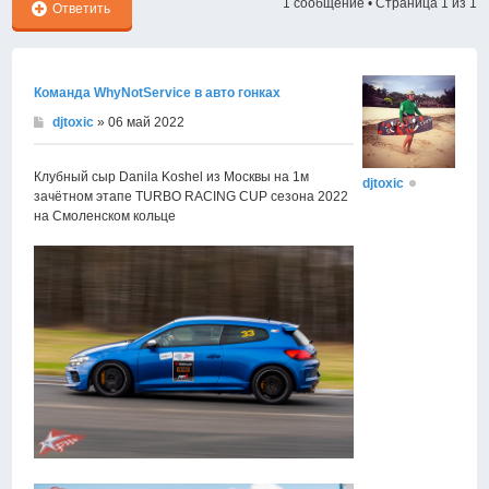
1 сообщение • Страница
1
из
1
Ответить
Команда WhyNotService в авто гонках
djtoxic
» 06 май 2022
Клубный сыр Danila Koshel из Москвы на 1м
djtoxic
зачётном этапе TURBO RACING CUP сезона 2022
на Смоленском кольце