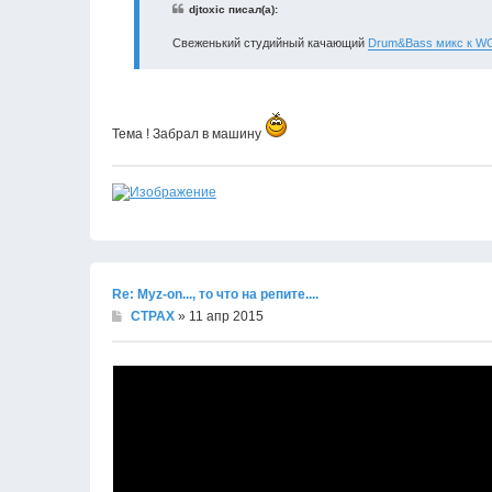
djtoxic писал(а):
Свеженький студийный качающий
Drum&Bass микс к WO
Тема ! Забрал в машину
Re: Муz-on..., то что на репите....
CTPAX
» 11 апр 2015