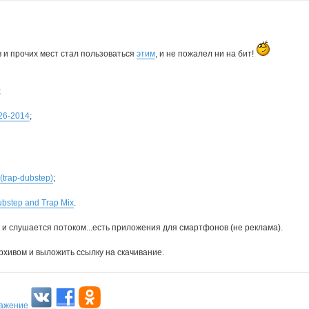
 и прочих мест стал пользоваться
этим
, и не пожалел ни на бит!
;
-26-2014
;
(trap-dubstep)
;
ubstep and Trap Mix
.
 и слушается потоком...есть приложения для смартфонов (не реклама).
 архивом и выложить ссылку на скачивание.