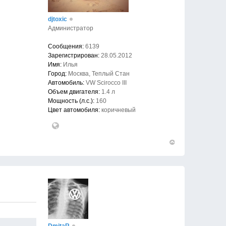
djtoxic
Администратор
Сообщения:
6139
Зарегистрирован:
28.05.2012
Имя:
Илья
Город:
Москва, Теплый Стан
Автомобиль:
VW Scirocco III
Объем двигателя:
1.4 л
Мощность (л.с.):
160
Цвет автомобиля:
коричневый
Вернуться
к
началу