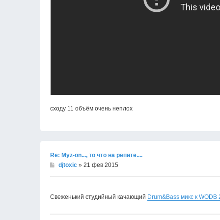
сходу 11 объём очень неплох
Re: Муz-on..., то что на репите....
djtoxic
» 21 фев 2015
Свеженький студийный качающий
Drum&Bass микс к WODB 