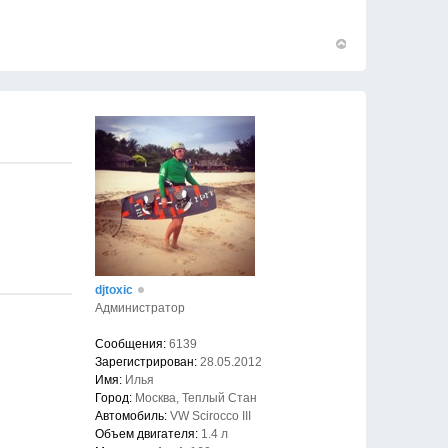
Вернуться
к
началу
djtoxic
Администратор
Сообщения:
6139
Зарегистрирован:
28.05.2012
Имя:
Илья
Город:
Москва, Теплый Стан
Автомобиль:
VW Scirocco III
Объем двигателя:
1.4 л