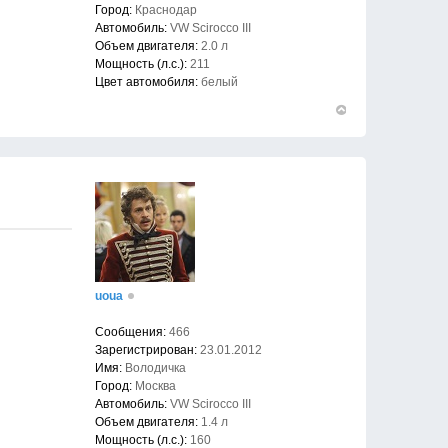
Город:
Краснодар
Автомобиль:
VW Scirocco III
Объем двигателя:
2.0 л
Мощность (л.с.):
211
Цвет автомобиля:
белый
Вернуться
к
началу
uoua
Сообщения:
466
Зарегистрирован:
23.01.2012
Имя:
Володичка
Город:
Москва
Автомобиль:
VW Scirocco III
Объем двигателя:
1.4 л
Мощность (л.с.):
160