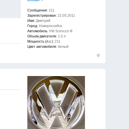
DmitaR
Сообщения:
211
Зарегистрирован:
22.05.2011
Имя:
Дмитрий
Город:
Новороссийск
Автомобиль:
VW Scirocco III
Объем двигателя:
2.0 л
Мощность (л.с.):
211
Цвет автомобиля:
белый
Вернуться
к
началу