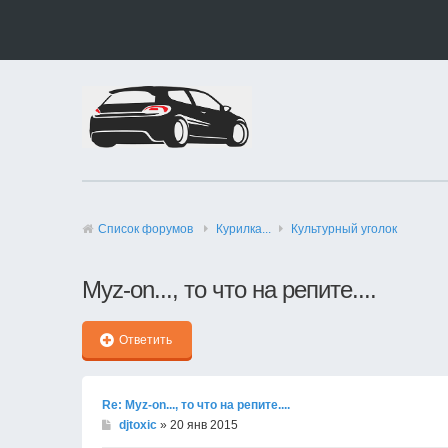
Список форумов
Курилка...
Культурный уголок
Муz-on..., то что на репите....
Ответить
Re: Муz-on..., то что на репите....
djtoxic
» 20 янв 2015