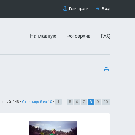
Регистрация
Вход
На главную
Фотоархив
FAQ
щений: 146 •
Страница
8
из
10
•
1
...
5
6
7
8
9
10