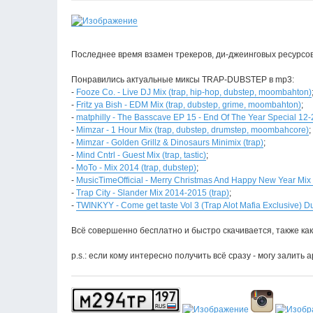
Последнее время взамен трекеров, ди-джеинговых ресурсов
Понравились актуальные миксы TRAP-DUBSTEP в mp3:
-
Fooze Co. - Live DJ Mix (trap, hip-hop, dubstep, moombahton)
-
Fritz ya Bish - EDM Mix (trap, dubstep, grime, moombahton)
;
-
matphilly - The Basscave EP 15 - End Of The Year Special 12
-
Mimzar - 1 Hour Mix (trap, dubstep, drumstep, moombahcore)
;
-
Mimzar - Golden Grillz & Dinosaurs Minimix (trap)
;
-
Mind Cntrl - Guest Mix (trap, tastic)
;
-
MoTo - Mix 2014 (trap, dubstep)
;
-
MusicTimeOfficial - Merry Christmas And Happy New Year Mix 
-
Trap City - Slander Mix 2014-2015 (trap)
;
-
TWINKYY - Come get taste Vol 3 (Trap Alot Mafia Exclusive) D
Всё совершенно бесплатно и быстро скачивается, также как
p.s.: если кому интересно получить всё сразу - могу залить