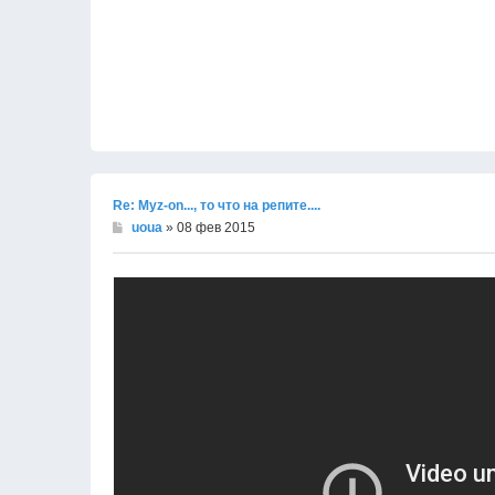
Re: Муz-on..., то что на репите....
uoua
» 08 фев 2015