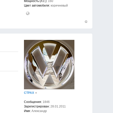
Мощность (л.с.):
160
Цвет автомобиля:
коричневый
Вернуться
к
началу
CTPAX
Сообщения:
1846
Зарегистрирован:
28.01.2011
Имя:
Александр