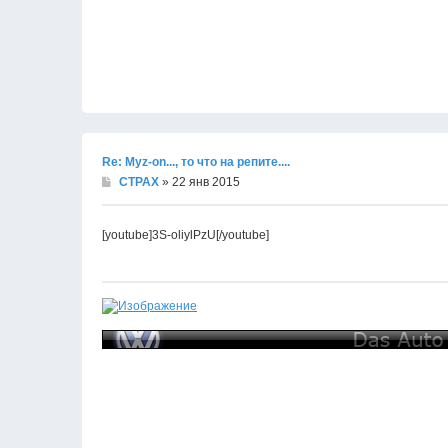
Re: Муz-on..., то что на репите....
CTPAX
» 22 янв 2015
[youtube]3S-oliylPzU[/youtube]