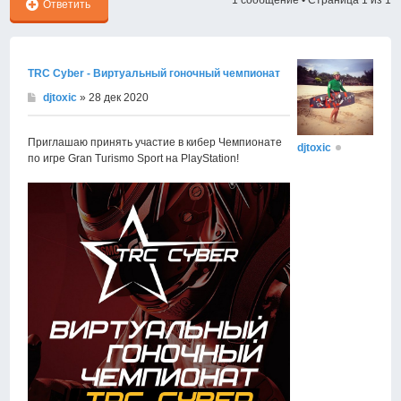
1 сообщение • Страница
1
из
1
Ответить
TRC Cyber - Виртуальный гоночный чемпионат
djtoxic
» 28 дек 2020
Приглашаю принять участие в кибер Чемпионате
djtoxic
по игре Gran Turismo Sport на PlayStation!