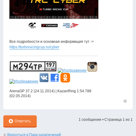
Все подробности и основная информация тут ->
https://turboracingcup.ru/cyber
ArenaGP 37.2 (24.11.2014) | KazanRing 1:54.788
(02.05.2014)
Вернут
к
началу
1 сообщение • Страница
1
из
1
Ответить
Вернуться в Парк развлечений