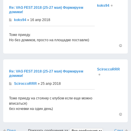
koks94
Re: VAG FEST 2018 (25-27 мая) Формируем
домики!
koks94
» 16 апр 2018
Тоже приеду.
Но без домиков, просто на площадке поставлю)
Вернут
к
началу
SciroccoRRR
Re: VAG FEST 2018 (25-27 мая) Формируем
домики!
SciroccoRRR
» 25 апр 2018
Тоже приеду на стоянку с клубом если еще можно
вписаться)
без ночевки на один день)
Вернут
к
началу
Пред.
След.
Показать сообщения за: