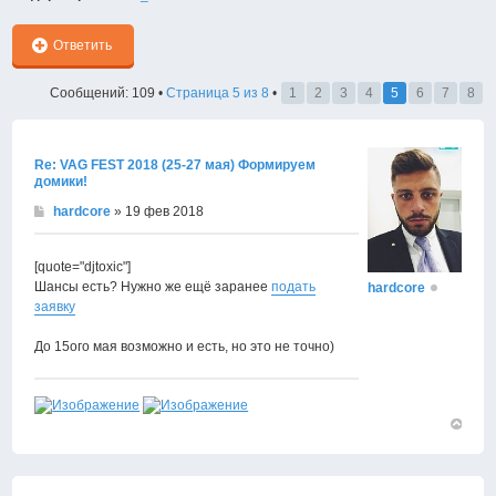
Ответить
Сообщений: 109 •
Страница
5
из
8
•
1
2
3
4
5
6
7
8
Re: VAG FEST 2018 (25-27 мая) Формируем
домики!
hardcore
» 19 фев 2018
[quote="djtoxic"]
Шансы есть? Нужно же ещё заранее
подать
hardcore
заявку
До 15ого мая возможно и есть, но это не точно)
Вернут
к
началу