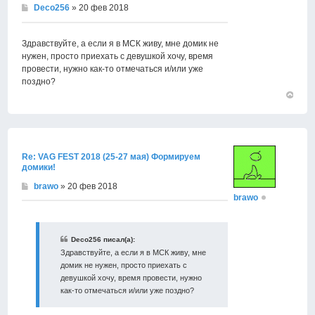
Deco256
» 20 фев 2018
Здравствуйте, а если я в МСК живу, мне домик не
нужен, просто приехать с девушкой хочу, время
провести, нужно как-то отмечаться и/или уже
поздно?
Вернут
к
началу
Re: VAG FEST 2018 (25-27 мая) Формируем
домики!
brawo
» 20 фев 2018
brawo
Deco256 писал(а):
Здравствуйте, а если я в МСК живу, мне
домик не нужен, просто приехать с
девушкой хочу, время провести, нужно
как-то отмечаться и/или уже поздно?