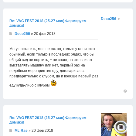
к
началу
Deco256
Re: VAG FEST 2018 (25-27 мая) Формируем
домики!
Deco256
» 20 фев 2018
Могу поставить, мне не жалко, только у меня сток
обычный, если только в последних рядах, что бы
общий вид не портить, + не знаю, на что влияет
выставлять машину или нет, первый раз на
подобные мероприятия еду, договариваясь
предварительно с клубом, да и вообще первый раз
еду куда-либо с клубом
Вернут
к
началу
Re: VAG FEST 2018 (25-27 мая) Формируем
домики!
Mc Rae
» 20 фев 2018