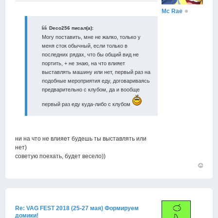
Mc Rae
Deco256 писал(а):
Могу поставить, мне не жалко, только у
меня сток обычный, если только в
последних рядах, что бы общий вид не
портить, + не знаю, на что влияет
выставлять машину или нет, первый раз на
подобные мероприятия еду, договариваясь
предварительно с клубом, да и вообще
первый раз еду куда-либо с клубом
ни на что не влияет будешь ты выставлять или
нет)
советую поехать, будет весело))
Вернут
к
началу
Re: VAG FEST 2018 (25-27 мая) Формируем
домики!