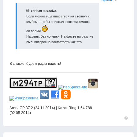
djtoxic
shhhag писал(а):
Если можно еще вписаться на стоянку с
клубом — я бы приехал, постоял вместе
со всеми
На день, без ночевки. На фесте ни разу не
был, интересно посмотреть как это
В списке, будем рады видеть!
ArenaGP 37.2 (24.11.2014) | KazanRing 1:54.788
(02.05.2014)
Вернут
к
началу