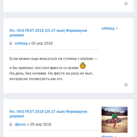
Вернут
к
началу
shhhag
Re: VAG FEST 2018 (25-27 мая) Формируем
домики!
shhhag
» 05 апр 2018
Если можно еще вписаться на стоянку с клубом —
я бы приехал, постоял вместе со всеми
На день, без ночевки. На фесте ни разу не был,
интересно посмотреть как это
Вернут
к
началу
Re: VAG FEST 2018 (25-27 мая) Формируем
домики!
djtoxic
» 05 апр 2018