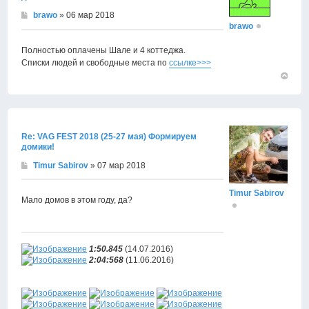
brawo
» 06 мар 2018
brawo
Полностью оплачены Шале и 4 коттеджа.
Списки людей и свободные места по
ссылке>>>
Вернут
к
началу
Re: VAG FEST 2018 (25-27 мая) Формируем
домики!
Timur Sabirov
» 07 мар 2018
Timur Sabirov
Мало домов в этом году, да?
1:50.845
(14.07.2016)
2:04:568
(11.06.2016)