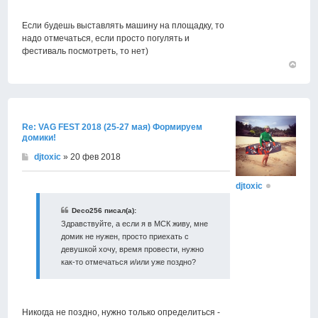
Если будешь выставлять машину на площадку, то
надо отмечаться, если просто погулять и
фестиваль посмотреть, то нет)
Вернут
к
началу
Re: VAG FEST 2018 (25-27 мая) Формируем
домики!
djtoxic
» 20 фев 2018
djtoxic
Deco256 писал(а):
Здравствуйте, а если я в МСК живу, мне
домик не нужен, просто приехать с
девушкой хочу, время провести, нужно
как-то отмечаться и/или уже поздно?
Никогда не поздно, нужно только определиться -