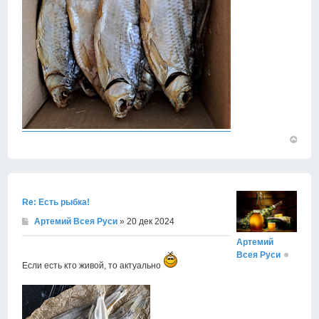
Вернут
к
началу
Re: Есть рыбка!
Артемий Всея Руси
» 20 дек 2024
Артемий
Всея Руси
Если есть кто живой, то актуально