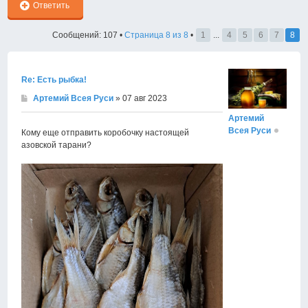
Ответить
Сообщений: 107 •
Страница
8
из
8
•
1
...
4
5
6
7
8
Re: Есть рыбка!
Артемий Всея Руси
» 07 авг 2023
Артемий
Всея Руси
Кому еще отправить коробочку настоящей
азовской тарани?