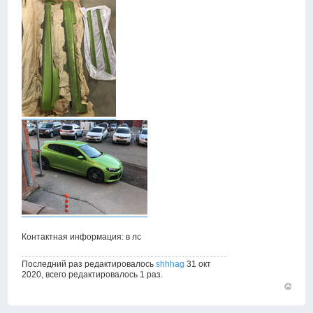
Контактная информация: в лс
Последний раз редактировалось
shhhag
31 окт
2020, всего редактировалось 1 раз.
Вернут
к