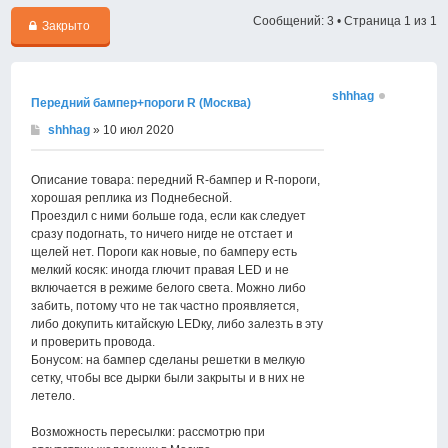
Сообщений: 3 • Страница
1
из
1
Закрыто
shhhag
Передний бампер+пороги R (Москва)
shhhag
» 10 июл 2020
Описание товара: передний R-бампер и R-пороги,
хорошая реплика из Поднебесной.
Проездил с ними больше года, если как следует
сразу подогнать, то ничего нигде не отстает и
щелей нет. Пороги как новые, по бамперу есть
мелкий косяк: иногда глючит правая LED и не
включается в режиме белого света. Можно либо
забить, потому что не так частно проявляется,
либо докупить китайскую LEDку, либо залезть в эту
и проверить провода.
Бонусом: на бампер сделаны решетки в мелкую
сетку, чтобы все дырки были закрыты и в них не
летело.
Возможность пересылки: рассмотрю при