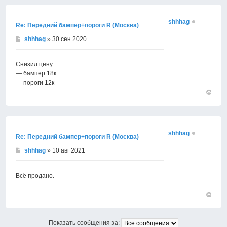
началу
shhhag
Re: Передний бампер+пороги R (Москва)
shhhag
» 30 сен 2020
Снизил цену:
— бампер 18к
— пороги 12к
Вернут
к
началу
shhhag
Re: Передний бампер+пороги R (Москва)
shhhag
» 10 авг 2021
Всё продано.
Вернут
к
началу
Показать сообщения за: