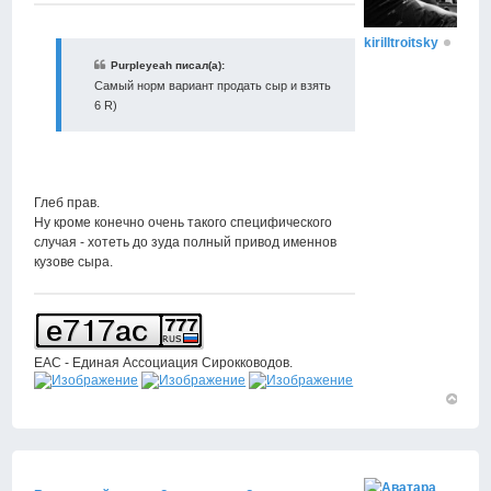
kirilltroitsky
Purpleyeah писал(а):
Самый норм вариант продать сыр и взять
6 R)
Глеб прав.
Ну кроме конечно очень такого специфического
случая - хотеть до зуда полный привод именнов
кузове сыра.
ЕАС - Единая Ассоциация Сирокководов.
Вернут
к
началу