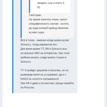
продать сыр и взять 6
R)
Глеб прав.
Ну кроме конечно очень такого
специфического случая - хотеть
до зуда полный привод именнов
кузове сыра.
Всё в точку - именно когда нужен кузов
Scirocco, тогда вариантов нет.
Для меня кроме ТТ, R8 и Scirocco все
остальные VAG не интересны, при этом
ребёнка возить сзади можно только в
Scirocco.
ТТ-S выйдет дешевле и веселее, но по
размерам меня не устраивает, да и с
EA113 не хочется связываться.
Про R8 я даже и не мечтаю, проще перейти
на Porsche.