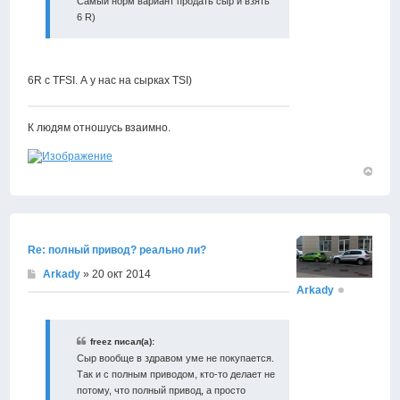
Самый норм вариант продать сыр и взять
6 R)
6R с TFSI. А у нас на сырках TSI)
К людям отношусь взаимно.
Вернут
к
началу
Re: полный привод? реально ли?
Arkady
» 20 окт 2014
Arkady
freez писал(а):
Сыр вообще в здравом уме не покупается.
Так и с полным приводом, кто-то делает не
потому, что полный привод, а просто