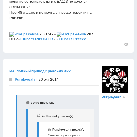
меня не устраивает, да и с EA113 не хочется
связываться.
Про R8 я даже и не мечтаю, проще перейти на
Porsche.
2.0 TSI -:-
207
RC -:-
Etuners Russia FB
-:-
Etuners Greece
Вернут
к
началу
Re: полный привод? реально ли?
Purpleyeah
» 20 окт 2014
Purpleyeah
softic писал(а):
kirilltroitsky писал(а):
Purpleyeah писал(а):
Самый норм вариант