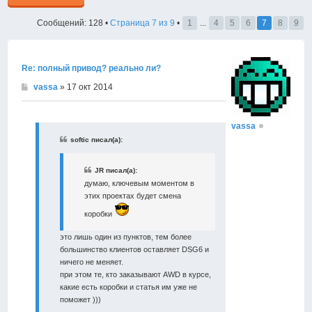
Сообщений: 128 •
Страница
7
из
9
•
1
...
4
5
6
7
8
9
Re: полный привод? реально ли?
vassa
» 17 окт 2014
vassa
softic писал(а):
JR писал(а):
думаю, ключевым моментом в
этих проектах будет смена
коробки
это лишь один из пунктов, тем более
большинство клиентов оставляет DSG6 и
ничего не меняет.
при этом те, кто заказывают AWD в курсе,
какие есть коробки и статья им уже не
поможет )))