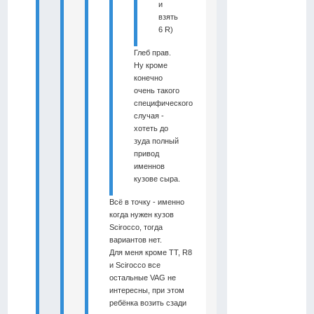
и
взять
6 R)
Глеб прав.
Ну кроме
конечно
очень такого
специфического
случая -
хотеть до
зуда полный
привод
именнов
кузове сыра.
Всё в точку - именно
когда нужен кузов
Scirocco, тогда
вариантов нет.
Для меня кроме ТТ, R8
и Scirocco все
остальные VAG не
интересны, при этом
ребёнка возить сзади