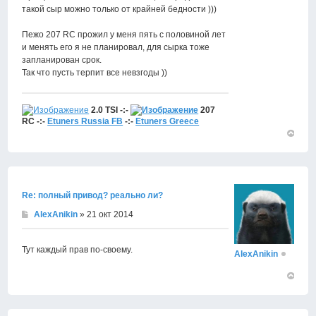
такой сыр можно только от крайней бедности )))
Пежо 207 RC прожил у меня пять с половиной лет
и менять его я не планировал, для сырка тоже
запланирован срок.
Так что пусть терпит все невзгоды ))
2.0 TSI -:-
207
RC -:-
Etuners Russia FB
-:-
Etuners Greece
Вернут
к
началу
Re: полный привод? реально ли?
AlexAnikin
» 21 окт 2014
Тут каждый прав по-своему.
AlexAnikin
Вернут
к
началу