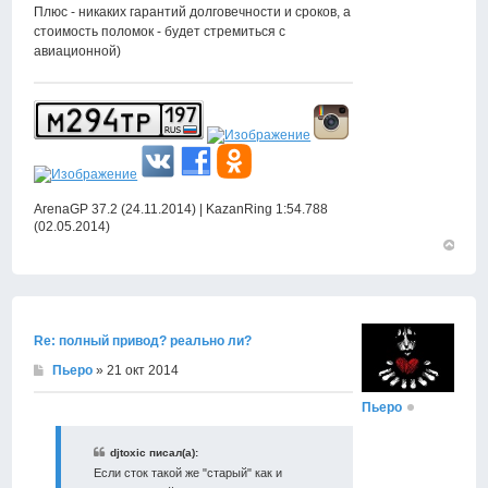
Плюс - никаких гарантий долговечности и сроков, а
стоимость поломок - будет стремиться с
авиационной)
ArenaGP 37.2 (24.11.2014) | KazanRing 1:54.788
(02.05.2014)
Вернут
к
началу
Re: полный привод? реально ли?
Пьеро
» 21 окт 2014
Пьеро
djtoxic писал(а):
Если сток такой же "старый" как и