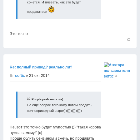
хочется. И плевать, как это будет
продаваться
Это точно
Вернут
к
началу
Re: полный привод? реально ли?
softic
» 21 окт 2014
softic
Purpleyeah писал(а):
Но еще вопрос того кому потом продать
полноприводный сырок))))))))))))))
Не, вот это точно будет глупостью ))) "такая корова
нужна самому!" (с)
Проще облить бензином и сжечь, но продавать