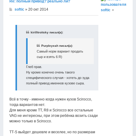
Re: полный привод? реально ли?
softic
» 20 окт 2014
softic
kirilltroitsky писал(а):
Purpleyeah писал(а):
Самый норм вариант продать
сыр и взять 6 R)
Глеб прав.
Ну кроме конечно очень такого
специфического случая - хотеть до зуда
полный привод именнов кузове сыра.
Всё в точку - именно когда нужен кузов Scirocco,
тогда вариантов нет.
Для меня кроме ТТ, R8 и Scirocco все остальные
VAG не интересны, при этом ребёнка возить сзади
можно только в Scirocco.
ТТ-S выйдет дешевле и веселее, но по размерам