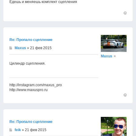
Едешь и меняешь комплект сцепления
Вернут
к
началу
Re: Пропало сцепление
Maxus
» 21 фев 2015
Maxus
Цилиндр сцепления.
http://instagram.com/maxus_pro
http://www.maxuspro.ru
Вернут
к
началу
Re: Пропало сцепление
feik
» 21 фев 2015