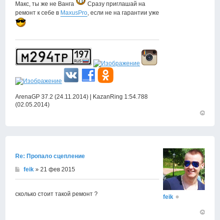
Макс, ты же не Ванга
Сразу приглашай на
ремонт к себе в
MaxusPro
, если не на гарантии уже
ArenaGP 37.2 (24.11.2014) | KazanRing 1:54.788
(02.05.2014)
Вернут
к
началу
Re: Пропало сцепление
feik
» 21 фев 2015
сколько стоит такой ремонт ?
feik