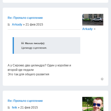
Вернут
к
началу
Re: Пропало сцепление
Arkady
» 21 фев 2015
Arkady
Maxus писал(а):
Цилиндр сцепления.
А у Сирокко два цилиндра? Один у коробки и
второй где педали
Это так для общего развития
Вернут
к
началу
Re: Пропало сцепление
feik
» 21 фев 2015