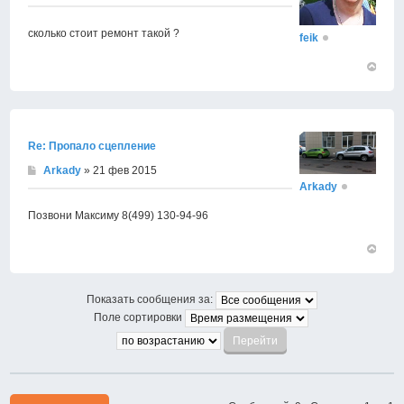
сколько стоит ремонт такой ?
feik
Вернут
к
началу
Re: Пропало сцепление
Arkady
» 21 фев 2015
Arkady
Позвони Максиму 8(499) 130-94-96
Вернут
к
началу
Показать сообщения за:
Поле сортировки