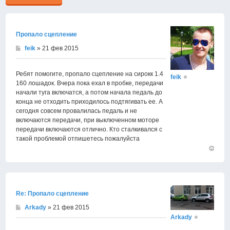
Пропало сцепление
feik
» 21 фев 2015
Ребят помогите, пропало сцепление на сирокк 1.4
feik
160 лошадок. Вчера пока ехал в пробке, передачи
начали туга включатся, а потом начала педаль до
конца не отходить приходилось подтягивать ее. А
сегодня совсем провалилась педаль и не
включаются передачи, при выключенном моторе
передачи включаются отлично. Кто сталкивался с
такой проблемой отпишетесь пожалуйста
Вернут
к
началу
Re: Пропало сцепление
Arkady
» 21 фев 2015
Arkady