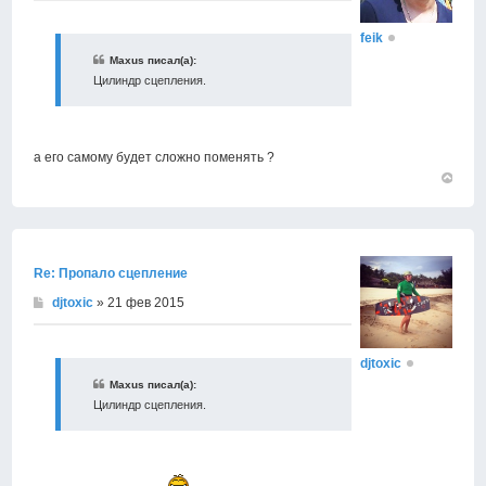
feik
Maxus писал(а):
Цилиндр сцепления.
а его самому будет сложно поменять ?
Вернут
к
началу
Re: Пропало сцепление
djtoxic
» 21 фев 2015
djtoxic
Maxus писал(а):
Цилиндр сцепления.