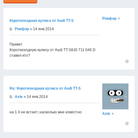
Рокфор
Короткоходная кулиса от Audi TT-S
Рокфор
» 14 янв 2014
Привет
Короткоходную кулису от Audi TT-S8J0 711 046 D
ставил кто?
Вернут
к
началу
Re: Короткоходная кулиса от Audi TT-S
Axle
» 14 янв 2014
на 1.4 не встает, насколько мне известно
Axle
Вернут
к