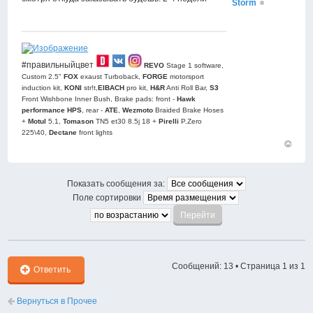
Storm
#правильныйцвет
REVO
Stage 1 software,
Custom 2.5"
FOX
exaust Turboback,
FORGE
motorsport
induction kit,
KONI
str!t,
EIBACH
pro kit,
H&R
Anti Roll Bar,
S3
Front Wishbone Inner Bush, Brake pads: front -
Hawk
performance HPS
, rear -
АТЕ
,
Wezmoto
Braided Brake Hoses
+
Motul
5.1,
Tomason
TN5 et30 8.5j 18 +
Pirelli
P.Zero
225\40,
Dectane
front lights
Вернут
к
началу
Показать сообщения за:
Поле сортировки
Сообщений: 13 • Страница
1
из
1
Ответить
Вернуться в Прочее