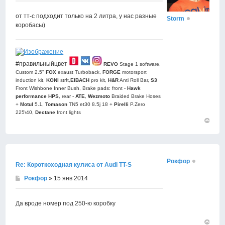
от тт-с подходит только на 2 литра, у нас разные
Storm
коробасы)
#правильныйцвет
REVO
Stage 1 software,
Custom 2.5"
FOX
exaust Turboback,
FORGE
motorsport
induction kit,
KONI
str!t,
EIBACH
pro kit,
H&R
Anti Roll Bar,
S3
Front Wishbone Inner Bush, Brake pads: front -
Hawk
performance HPS
, rear -
АТЕ
,
Wezmoto
Braided Brake Hoses
+
Motul
5.1,
Tomason
TN5 et30 8.5j 18 +
Pirelli
P.Zero
225\40,
Dectane
front lights
Вернут
к
началу
Рокфор
Re: Короткоходная кулиса от Audi TT-S
Рокфор
» 15 янв 2014
Да вроде номер под 250-ю коробку