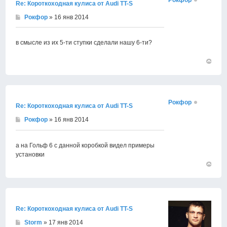
Рокфор
Re: Короткоходная кулиса от Audi TT-S
Рокфор
» 16 янв 2014
в смысле из их 5-ти ступки сделали нашу 6-ти?
Вернут
к
началу
Рокфор
Re: Короткоходная кулиса от Audi TT-S
Рокфор
» 16 янв 2014
а на Гольф 6 с данной коробкой видел примеры
установки
Вернут
к
началу
Re: Короткоходная кулиса от Audi TT-S
Storm
» 17 янв 2014