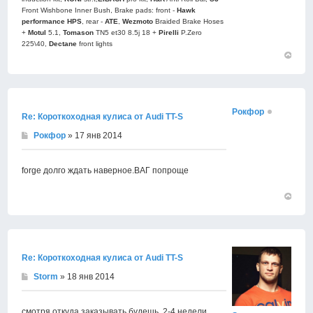
Front Wishbone Inner Bush, Brake pads: front -
Hawk
performance HPS
, rear -
АТЕ
,
Wezmoto
Braided Brake Hoses
+
Motul
5.1,
Tomason
TN5 et30 8.5j 18 +
Pirelli
P.Zero
225\40,
Dectane
front lights
Вернут
к
началу
Рокфор
Re: Короткоходная кулиса от Audi TT-S
Рокфор
» 17 янв 2014
forge долго ждать наверное.ВАГ попроще
Вернут
к
началу
Re: Короткоходная кулиса от Audi TT-S
Storm
» 18 янв 2014
смотря откуда заказывать будешь. 2-4 недели