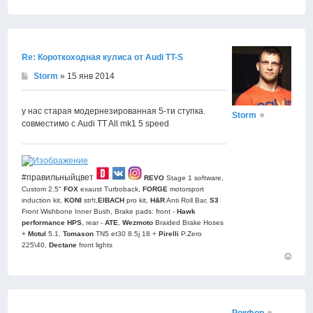
Вернут
к
началу
Re: Короткоходная кулиса от Audi TT-S
Storm
» 15 янв 2014
у нас старая модернезированная 5-ти ступка.
Storm
совместимо с Audi TT All mk1 5 speed
#правильныйцвет
REVO
Stage 1 software,
Custom 2.5"
FOX
exaust Turboback,
FORGE
motorsport
induction kit,
KONI
str!t,
EIBACH
pro kit,
H&R
Anti Roll Bar,
S3
Front Wishbone Inner Bush, Brake pads: front -
Hawk
performance HPS
, rear -
АТЕ
,
Wezmoto
Braided Brake Hoses
+
Motul
5.1,
Tomason
TN5 et30 8.5j 18 +
Pirelli
P.Zero
225\40,
Dectane
front lights
Вернут
к
началу