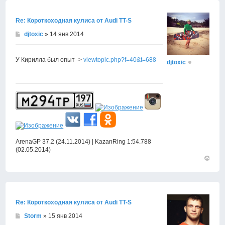
началу
Re: Короткоходная кулиса от Audi TT-S
djtoxic
» 14 янв 2014
У Кирилла был опыт ->
viewtopic.php?f=40&t=688
djtoxic
ArenaGP 37.2 (24.11.2014) | KazanRing 1:54.788
(02.05.2014)
Вернут
к
началу
Re: Короткоходная кулиса от Audi TT-S
Storm
» 15 янв 2014