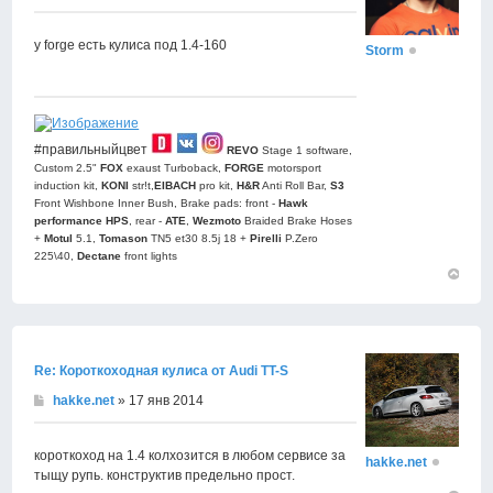
у forge есть кулиса под 1.4-160
Storm
#правильныйцвет
REVO
Stage 1 software,
Custom 2.5"
FOX
exaust Turboback,
FORGE
motorsport
induction kit,
KONI
str!t,
EIBACH
pro kit,
H&R
Anti Roll Bar,
S3
Front Wishbone Inner Bush, Brake pads: front -
Hawk
performance HPS
, rear -
АТЕ
,
Wezmoto
Braided Brake Hoses
+
Motul
5.1,
Tomason
TN5 et30 8.5j 18 +
Pirelli
P.Zero
225\40,
Dectane
front lights
Вернут
к
началу
Re: Короткоходная кулиса от Audi TT-S
hakke.net
» 17 янв 2014
короткоход на 1.4 колхозится в любом сервисе за
hakke.net
тыщу рупь. конструктив предельно прост.