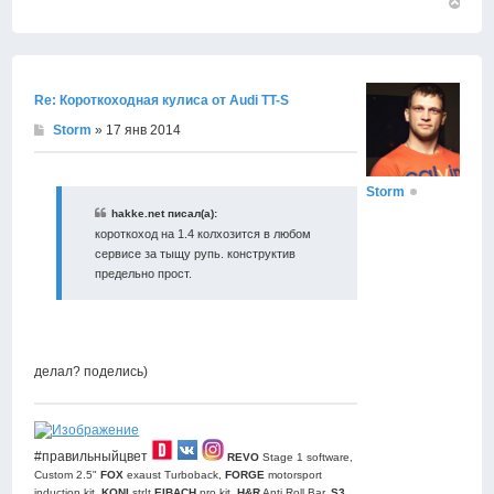
Вернут
к
началу
Re: Короткоходная кулиса от Audi TT-S
Storm
» 17 янв 2014
Storm
hakke.net писал(а):
короткоход на 1.4 колхозится в любом
сервисе за тыщу рупь. конструктив
предельно прост.
делал? поделись)
#правильныйцвет
REVO
Stage 1 software,
Custom 2.5"
FOX
exaust Turboback,
FORGE
motorsport
induction kit,
KONI
str!t,
EIBACH
pro kit,
H&R
Anti Roll Bar,
S3