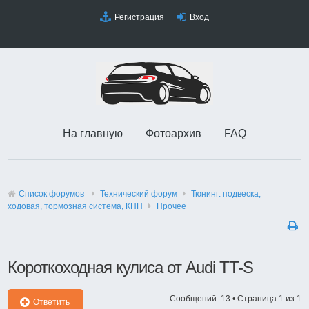
Регистрация
Вход
На главную
Фотоархив
FAQ
Список форумов
Технический форyм
Тюнинг: подвеска,
ходовая, тормозная система, КПП
Прочее
Короткоходная кулиса от Audi TT-S
Сообщений: 13 • Страница
1
из
1
Ответить