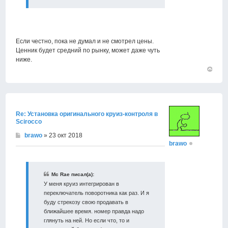
Если честно, пока не думал и не смотрел цены.
Ценник будет средний по рынку, может даже чуть
ниже.
Вернут
к
началу
Re: Установка оригинального круиз-контроля в
Scirocco
brawo
» 23 окт 2018
brawo
Mc Rae писал(а):
У меня круиз интегрирован в
переключатель поворотника как раз. И я
буду стрекозу свою продавать в
ближайшее время. номер правда надо
глянуть на ней. Но если что, то и