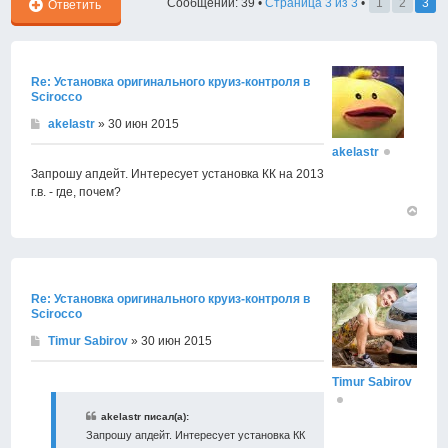
Сообщений: 39 •
Страница
3
из
3
•
1
2
3
Ответить
Re: Установка оригинального круиз-контроля в
Scirocco
akelastr
» 30 июн 2015
akelastr
Запрошу апдейт. Интересует установка КК на 2013
г.в. - где, почем?
Вернут
к
началу
Re: Установка оригинального круиз-контроля в
Scirocco
Timur Sabirov
» 30 июн 2015
Timur Sabirov
akelastr писал(а):
Запрошу апдейт. Интересует установка КК