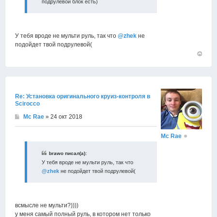
подрулевой блок есть)
У тебя вроде не мульти руль, так что
@zhek
не
подойдет твой подрулевой(
Вернут
к
началу
Re: Установка оригинального круиз-контроля в
Scirocco
Mc Rae
» 24 окт 2018
Mc Rae
brawo писал(а):
У тебя вроде не мульти руль, так что
@zhek
не подойдет твой подрулевой(
всмысле не мульти?))))
у меня самый полный руль, в котором нет только