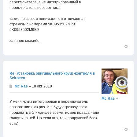
переключателе, а не интегрированный в
переключатель поворотника.
также не совсем понимаю, чем отличаются
стрекозы с номерами 5K0953502M от
5K0953502M9B9
заранее спасибо!!
Вернут
к
началу
Re: Установка оригинального круиз-контроля в
Scirocco
Mc Rae
» 18 окт 2018
Mc Rae
У меня круиз интегрирован в переключатель
поворотника как раз. И я буду стрекозу свою
продавать в ближайшее время. номер правда надо
глянуть на ней. Но если что, то и подрулевой блок
есть)
Вернут