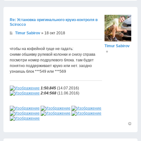
к
началу
Re: Установка оригинального круиз-контроля в
Scirocco
Timur Sabirov
» 18 окт 2018
Timur Sabirov
чтобы на кофейной гуще не гадать:
сними обшивку рулевой колонки и снизу справа
посмотри номер подрулевого блока. там будет
понятно поддерживает круиз или нет. заодно
узнаешь блок ***549 или ***569
1:50.845
(14.07.2016)
2:04:568
(11.06.2016)
Вернут
к
началу