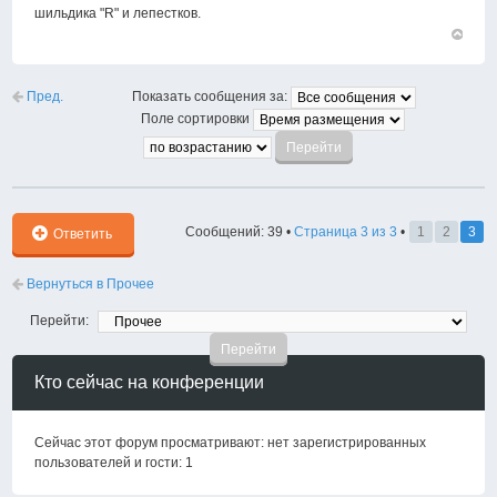
шильдика "R" и лепестков.
Вернут
к
началу
Пред.
Показать сообщения за:
Поле сортировки
Сообщений: 39 •
Страница
3
из
3
•
1
2
3
Ответить
Вернуться в Прочее
Перейти:
Кто сейчас на конференции
Сейчас этот форум просматривают: нет зарегистрированных
пользователей и гости: 1