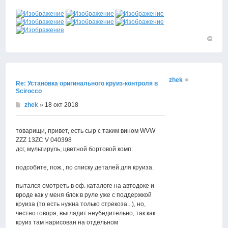
Вернут
к
началу
zhek
Re: Установка оригинального круиз-контроля в
Scirocco
zhek
» 18 окт 2018
товарищи, привет, есть сыр с таким вином WVW
ZZZ 13ZC V 040398
дсг, мультируль, цветной бортовой комп.
подсобите, пож., по списку деталей для круиза.
пытался смотреть в оф. каталоге на автодоке и
вроде как у меня блок в руле уже с поддержкой
круиза (то есть нужна только стрекоза...), но,
честно говоря, выглядит неубедительно, так как
круиз там нарисован на отдельном