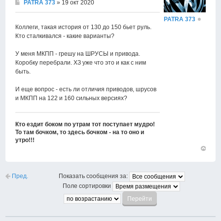
PATRA 373
» 19 окт 2020
PATRA 373
Коллеги, такая история от 130 до 150 бьет руль.
Кто сталкивался - какие варианты?
У меня МКПП - грешу на ШРУСЫ и привода.
Коробку перебрали. ХЗ уже что это и как с ним
быть.
И еще вопрос - есть ли отличия приводов, шрусов
и МКПП на 122 и 160 сильных версиях?
Кто ездит боком по утрам тот поступает мудро!
То там бочком, то здесь бочком - на то оно и
утро!!!
Вернут
к
началу
Пред.
Показать сообщения за:
Поле сортировки