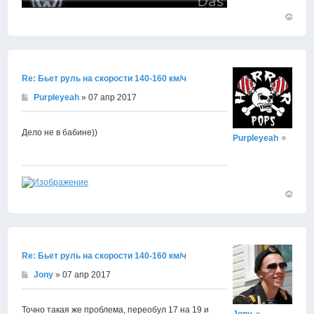
Вернут
к
началу
Re: Бьет руль на скорости 140-160 км/ч
Purpleyeah
» 07 апр 2017
Дело не в бабине))
Purpleyeah
Вернут
к
началу
Re: Бьет руль на скорости 140-160 км/ч
Jony
» 07 апр 2017
Точно такая же проблема, переобул 17 на 19 и
Jony