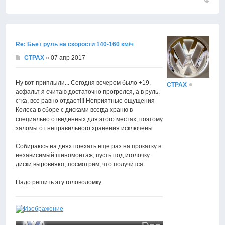
Вернут
к
началу
Re: Бьет руль на скорости 140-160 км/ч
CTPAX
» 07 апр 2017
Ну вот приплыли... Сегодня вечером было +19,
CTPAX
асфальт я считаю достаточно прогрелся, а в руль,
с*ка, все равно отдает!!! Неприятные ощущения
Колеса в сборе с дисками всегда храню в
специально отведенных для этого местах, поэтому
заломы от неправильного хранения исключены
Собираюсь на днях поехать еще раз на прокатку в
независимый шиномонтаж, пусть под иголочку
диски выровняют, посмотрим, что получится
Надо решить эту головоломку