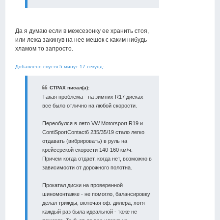
Да я думаю если в межсезонку ее хранить стоя,
или лежа закинув на нее мешок с каким нибудь
хламом то запросто.
Добавлено спустя 5 минут 17 секунд:
CTPAX писал(а):
Такая проблема - на зимних R17 дисках
все было отлично на любой скорости.
Переобулся в лето VW Motorsport R19 и
ContiSportContact6 235/35/19 стало легко
отдавать (вибрировать) в руль на
крейсерской скорости 140-160 км/ч.
Причем когда отдает, когда нет, возможно в
зависимости от дорожного полотна.
Прокатал диски на проверенной
шиномонтажке - не помогло, балансировку
делал трижды, включая оф. дилера, хотя
каждый раз была идеальной - тоже не