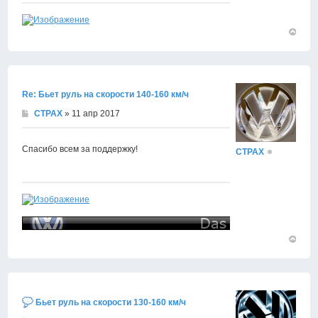
Вернут
к
началу
Re: Бьет руль на скорости 140-160 км/ч
CTPAX
» 11 апр 2017
Спасибо всем за поддержку!
CTPAX
Вернут
к
началу
Бьет руль на скорости 130-160 км/ч