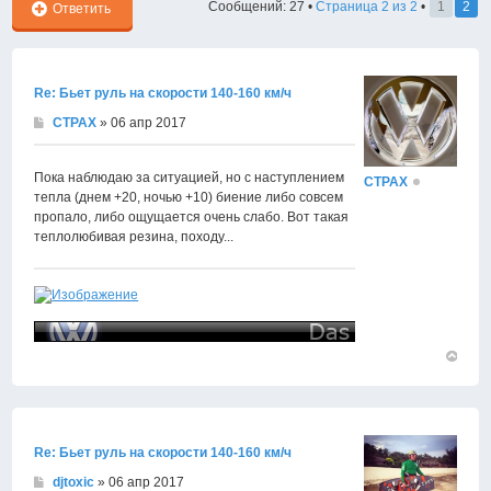
Сообщений: 27 •
Страница
2
из
2
•
1
2
Ответить
Re: Бьет руль на скорости 140-160 км/ч
CTPAX
» 06 апр 2017
Пока наблюдаю за ситуацией, но с наступлением
CTPAX
тепла (днем +20, ночью +10) биение либо совсем
пропало, либо ощущается очень слабо. Вот такая
теплолюбивая резина, походу...
Вернут
к
началу
Re: Бьет руль на скорости 140-160 км/ч
djtoxic
» 06 апр 2017