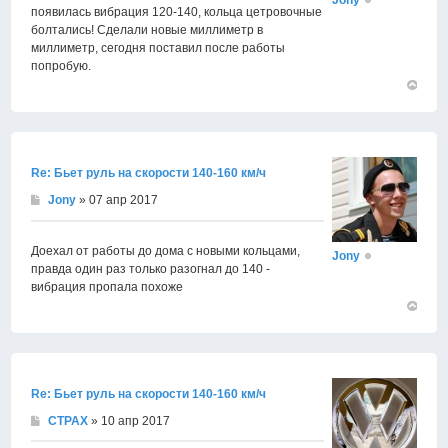
появилась вибрация 120-140, кольца цетровочные
болтались! Сделали новые миллиметр в
миллиметр, сегодня поставил после работы
попробую.
Вернут
к
началу
Re: Бьет руль на скорости 140-160 км/ч
Jony
» 07 апр 2017
Доехал от работы до дома с новыми кольцами,
Jony
правда один раз только разогнал до 140 -
вибрация пропала похоже
Вернут
к
началу
Re: Бьет руль на скорости 140-160 км/ч
CTPAX
» 10 апр 2017