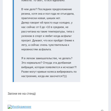
помогло. То бьет, то все идеально.
В чем дело? Последнее предположение
резина, хотя она и пол года не отъездила,
практически новая, шишек нет.
Дилер говорит ей просто еще холодно, у
нас сейчас от 0 до +10 в среднем, не
рассчитана на такие температуры, типа с
уклоном в спорт и любит когда асфальт
прогрет. Думают, что все пройдет ближе к
лету, а сейчас очень чувствительна к
неровностям асфальта.
Я в легком замешательстве, че делать?
Это нормально? Откуда эта долбанная
вибрация, которая появляется и исчезает?!
Разве могут кривые колеса вибрировать по
настроению, когда им захочется?)))
Загони ее на стенд)