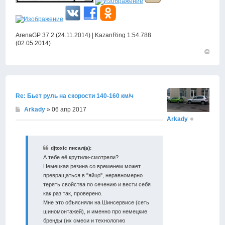
ArenaGP 37.2 (24.11.2014) | KazanRing 1:54.788
(02.05.2014)
Вернут
к
началу
Re: Бьет руль на скорости 140-160 км/ч
Arkady
» 06 апр 2017
Arkady
djtoxic писал(а):
А тебе её крутили-смотрели?
Немецкая резина со временем может
превращаться в "яйцо", неравномерно
терять свойства по сечению и вести себя
как раз так, проверено.
Мне это объясняли на Шинсервисе (сеть
шиномонтажей), и именно про немецкие
бренды (их смеси и технологию