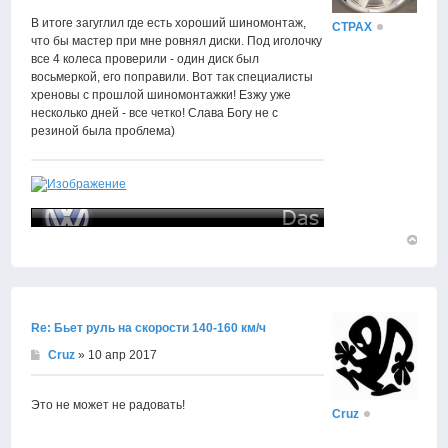
В итоге загуглил где есть хороший шиномонтаж,
CTPAX
что бы мастер при мне ровнял диски. Под иголочку
все 4 колеса проверили - один диск был
восьмеркой, его поправили. Вот так специалисты
хреновы с прошлой шиномонтажки! Езжу уже
несколько дней - все четко! Слава Богу не с
резиной была проблема)
Вернут
к
началу
Re: Бьет руль на скорости 140-160 км/ч
Cruz
» 10 апр 2017
Это не может не радовать!
Cruz