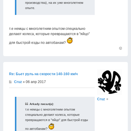
производства), на их уже многолетнем
опыте.
т.е немцы с многолетним опытом специально
делают колеса, которые превращаются в "яйцо"
для быстрой езды по автобанам?
Вернут
к
началу
Re: Бьет руль на скорости 140-160 км/ч
Cruz
» 06 апр 2017
Cruz
Arkady писал(а):
т.е немцы с многолетним опытом
специально делают колеса, которые
превращаются в "яйцо" для быстрой езды
по автобанам?