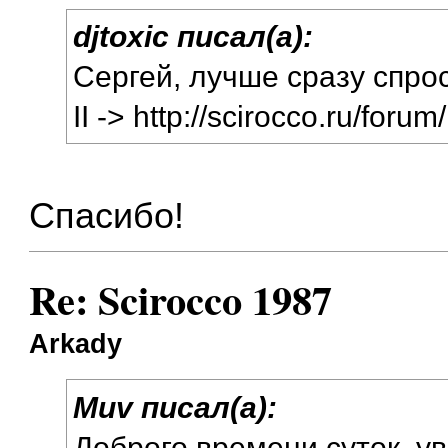
djtoxic писал(а):
Сергей, лучше сразу спро
II ->
http://scirocco.ru/forum/
Спасибо!
Re: Scirocco 1987
Arkady
Muv писал(а):
Доброго времени суток, у