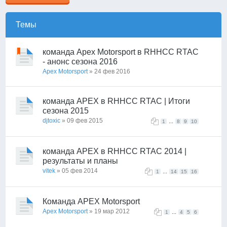
Темы
команда Apex Motorsport в RHHCC RTAC
- анонс сезона 2016
Apex Motorsport
» 24 фев 2016
команда APEX в RHHCC RTAC | Итоги
сезона 2015
djtoxic
» 09 фев 2015
...
1
8
9
10
команда APEX в RHHCC RTAC 2014 |
результаты и планы
vitek
» 05 фев 2014
...
1
14
15
16
Команда APEX Motorsport
Apex Motorsport
» 19 мар 2012
...
1
4
5
6