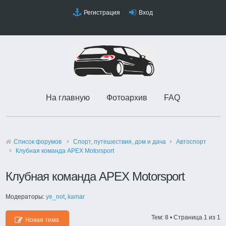
Регистрация
Вход
На главную
Фотоархив
FAQ
Список форумов
Спорт, путешествия, дом и дача
Автоспорт
Клубная команда APEX Motorsport
Клубная команда APEX Motorsport
Модераторы:
ye_not
,
kamar
Тем: 8 • Страница
1
из
1
Новая тема