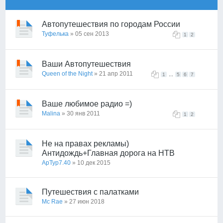
Автопутешествия по городам России
Туфелька
» 05 сен 2013
1
2
Ваши Автопутешествия
Queen of the Night
» 21 апр 2011
...
1
5
6
7
Ваше любимое радио =)
Malina
» 30 янв 2011
1
2
Не на правах рекламы)
Антидождь+Главная дорога на НТВ
АрТур7.40
» 10 дек 2015
Путешествия с палатками
Mc Rae
» 27 июн 2018