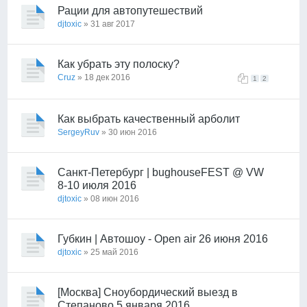
Рации для автопутешествий
djtoxic
» 31 авг 2017
Как убрать эту полоску?
Cruz
» 18 дек 2016
1
2
Как выбрать качественный арболит
SergeyRuv
» 30 июн 2016
Санкт-Петербург | bughouseFEST @ VW
8-10 июля 2016
djtoxic
» 08 июн 2016
Губкин | Автошоу - Open air 26 июня 2016
djtoxic
» 25 май 2016
[Москва] Сноубордический выезд в
Степаново 5 января 2016