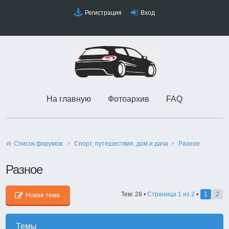
Регистрация
Вход
На главную
Фотоархив
FAQ
Список форумов
Спорт, путешествия, дом и дача
Разное
Разное
Тем: 28 •
Страница
1
из
2
•
1
2
Новая тема
Темы