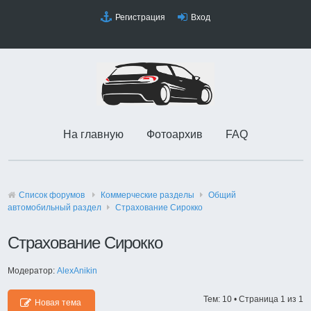
Регистрация
Вход
На главную
Фотоархив
FAQ
Список форумов
Коммерческие разделы
Общий
автомобильный раздел
Страхование Сирокко
Страхование Сирокко
Модератор:
AlexAnikin
Тем: 10 • Страница
1
из
1
Новая тема