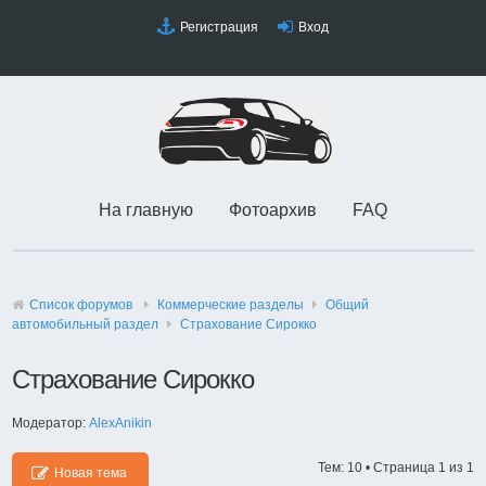
Регистрация
Вход
На главную
Фотоархив
FAQ
Список форумов
Коммерческие разделы
Общий
автомобильный раздел
Страхование Сирокко
Страхование Сирокко
Модератор:
AlexAnikin
Тем: 10 • Страница
1
из
1
Новая тема