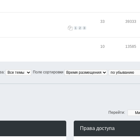
33
39333
1
2
3
10
13585
за:
Поле сортировки
Перейти:
Права доступа