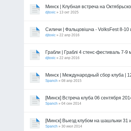
Минск | Клубная встреча на Октябрьско
djtoxic
» 13 окт 2025
Силичи | Фальцовiшча - VolksFest 8-10
djtoxic
» 22 апр 2016
Грабли | Граблi 4 стенс-фестиваль 7-9
djtoxic
» 22 апр 2016
Минск | Международный сбор клуба | 1
Spanch
» 08 апр 2015
[Минск] Встреча клуба 06 сентября 201
Spanch
» 04 сен 2014
[Минск] Выезд клубом на шашлыки 31 
Spanch
» 30 июл 2014