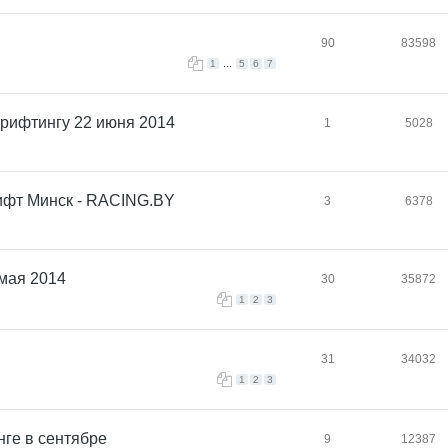
90
83598
...
1
5
6
7
дрифтингу 22 июня 2014
1
5028
рифт Минск - RACING.BY
3
6378
 мая 2014
30
35872
1
2
3
31
34032
1
2
3
нге в сентябре
9
12387