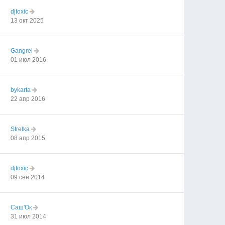
djtoxic
13 окт 2025
Gangrel
01 июл 2016
bykarta
22 апр 2016
Strelka
08 апр 2015
djtoxic
09 сен 2014
Саш'Ок
31 июл 2014