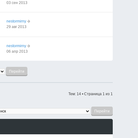
03 сен 2013
nestormirny
29 авг 2013
nestormirny
06 апр 2013
Тем: 14 • Страница
1
из
1