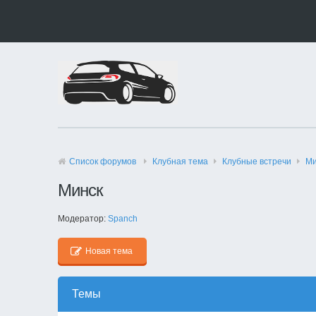
Список форумов
Клубная тема
Клубные встречи
Ми
Минск
Модератор:
Spanch
Новая тема
Темы