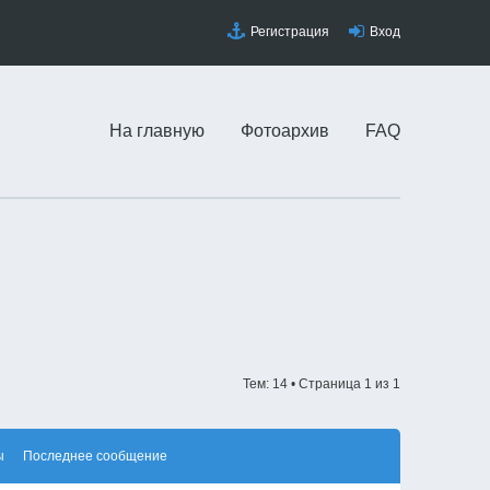
Регистрация
Вход
На главную
Фотоархив
FAQ
Тем: 14 • Страница
1
из
1
ы
Последнее сообщение