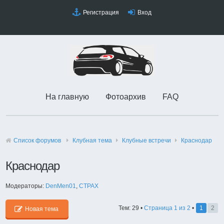
Регистрация
Вход
На главную
Фотоархив
FAQ
Список форумов
Клубная тема
Клубные встречи
Краснодар
Краснодар
Модераторы:
DenMen01
,
CTPAX
Тем: 29 •
Страница
1
из
2
•
1
2
Новая тема