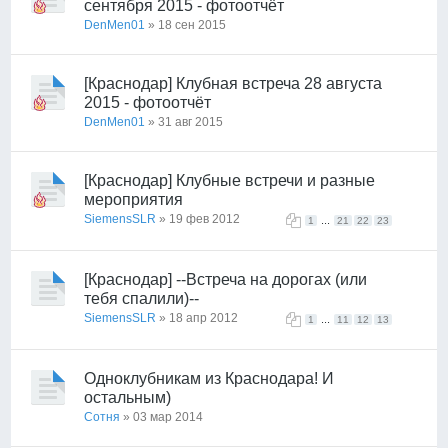
сентября 2015 - фотоотчёт
DenMen01
» 18 сен 2015
[Краснодар] Клубная встреча 28 августа
2015 - фотоотчёт
DenMen01
» 31 авг 2015
[Краснодар] Клубные встречи и разные
мероприятия
SiemensSLR
» 19 фев 2012
...
1
21
22
23
[Краснодар] --Встреча на дорогах (или
тебя спалили)--
SiemensSLR
» 18 апр 2012
...
1
11
12
13
Одноклубникам из Краснодара! И
остальным)
Сотня
» 03 мар 2014