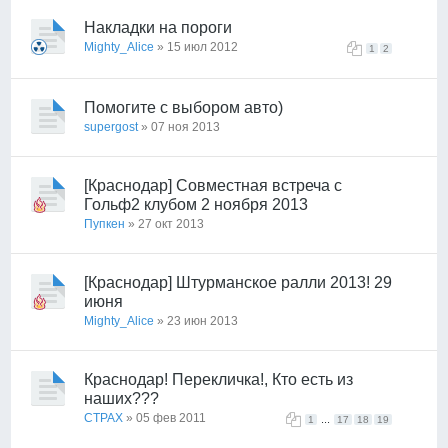
Накладки на пороги
Mighty_Alice
» 15 июл 2012
1
2
Помогите с выбором авто)
supergost
» 07 ноя 2013
[Краснодар] Совместная встреча с
Гольф2 клубом 2 ноября 2013
Пупкен
» 27 окт 2013
[Краснодар] Штурманское ралли 2013! 29
июня
Mighty_Alice
» 23 июн 2013
Краснодар! Перекличка!, Кто есть из
наших???
CTPAX
» 05 фев 2011
...
1
17
18
19