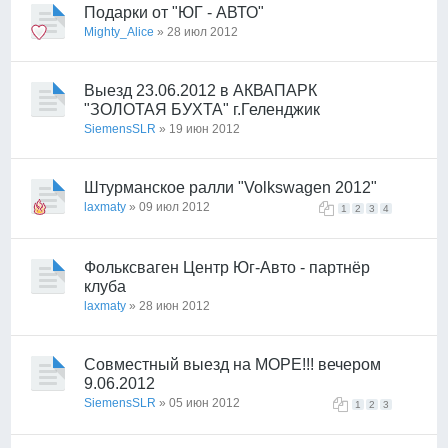
Подарки от "ЮГ - АВТО"
Mighty_Alice
» 28 июл 2012
Выезд 23.06.2012 в АКВАПАРК
"ЗОЛОТАЯ БУХТА" г.Геленджик
SiemensSLR
» 19 июн 2012
Штурманское ралли "Volkswagen 2012"
laxmaty
» 09 июл 2012
1
2
3
4
Фольксваген Центр Юг-Авто - партнёр
клуба
laxmaty
» 28 июн 2012
Совместный выезд на МОРЕ!!! вечером
9.06.2012
SiemensSLR
» 05 июн 2012
1
2
3