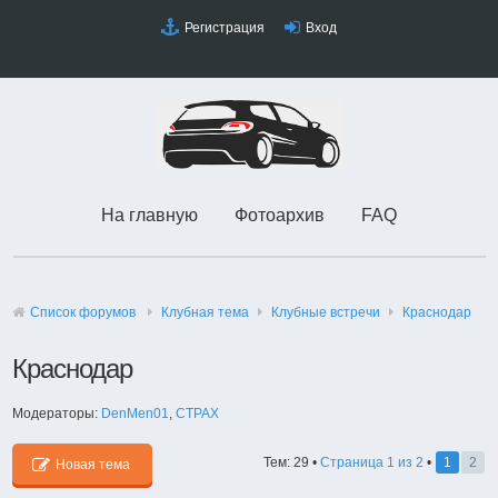
Регистрация
Вход
На главную
Фотоархив
FAQ
Список форумов
Клубная тема
Клубные встречи
Краснодар
Краснодар
Модераторы:
DenMen01
,
CTPAX
Тем: 29 •
Страница
1
из
2
•
1
2
Новая тема