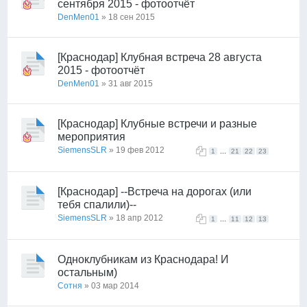
сентября 2015 - фотоотчёт
DenMen01
» 18 сен 2015
[Краснодар] Клубная встреча 28 августа
2015 - фотоотчёт
DenMen01
» 31 авг 2015
[Краснодар] Клубные встречи и разные
мероприятия
SiemensSLR
» 19 фев 2012
...
1
21
22
23
[Краснодар] --Встреча на дорогах (или
тебя спалили)--
SiemensSLR
» 18 апр 2012
...
1
11
12
13
Одноклубникам из Краснодара! И
остальным)
Сотня
» 03 мар 2014