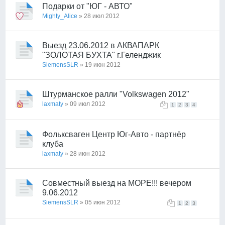
Подарки от "ЮГ - АВТО"
Mighty_Alice
» 28 июл 2012
Выезд 23.06.2012 в АКВАПАРК
"ЗОЛОТАЯ БУХТА" г.Геленджик
SiemensSLR
» 19 июн 2012
Штурманское ралли "Volkswagen 2012"
laxmaty
» 09 июл 2012
1
2
3
4
Фольксваген Центр Юг-Авто - партнёр
клуба
laxmaty
» 28 июн 2012
Совместный выезд на МОРЕ!!! вечером
9.06.2012
SiemensSLR
» 05 июн 2012
1
2
3