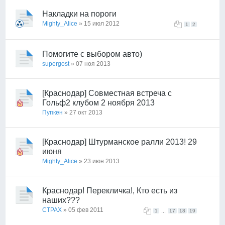
Накладки на пороги
Mighty_Alice
» 15 июл 2012
1
2
Помогите с выбором авто)
supergost
» 07 ноя 2013
[Краснодар] Совместная встреча с
Гольф2 клубом 2 ноября 2013
Пупкен
» 27 окт 2013
[Краснодар] Штурманское ралли 2013! 29
июня
Mighty_Alice
» 23 июн 2013
Краснодар! Перекличка!, Кто есть из
наших???
CTPAX
» 05 фев 2011
...
1
17
18
19