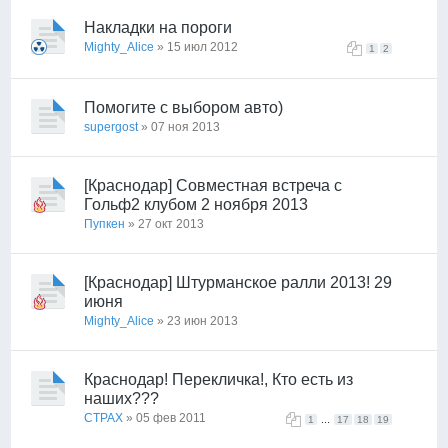
Накладки на пороги
Mighty_Alice
» 15 июл 2012
1
2
Помогите с выбором авто)
supergost
» 07 ноя 2013
[Краснодар] Совместная встреча с
Гольф2 клубом 2 ноября 2013
Пупкен
» 27 окт 2013
[Краснодар] Штурманское ралли 2013! 29
июня
Mighty_Alice
» 23 июн 2013
Краснодар! Перекличка!, Кто есть из
наших???
CTPAX
» 05 фев 2011
...
1
17
18
19