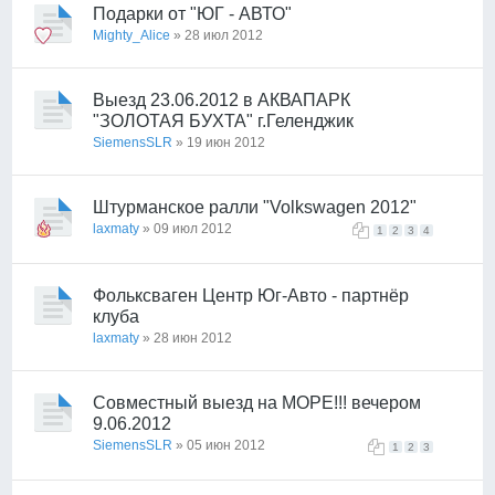
Подарки от "ЮГ - АВТО"
Mighty_Alice
» 28 июл 2012
Выезд 23.06.2012 в АКВАПАРК
"ЗОЛОТАЯ БУХТА" г.Геленджик
SiemensSLR
» 19 июн 2012
Штурманское ралли "Volkswagen 2012"
laxmaty
» 09 июл 2012
1
2
3
4
Фольксваген Центр Юг-Авто - партнёр
клуба
laxmaty
» 28 июн 2012
Совместный выезд на МОРЕ!!! вечером
9.06.2012
SiemensSLR
» 05 июн 2012
1
2
3