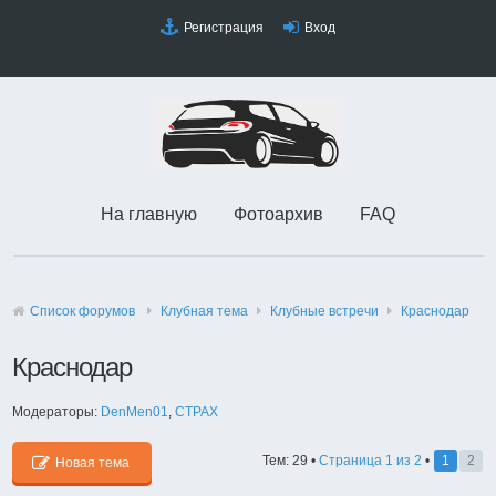
Регистрация
Вход
На главную
Фотоархив
FAQ
Список форумов
Клубная тема
Клубные встречи
Краснодар
Краснодар
Модераторы:
DenMen01
,
CTPAX
Тем: 29 •
Страница
1
из
2
•
1
2
Новая тема